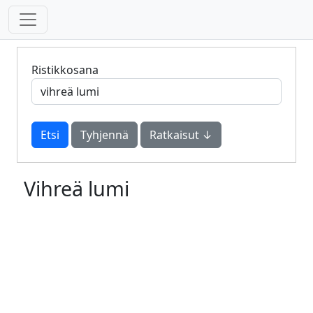
Ristikkosana
Tyhjennä
Ratkaisut ↓
Vihreä lumi