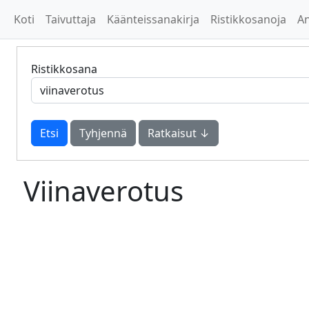
Koti
Taivuttaja
Käänteissanakirja
Ristikkosanoja
A
Ristikkosana
Tyhjennä
Ratkaisut ↓
Viinaverotus