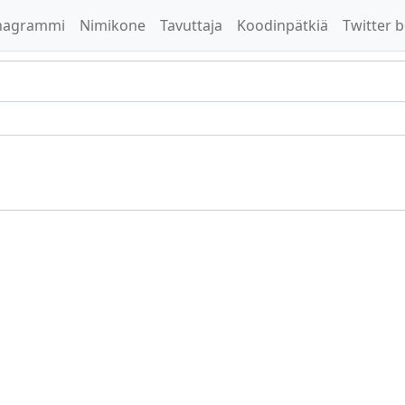
nagrammi
Nimikone
Tavuttaja
Koodinpätkiä
Twitter b