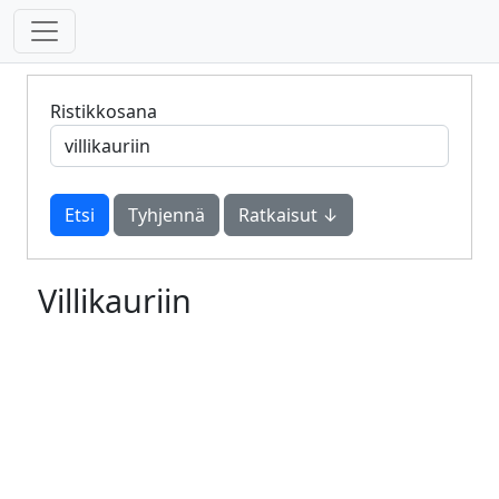
Ristikkosana
Tyhjennä
Ratkaisut ↓
Villikauriin