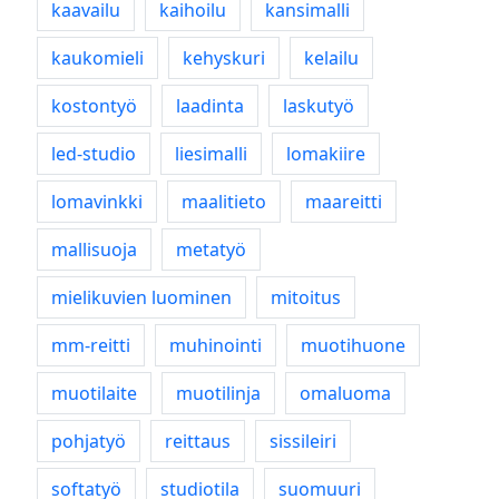
kaavailu
kaihoilu
kansimalli
kaukomieli
kehyskuri
kelailu
kostontyö
laadinta
laskutyö
led-studio
liesimalli
lomakiire
lomavinkki
maalitieto
maareitti
mallisuoja
metatyö
mielikuvien luominen
mitoitus
mm-reitti
muhinointi
muotihuone
muotilaite
muotilinja
omaluoma
pohjatyö
reittaus
sissileiri
softatyö
studiotila
suomuuri