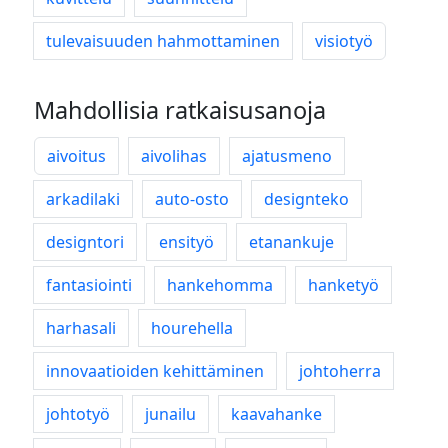
tulevaisuuden hahmottaminen
visiotyö
Mahdollisia ratkaisusanoja
aivoitus
aivolihas
ajatusmeno
arkadilaki
auto-osto
designteko
designtori
ensityö
etanankuje
fantasiointi
hankehomma
hanketyö
harhasali
hourehella
innovaatioiden kehittäminen
johtoherra
johtotyö
junailu
kaavahanke