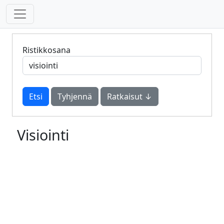
Ristikkosana
Tyhjennä
Ratkaisut ↓
Visiointi