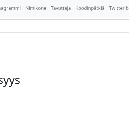
nagrammi
Nimikone
Tavuttaja
Koodinpätkiä
Twitter b
syys