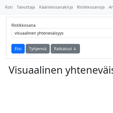
Koti
Taivuttaja
Käänteissanakirja
Ristikkosanoja
A
Ristikkosana
Tyhjennä
Ratkaisut ↓
Visuaalinen yhteneväi