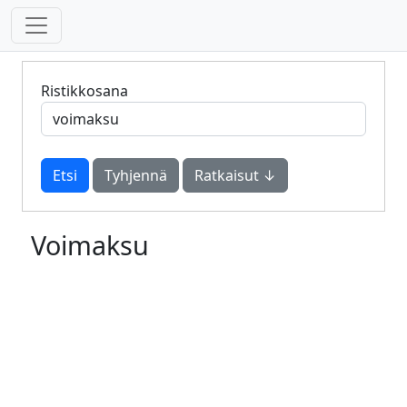
Ristikkosana
Tyhjennä
Ratkaisut ↓
Voimaksu