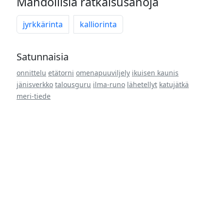
Mahdollisia ratkaisusanoja
jyrkkärinta
kalliorinta
Satunnaisia
onnittelu
etätorni
omenapuuviljely
ikuisen kaunis
jänisverkko
talousguru
ilma-runo
lähetellyt
katujätkä
meri-tiede