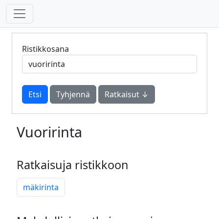
Ristikkosana
Tyhjennä
Ratkaisut ↓
Vuoririnta
Ratkaisuja ristikkoon
mäkirinta