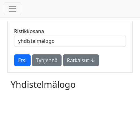
Ristikkosana
Tyhjennä
Ratkaisut ↓
Yhdistelmälogo