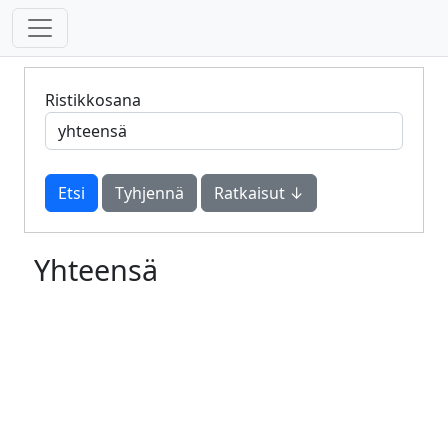
Ristikkosana
Tyhjennä
Ratkaisut ↓
Yhteensä