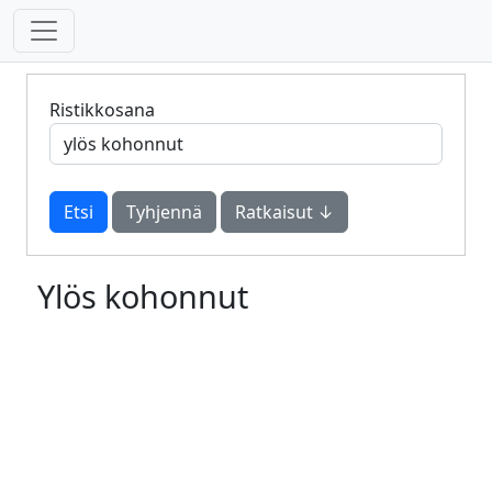
Ristikkosana
Tyhjennä
Ratkaisut ↓
Ylös kohonnut