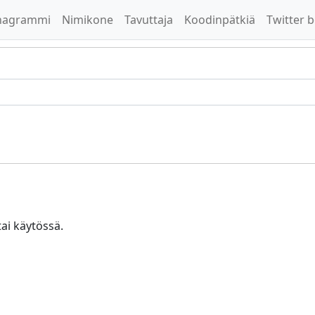
nagrammi
Nimikone
Tavuttaja
Koodinpätkiä
Twitter b
tai käytössä.