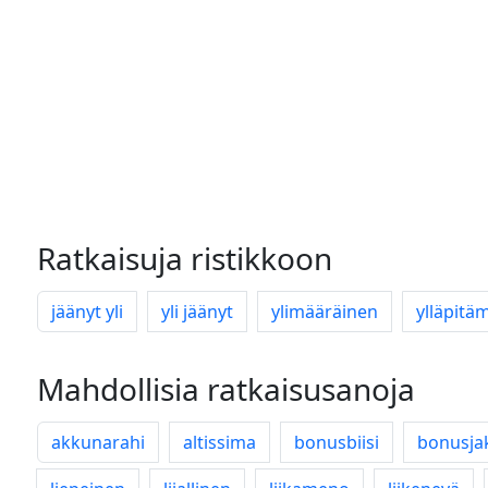
Ratkaisuja ristikkoon
jäänyt yli
yli jäänyt
ylimääräinen
ylläpitä
Mahdollisia ratkaisusanoja
akkunarahi
altissima
bonusbiisi
bonusja