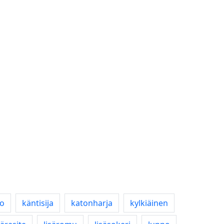
ko
käntisija
katonharja
kylkiäinen