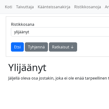
Koti
Taivuttaja
Käänteissanakirja
Ristikkosanoja
A
Ristikkosana
Tyhjennä
Ratkaisut ↓
Ylijäänyt
Jäljellä oleva osa jostakin, joka ei ole enää tarpeellinen 