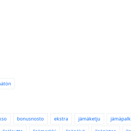
mätön
kso
bonusnosto
ekstra
jämäketju
jämäpal