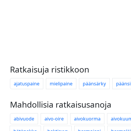
Ratkaisuja ristikkoon
ajatuspaine
mielipaine
päänsärky
päänsi
Mahdollisia ratkaisusanoja
abivuode
aivo-oire
aivokuorma
aivokuu