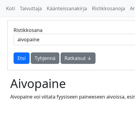
Koti
Taivuttaja
Käänteissanakirja
Ristikkosanoja
A
Ristikkosana
Tyhjennä
Ratkaisut ↓
Aivopaine
Aivopaine voi viitata fyysiseen paineeseen aivoissa, es