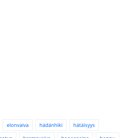
elonvaiva
hädänhiki
hätäisyys