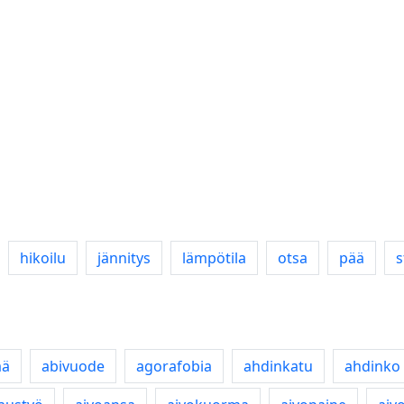
hikoilu
jännitys
lämpötila
otsa
pää
s
ää
abivuode
agorafobia
ahdinkatu
ahdinko