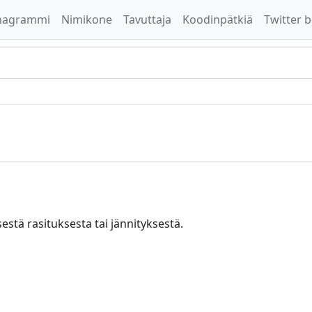
nagrammi
Nimikone
Tavuttaja
Koodinpätkiä
Twitter b
isestä rasituksesta tai jännityksestä.