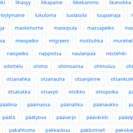
iki
lihasyy
liikapaine
liikekammo
likanokka
löylymaine
lukuloma
luolasola
luupainaja
ja
maskimurhe
maskipula
massapelko
max
iva
miespelko
migreeni
mottiuhka
murehet
naispelko
nappiotsa
naulanpää
nestehiki
odottelu
ohimo
ohimoansa
ohimoluu
oh
otsanahka
otsanauha
otsanjänne
otsankul
otsatukka
otsavyö
otsikko
otsopoika
p
pääliina
päämassa
päänahka
päänaukko
p
päätä
päätyosa
päävarjo
päävärkki
päävi
pakahtuma
pakkaskuu
pakkomieli
pakoka