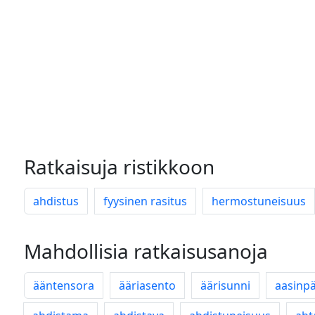
Ratkaisuja ristikkoon
ahdistus
fyysinen rasitus
hermostuneisuus
Mahdollisia ratkaisusanoja
ääntensora
ääriasento
äärisunni
aasinp