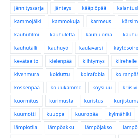
jännityssarja
jänteys
kääpiöpää
kalantus
kammojälki
kammokuja
karmeus
kärsim
kauhufilmi
kauhuleffa
kauhuloma
kauhu
kauhutälli
kauhuyö
kaulavarsi
käytösoir
kevätaalto
kielenpää
kiihtymys
kiirehelle
kivenmura
koiduttu
koirafobia
koiranpä
koskenpää
koulukammo
köysiluu
kriisiv
kuormitus
kurimusta
kuristus
kurjistum
kuumotti
kuuppa
kuuropää
kylmähiki
lämpiötila
lämpöakku
lämpöjakso
lämpö