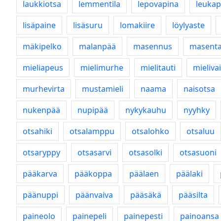
laukkiotsa
lemmentila
lepovapina
leukap
lisäpaine
lisäsuru
lomakiire
löylyaste
mäkipelko
malanpää
masennus
masenta
mieliapeus
mielimurhe
mielitauti
mieliva
murhevirta
mustamieli
naama
naisotsa
nukenpää
nupipää
nykykauhu
nyyhky
otsahiki
otsalamppu
otsalohko
otsaluu
otsaryppy
otsasarvi
otsasolki
otsasuoni
pääkarva
pääkoppa
päälaen
päälaki
päänuppi
päänvaiva
pääsäkä
pääsilta
paineolo
painepeli
painepesti
painoansa