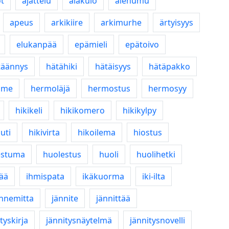
ot
ajattelu
alakulo
alehumu
apeus
arkikiire
arkimurhe
ärtyisyys
elukanpää
epämieli
epätoivo
täännys
hätähiki
hätäisyys
hätäpakko
ume
hermoläjä
hermostus
hermosyy
hikikeli
hikikomero
hikikylpy
auti
hikivirta
hikoilema
hiostus
estuma
huolestus
huoli
huolihetki
ää
ihmispata
ikäkuorma
iki-ilta
ännemitta
jännite
jännittää
tyskirja
jännitysnäytelmä
jännitysnovelli