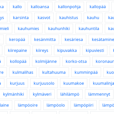
ka
kallo
kalloansa
kallonpohja
kallopää
ys
karsinta
kasvot
kauhistus
kauhu
ka
mieli
kauhumies
kauhunhiki
kauhuntila
ka
e
keropää
kesänmitta
kesäriesa
kesätamin
kiirepaine
kiireys
kipuvakka
kipuviesti
ä
kollopää
kolmijänne
korko-otsa
koronaun
ire
kulmalihas
kultahuuma
kumminpää
kuo
a
kurjuus
kurjuusolo
kuumakoe
kuumalinj
kylmänhiki
kylmäveri
lähilämpö
lämmennyt
laine
lämpöoire
lämpöolo
lämpöpiiri
lämpö