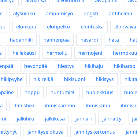
austyö
aivoansa
aivokuorma
aivopaine
aiv
e
älysuihku
ampumisyö
angsti
antihelma
mpö
elonkipu
elonpelko
elontuska
elonvaiva
hädänhiki
hanhenpää
hasardi
hätä
hä
s
hellekausi
hermoilu
hermojeni
hermoku
enpää
hevonpää
hiestys
hikihaju
hikiharso
hikipyyhe
hikireikä
hikisuoni
hikisyys
hikit
paine
hoppu
huntumieli
huolekkuus
huol
ä
ihmishiki
ihmiskammo
ihmiskuha
ihmisp
rmi
jälkihiki
jälkikesä
jännäri
jännätty
j
nittynyt
jännityselokuva
jännityskertomus
jänni