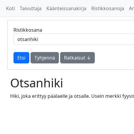
Koti
Taivuttaja
Käänteissanakirja
Ristikkosanoja
A
Ristikkosana
Tyhjennä
Ratkaisut ↓
Otsanhiki
Hiki, joka erittyy päälaelle ja otsalle. Usein merkki fyys