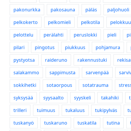
pakonurkka
pakosauna
päläs
paljohuoli
pelkokerto
pelkomieli
pelkotila
pelokkuu
pelottelu
perälahti
peruslokki
pieli
p
pilari
pingotus
piukkuus
pohjamura
pystyotsa
raideruno
rakennustuki
rekisa
salakammo
sappimusta
sarvenpää
sarvi
sokkihetki
sotaorpous
sotatrauma
stres
syksysää
syysaalto
syyskeli
takahiki
trilleri
tuimuus
tukaluus
tukipylväs
tu
tuskanyö
tuskaruno
tuskatila
tutina