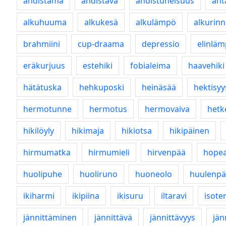
ahdistama
ahdistava
ahdistuneisuus
aht
alkuhuuma
alkukesä
alkulämpö
alkurinn
brahmiini
cup-draama
depressio
elinlä
eräkurjuus
estehiki
fobialeima
haavehiki
hätätuska
hehkuposki
heinäsää
hektisyy
hermotunne
hermotus
hermovaiva
hetk
hikilöyly
hikimaja
hikiotsa
hikipäinen
hirmumatka
hirmumieli
hirvenpää
hopea
huolipuhe
huoliruno
huoneolo
huulenpä
ikiharmi
ikipiina
ikisuru
iltaravi
isote
jännittäminen
jännittävä
jännittävyys
jän