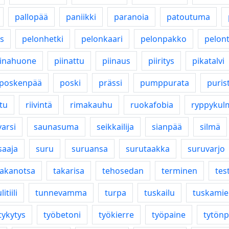
pallopää
paniikki
paranoia
patoutuma
s
pelonhetki
pelonkaari
pelonpakko
pelon
iinahuone
piinattu
piinaus
piiritys
pikatalvi
poskenpää
poski
prässi
pumppurata
puris
tu
riivintä
rimakauhu
ruokafobia
ryppykul
varsi
saunasuma
seikkailija
sianpää
silmä
saaja
suru
suruansa
surutaakka
suruvarjo
takanotsa
takarisa
tehosedan
terminen
tes
litiili
tunnevamma
turpa
tuskailu
tuskamiel
tykytys
työbetoni
työkierre
työpaine
tytön