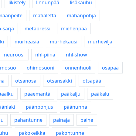
likistely
linnunpää
lisäkauhu
maanpeite
mafialeffa
mahanpohja
-sarja
metapressi
miehenpää
ki
murheasia
murhekausi
murhevilja
neuroosi
nhl-piina
nhl-show
imosuo
ohimosuoni
onnenhuoli
osapää
ma
otsanosa
otsansakki
otsapää
ääalku
pääemäntä
pääkalju
pääkalu
äänlaki
päänpohjus
päänunna
pu
pahantunne
painaja
paine
uhu
pakokeikka
pakontunne