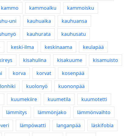
kammo
kammoalku
kammoisku
uhu-uni
kauhuaika
kauhuansa
uhunyö
kauhurata
kauhusatu
e
keski-ilma
keskinaama
keulapää
kireys
kisahulina
kisakuume
kisamuisto
i
korva
korvat
kosenpää
lonhiki
kuolonyö
kuononpää
a
kuumekiire
kuumetila
kuumotetti
lämmitys
lämmönjako
lämmönvaihto
veri
lämpöwatti
langanpää
läskifobia