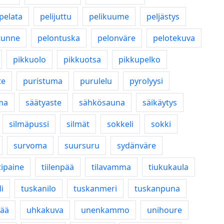
pelata
pelijuttu
pelikuume
peljästys
tunne
pelontuska
pelonväre
pelotekuva
pikkuolo
pikkuotsa
pikkupelko
te
puristuma
purulelu
pyrolyysi
ma
säätyaste
sähkösauna
säikäytys
silmäpussi
silmät
sokkeli
sokki
survoma
suursuru
sydänväre
tipaine
tiilenpää
tilavamma
tiukukaula
i
tuskanilo
tuskanmeri
tuskanpuna
pää
uhkakuva
unenkammo
unihoure