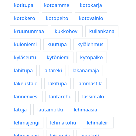
kotitupa
kotoamme
kotokarja
kotokero
kotopelto
kotovainio
kruununmaa
kukkohovi
kullankana
kuloniemi
kuutupa
kylälehmus
kyläseutu
kytöniemi
kytöpalko
lähitupa
laitareki
lakanamaja
lakeustalo
lakitupa
lammastila
lannenvesi
lantarehu
lassintalo
latoja
lautamökki
lehmäasia
lehmäjengi
lehmäkohu
lehmäleiri
lehmäsaari
leirimaja
lepokoti