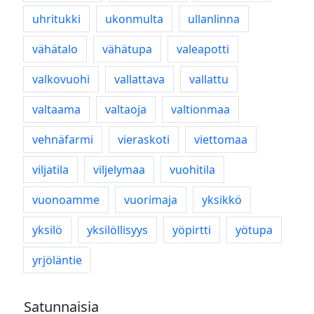
uhritukki
ukonmulta
ullanlinna
vähätalo
vähätupa
valeapotti
valkovuohi
vallattava
vallattu
valtaama
valtaoja
valtionmaa
vehnäfarmi
vieraskoti
viettomaa
viljatila
viljelymaa
vuohitila
vuonoamme
vuorimaja
yksikkö
yksilö
yksilöllisyys
yöpirtti
yötupa
yrjöläntie
Satunnaisia