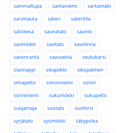
sammaltupa
santaniemi
sarkamäki
sarvinauta
säteri
säteritila
satokesä
saunatalo
saunio
savimökki
savitalo
savolinna
savonranta
savuseinä
seutukarsi
siannappi
sikapiikki
sikopaimen
simapelto
simonniemi
sonni
sonniniemi
sukumökki
sukupelto
suojamaja
suotalo
suvihirsi
syrjätalo
sysimökki
täkypoika