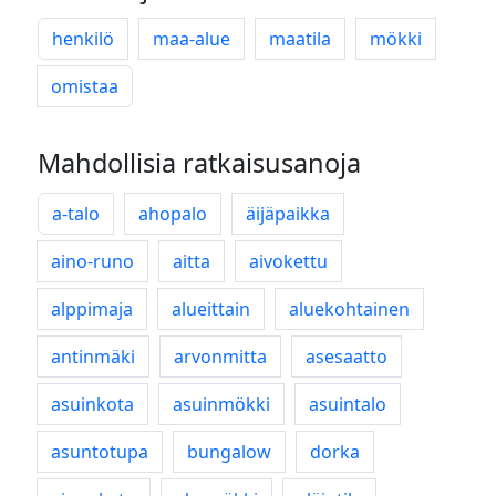
henkilö
maa-alue
maatila
mökki
omistaa
Mahdollisia ratkaisusanoja
a-talo
ahopalo
äijäpaikka
aino-runo
aitta
aivokettu
alppimaja
alueittain
aluekohtainen
antinmäki
arvonmitta
asesaatto
asuinkota
asuinmökki
asuintalo
asuntotupa
bungalow
dorka