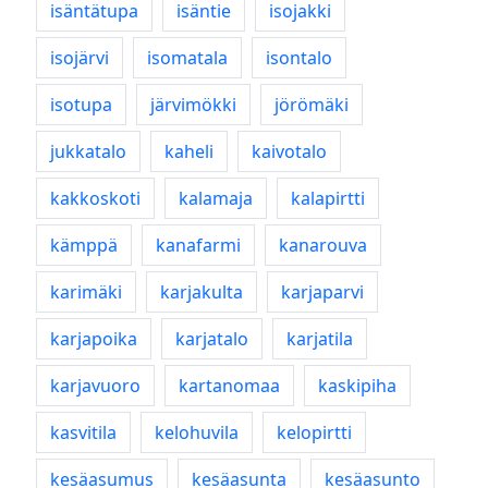
isäntätupa
isäntie
isojakki
isojärvi
isomatala
isontalo
isotupa
järvimökki
jörömäki
jukkatalo
kaheli
kaivotalo
kakkoskoti
kalamaja
kalapirtti
kämppä
kanafarmi
kanarouva
karimäki
karjakulta
karjaparvi
karjapoika
karjatalo
karjatila
karjavuoro
kartanomaa
kaskipiha
kasvitila
kelohuvila
kelopirtti
kesäasumus
kesäasunta
kesäasunto