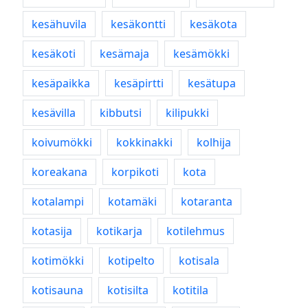
kesähuvila
kesäkontti
kesäkota
kesäkoti
kesämaja
kesämökki
kesäpaikka
kesäpirtti
kesätupa
kesävilla
kibbutsi
kilipukki
koivumökki
kokkinakki
kolhija
koreakana
korpikoti
kota
kotalampi
kotamäki
kotaranta
kotasija
kotikarja
kotilehmus
kotimökki
kotipelto
kotisala
kotisauna
kotisilta
kotitila