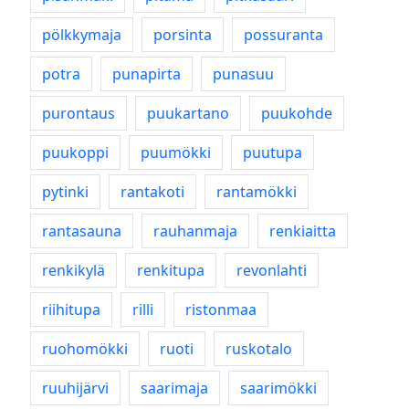
pölkkymaja
porsinta
possuranta
potra
punapirta
punasuu
purontaus
puukartano
puukohde
puukoppi
puumökki
puutupa
pytinki
rantakoti
rantamökki
rantasauna
rauhanmaja
renkiaitta
renkikylä
renkitupa
revonlahti
riihitupa
rilli
ristonmaa
ruohomökki
ruoti
ruskotalo
ruuhijärvi
saarimaja
saarimökki