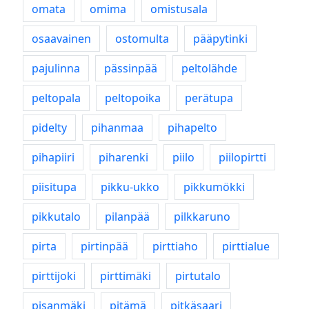
omata
omima
omistusala
osaavainen
ostomulta
pääpytinki
pajulinna
pässinpää
peltolähde
peltopala
peltopoika
perätupa
pidelty
pihanmaa
pihapelto
pihapiiri
piharenki
piilo
piilopirtti
piisitupa
pikku-ukko
pikkumökki
pikkutalo
pilanpää
pilkkaruno
pirta
pirtinpää
pirttiaho
pirttialue
pirttijoki
pirttimäki
pirtutalo
pisanmäki
pitämä
pitkäsaari