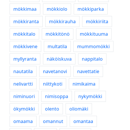
mökkimaa
mökkiolo
mökkiparka
mökkiranta
mökkirauha
mökkiriita
mökkitalo
mökkitönö
mökkituuma
mökkivene
multatila
mummomökki
myllyranta
näköiskuva
nappitalo
nautatila
navetanovi
navettatie
nelivartti
niittykoti
nimikaima
niminuori
nimisoppa
nykymökki
ökymökki
olento
oliomäki
omaama
omannut
omantaa