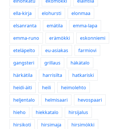
einonkatu
ekomökki
eläintila
ella-kirja
elohursti
elonmaa
elsanranta
emätila
emma-lapa
emma-runo
erämökki
eskonniemi
eteläpelto
eu-asiakas
farmiovi
gangsteri
grillaus
häkätalo
härkätila
harrisilta
hatkariski
heidi-äiti
heili
heimolehto
heljentalo
helmisaari
hevospaari
hieho
hiekkatalo
hirsijalus
hirsikoti
hirsimaja
hirsimökki