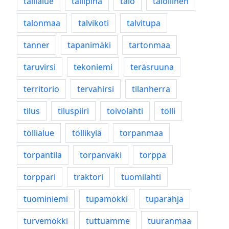
tallialue
tallipiha
talo
talollinen
talonmaa
talvikoti
talvitupa
tanner
tapanimäki
tartonmaa
taruvirsi
tekoniemi
teräsruuna
territorio
tervahirsi
tilanherra
tilus
tiluspiiri
toivolahti
tölli
töllialue
töllikylä
torpanmaa
torpantila
torpanväki
torppa
torppari
traktori
tuomilahti
tuominiemi
tupamökki
tuparähjä
turvemökki
tuttuamme
tuuranmaa