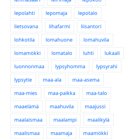
lepolahti
lepomaja
lepotalo
lietsovana
lihafarmi
liisantori
lohkotila
lomahuone
lomahuvila
lomamökki
lomatalo
luhti
lukaali
luonnonmaa
lypsyhomma
lypsyrahi
lypsytie
maa-ala
maa-asema
maa-mies
maa-paikka
maa-talo
maaelämä
maahuvila
maajussi
maalaismaa
maalampi
maalikylä
maalismaa
maamaja
maamökki