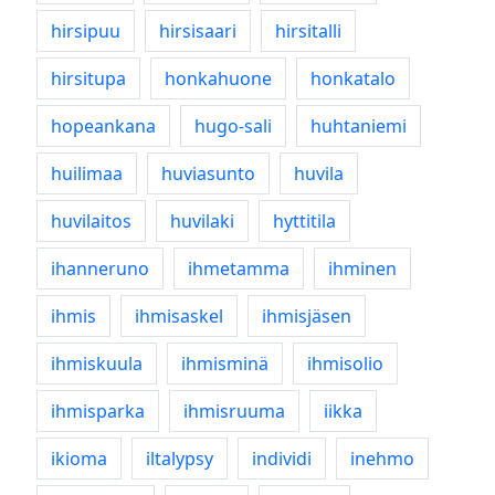
hirsipuu
hirsisaari
hirsitalli
hirsitupa
honkahuone
honkatalo
hopeankana
hugo-sali
huhtaniemi
huilimaa
huviasunto
huvila
huvilaitos
huvilaki
hyttitila
ihanneruno
ihmetamma
ihminen
ihmis
ihmisaskel
ihmisjäsen
ihmiskuula
ihmisminä
ihmisolio
ihmisparka
ihmisruuma
iikka
ikioma
iltalypsy
individi
inehmo