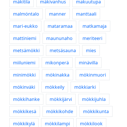
mäkitila
mäkivanhus
makuutupa
malmöntalo
manner
manttaali
mari-eukko
mataramaa
matkamaja
mattiniemi
maununaho
meriteeri
metsämökki
metsäsauna
mies
miiluniemi
mikonperä
minävilla
minimökki
mökinakka
mökinmuori
mökinväki
mökkeily
mökkiarki
mökkihanke
mökkijärvi
mökkijuhla
mökkikesä
mökkikohde
mökkikunta
mökkikylä
mökkilampi
mökkilook