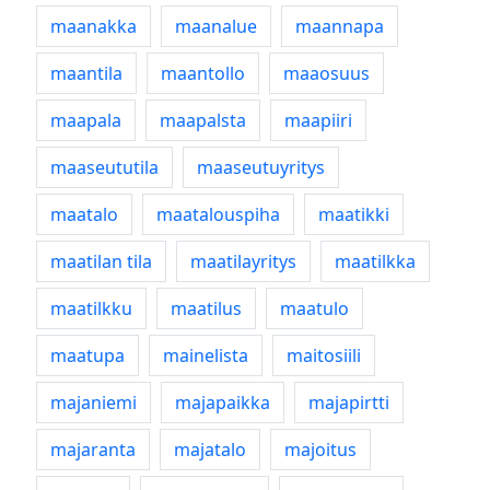
maanakka
maanalue
maannapa
maantila
maantollo
maaosuus
maapala
maapalsta
maapiiri
maaseututila
maaseutuyritys
maatalo
maatalouspiha
maatikki
maatilan tila
maatilayritys
maatilkka
maatilkku
maatilus
maatulo
maatupa
mainelista
maitosiili
majaniemi
majapaikka
majapirtti
majaranta
majatalo
majoitus