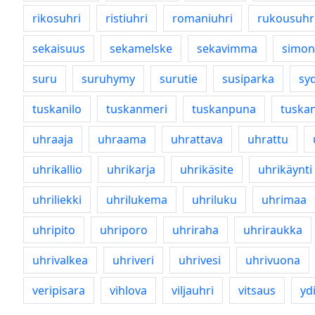
rikosuhri
ristiuhri
romaniuhri
rukousuhr
sekaisuus
sekamelske
sekavimma
simon
suru
suruhymy
surutie
susiparka
sy
tuskanilo
tuskanmeri
tuskanpuna
tuskan
uhraaja
uhraama
uhrattava
uhrattu
uhrikallio
uhrikarja
uhrikäsite
uhrikäynti
uhriliekki
uhrilukema
uhriluku
uhrimaa
uhripito
uhriporo
uhriraha
uhriraukka
uhrivalkea
uhriveri
uhrivesi
uhrivuona
veripisara
vihlova
viljauhri
vitsaus
yd