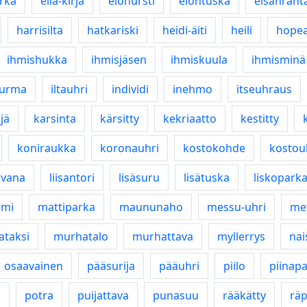
rka
ella-kirja
elohursti
elontuska
elsanrant
harrisilta
hatkariski
heidi-äiti
heili
hope
ihmishukka
ihmisjäsen
ihmiskuula
ihmisminä
turma
iltauhri
individi
inehmo
itseuhraus
jä
karsinta
kärsitty
kekriaatto
kestitty
koniraukka
koronauhri
kostokohde
kostou
ovana
liisantori
lisäsuru
lisätuska
liskopark
emi
mattiparka
maununaho
messu-uhri
me
taksi
murhatalo
murhattava
myllerrys
nai
osaavainen
pääsurija
pääuhri
piilo
piinap
i
potra
puijattava
punasuu
rääkätty
räp