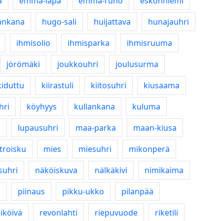
a
emma-lapa
emma-runo
eskonniemi
ankana
hugo-sali
huijattava
hunajauhri
ihmisolio
ihmisparka
ihmisruuma
jörömäki
joukkouhri
joulusurma
kiduttu
kiirastuli
kiitosuhri
kiusaama
hri
köyhyys
kullankana
kuluma
a
lupausuhri
maa-parka
maan-kiusa
troisku
mies
miesuhri
mikonperä
suhri
näköiskuva
nälkäkivi
nimikaima
a
piinaus
pikku-ukko
pilanpää
iköivä
revonlahti
riepuvuode
riketili