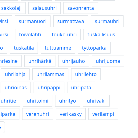
sakkolaji
salausuhri
savonranta
irsi
surmanuori
surmattava
surmauhri
irsi
toivolahti
touko-uhri
tuskallisuus
no
tuskatila
tuttuamme
tyttöparka
hriesine
uhrihärkä
uhrijauho
uhrijuoma
uhrilahja
uhrilammas
uhrilehto
uhrioinas
uhripappi
uhripata
uhritie
uhritoimi
uhrityö
uhriväki
kiparka
verenuhri
verikäsky
verilampi
e