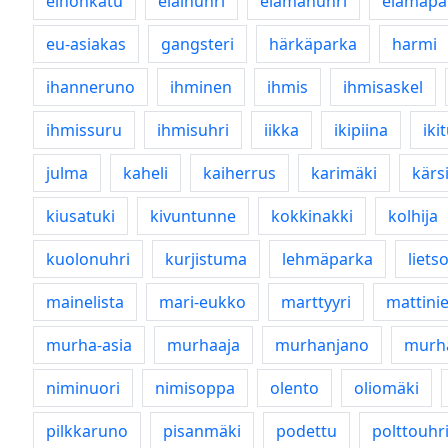
einonkatu
eläinuhri
elämänuhri
elämäpa
eu-asiakas
gangsteri
härkäparka
harmi
ihanneruno
ihminen
ihmis
ihmisaskel
ihmissuru
ihmisuhri
iikka
ikipiina
iki
julma
kaheli
kaiherrus
karimäki
kärsi
kiusatuki
kivuntunne
kokkinakki
kolhija
kuolonuhri
kurjistuma
lehmäparka
liets
mainelista
mari-eukko
marttyyri
mattini
murha-asia
murhaaja
murhanjano
murha
niminuori
nimisoppa
olento
oliomäki
pilkkaruno
pisanmäki
podettu
polttouhr