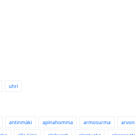
uhri
antinmäki
apinahomma
armosurma
arvon