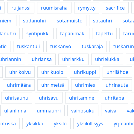
i
ruljanssi
ruumisraha
rymytty
sacrifice
niemi
sodanuhri
sotamuisto
sotauhri
sotav
dänuhri
syntipukki
tapanimäki
tapettu
taruv
tie
tuskantuli
tuskanyö
tuskaraja
tuskaru
uhriannin
uhriansa
uhriarkku
uhrielukka
u
uhrikoivu
uhrikuolo
uhrikuppi
uhrilähde
uhrimäärä
uhrimetsä
uhrimies
uhrinauta
uhrisauhu
uhrisavu
uhritamine
uhritapa
ullanlinna
ummauhri
vainosuku
vaiva
vä
intuska
yksikkö
yksilö
yksilöllisyys
yrjölänti