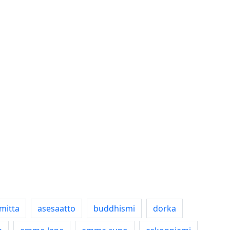
mitta
asesaatto
buddhismi
dorka