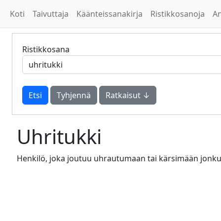
Koti
Taivuttaja
Käänteissanakirja
Ristikkosanoja
A
Ristikkosana
Tyhjennä
Ratkaisut ↓
Uhritukki
Henkilö, joka joutuu uhrautumaan tai kärsimään jonku