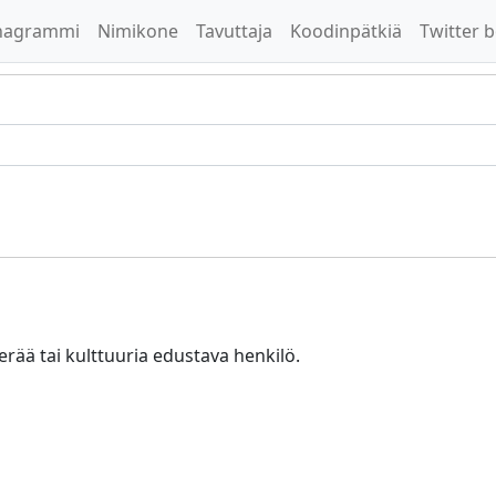
nagrammi
Nimikone
Tavuttaja
Koodinpätkiä
Twitter b
erää tai kulttuuria edustava henkilö.