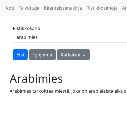
Koti
Taivuttaja
Käänteissanakirja
Ristikkosanoja
A
Ristikkosana
Tyhjennä
Ratkaisut ↓
Arabimies
Arabimies tarkoittaa miestä, joka on arabialaista alkup