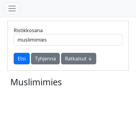
Ristikkosana
Tyhjennä
Ratkaisut ↓
Muslimimies