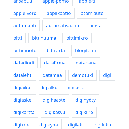
ansapuu
apple-pomo
apple-tili
apple-vero
applikaatio
atomiauto
automahti
automatisaatio
beeta
bitti
bittihuuma
bittimikro
bittimuoto
bittivirta
blogitähti
datadiodi
datafirma
datahana
datalehti
datamaa
demotuki
digi
digiaika
digialku
digiasia
digiaskel
digihaaste
digihyöty
digikartta
digikasvu
digikiire
digikoe
digikynä
digilaki
digiluku