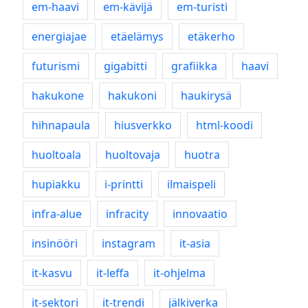
em-haavi
em-kävijä
em-turisti
energiajae
etäelämys
etäkerho
futurismi
gigabitti
grafiikka
haavi
hakukone
hakukoni
haukirysä
hihnapaula
hiusverkko
html-koodi
huoltoala
huoltovaja
huotra
hupiakku
i-printti
ilmaispeli
infra-alue
infracity
innovaatio
insinööri
instagram
it-asia
it-kasvu
it-leffa
it-ohjelma
it-sektori
it-trendi
jälkiverka