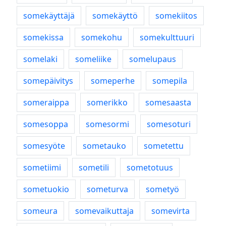
somekäyttäjä
somekäyttö
somekiitos
somekissa
somekohu
somekulttuuri
somelaki
someliike
somelupaus
somepäivitys
someperhe
somepila
someraippa
somerikko
somesaasta
somesoppa
somesormi
somesoturi
somesyöte
sometauko
sometettu
sometiimi
sometili
sometotuus
sometuokio
someturva
sometyö
someura
somevaikuttaja
somevirta