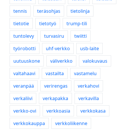
tennis
teräsohjas
tietolinja
tietotie
tietotyö
trump-tili
tuntolevy
turvasiru
twiitti
työrobotti
uhf-verkko
usb-laite
uutuuskone
väliverkko
valokuvaus
valtahaavi
vastailta
vastamelu
veranpää
verirengas
verkahovi
verkaliivi
verkapakka
verkavilla
verkko-ovi
verkkoasia
verkkokasa
verkkokauppa
verkkoliikenne