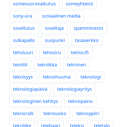
somevuorovaikutus
someyhteisö
sony-ura
sosiaalinen media
sovellutus
soveltaja
spämminesto
sulkapallo
suopunki
tasaverkko
teholuuri
tehosiru
teiniscifi
teinitili
tekniikka
tekninen
teknisyys
teknohuuma
teknologi
teknologiapäivä
teknologiayritys
teknologinen kehitys
teknopaino
teknoralli
teknousko
teknoypiiri
tekoliike
telebaari
teleksi
teletalo