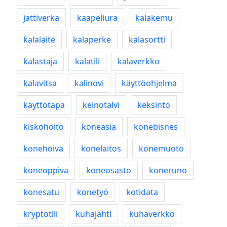
jättiverka
kaapeliura
kalakemu
kalalaite
kalaperke
kalasortti
kalastaja
kalatili
kalaverkko
kalavitsa
kalinovi
käyttöohjelma
käyttötapa
keinotalvi
keksintö
kiskohoito
koneasia
konebisnes
konehoiva
konelaitos
konemuoto
koneoppiva
koneosasto
koneruno
konesatu
konetyö
kotidata
kryptotili
kuhajahti
kuhaverkko