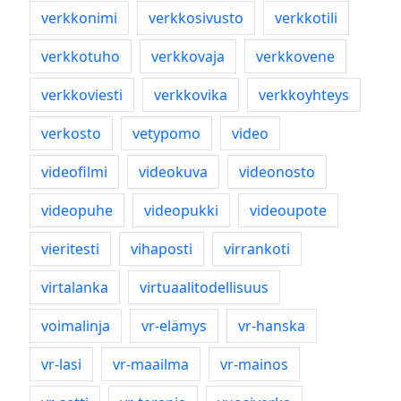
verkkonimi
verkkosivusto
verkkotili
verkkotuho
verkkovaja
verkkovene
verkkoviesti
verkkovika
verkkoyhteys
verkosto
vetypomo
video
videofilmi
videokuva
videonosto
videopuhe
videopukki
videoupote
vieritesti
vihaposti
virrankoti
virtalanka
virtuaalitodellisuus
voimalinja
vr-elämys
vr-hanska
vr-lasi
vr-maailma
vr-mainos