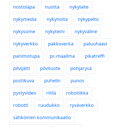
nostolapa
nuotta
nykylaite
nykymedia
nykynoita
nykypelto
nykysome
nykyteini
nykyväline
nykyverkko
pakkoverka
paluuhaavi
panimotupa
pc-maailma
pikatreffi
pilvijätti
pilvituote
pohjarysä
postikuva
puhelin
punos
pystyvideo
ritilä
robotiikka
robotti
ruudukko
ryväverkko
sähköinen kommunikaatio