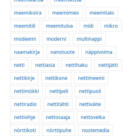
meemikoira
meemimies
meemitalo
meemitili
meemitulva
midi
mikro
modeemi
moderni
multinappi
naamakirja
nanotuote
näppivoima
netti
nettiasia
nettihaku
nettijätti
nettikirje
nettikone
nettimeemi
nettimökki
nettipeli
nettipuoli
nettiradio
nettitähti
nettiväite
nettivihje
nettosaaja
nettovelka
nörttikoti
nörttipuhe
nostemedia