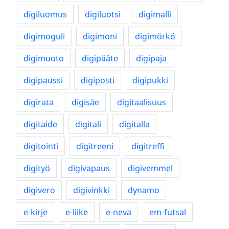
digiluomus
digiluotsi
digimalli
digimoguli
digimoni
digimörkö
digimuoto
digipääte
digipaja
digipaussi
digiposti
digipukki
digirata
digisäe
digitaalisuus
digitaide
digitali
digitalla
digitointi
digitreeni
digitreffi
digityö
digivapaus
digivemmel
digivero
digivinkki
dynamo
e-kirje
e-liike
e-neva
em-futsal