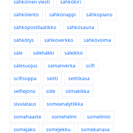
sähköinen viesti
sähkökiri
sähkölento
sähkönappi
sähköpiano
sähköpostilaatikko
sähkösauna
sähkötys
sähköverkko
sähkövoima
säle
sälehäkki
säleikkö
sälesuojus
samanverka
scifi
scifisoppa
seitti
seittikasa
selfiejono
side
siimakikka
sivulataus
someanalytiikka
somehaaste
somehelmi
someilmiö
somejako
somejekku
somekanava