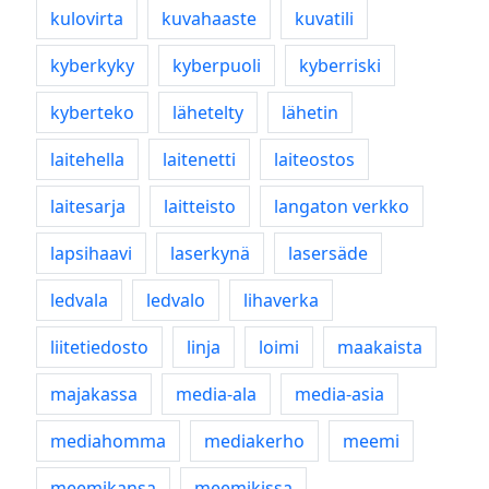
kulovirta
kuvahaaste
kuvatili
kyberkyky
kyberpuoli
kyberriski
kyberteko
lähetelty
lähetin
laitehella
laitenetti
laiteostos
laitesarja
laitteisto
langaton verkko
lapsihaavi
laserkynä
lasersäde
ledvala
ledvalo
lihaverka
liitetiedosto
linja
loimi
maakaista
majakassa
media-ala
media-asia
mediahomma
mediakerho
meemi
meemikansa
meemikissa