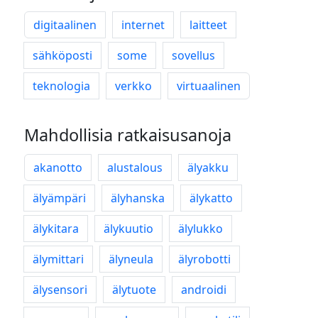
digitaalinen
internet
laitteet
sähköposti
some
sovellus
teknologia
verkko
virtuaalinen
Mahdollisia ratkaisusanoja
akanotto
alustalous
älyakku
älyämpäri
älyhanska
älykatto
älykitara
älykuutio
älylukko
älymittari
älyneula
älyrobotti
älysensori
älytuote
androidi