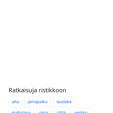
Ratkaisuja ristikkoon
aita
jämäpalko
laudake
mahalana
rima
ritilä
verkko