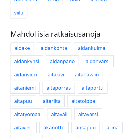
viilu
Mahdollisia ratkaisusanoja
aidake
aidankohta
aidankulma
aidankynsi
aidanpano
aidanvarsi
aidanvieri
aitakivi
aitanavain
aitaniemi
aitaporras
aitaportti
aitapuu
aitariita
aitatolppa
aitatyömaa
aitaväli
aitavarsi
aitavieri
akanotto
ansapuu
arina