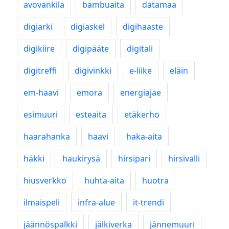
avovankila
bambuaita
datamaa
digiarki
digiaskel
digihaaste
digikiire
digipääte
digitali
digitreffi
digivinkki
e-liike
eläin
em-haavi
emora
energiajae
esimuuri
esteaita
etäkerho
haarahanka
haavi
haka-aita
häkki
haukirysä
hirsipari
hirsivalli
hiusverkko
huhta-aita
huotra
ilmaispeli
infra-alue
it-trendi
jäännöspalkki
jälkiverka
jännemuuri