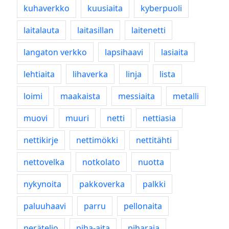
kuhaverkko
kuusiaita
kyberpuoli
laitalauta
laitasillan
laitenetti
langaton verkko
lapsihaavi
lasiaita
lehtiaita
lihaverka
linja
lista
loimi
maakaista
messiaita
metalli
muovi
muuri
netti
nettiasia
nettikirje
nettimökki
nettitähti
nettovelka
notkolato
nuotta
nykynoita
pakkoverka
palkki
paluuhaavi
parru
pellonaita
peräteljo
piha-aita
piharaja