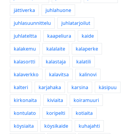
jättiverka
juhlahuone
juhlasuunnittelu
juhlatarjoilut
juhlateltta
kaapeliura
kaide
kalakemu
kalalaite
kalaperke
kalasortti
kalastaja
kalatili
kalaverkko
kalavitsa
kalinovi
kalteri
karjahaka
karsina
käsipuu
kirkonaita
kiviaita
koiramuuri
kontulato
koripelti
kotiaita
köysiaita
köysikaide
kuhajahti