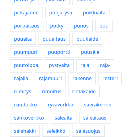
pitkäjänne
pohjarysä
poikkiaita
poroaitaus
pötky
punos
puu
puuaita
puuaitaus
puukaide
puumuuri
puuportti
puusäle
puutolppa
pystyaita
raja
raja-
rajalla
rajamuuri
rakenne
resteri
riimitys
rimoitus
rintakaide
ruudukko
ryväverkko
säerakenne
sähköverkko
säleaita
säleaitaus
sälehäkki
säleikkö
sälesuojus