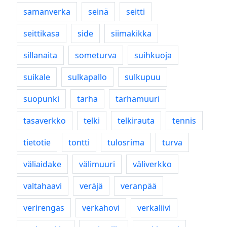
samanverka
seinä
seitti
seittikasa
side
siimakikka
sillanaita
someturva
suihkuoja
suikale
sulkapallo
sulkupuu
suopunki
tarha
tarhamuuri
tasaverkko
telki
telkirauta
tennis
tietotie
tontti
tulosrima
turva
väliaidake
välimuuri
väliverkko
valtahaavi
veräjä
veranpää
verirengas
verkahovi
verkaliivi