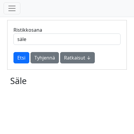
Ristikkosana
Tyhjennä
Ratkaisut ↓
Säle