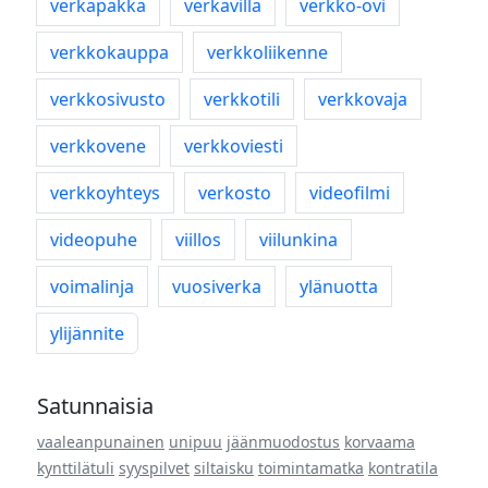
verkapakka
verkavilla
verkko-ovi
verkkokauppa
verkkoliikenne
verkkosivusto
verkkotili
verkkovaja
verkkovene
verkkoviesti
verkkoyhteys
verkosto
videofilmi
videopuhe
viillos
viilunkina
voimalinja
vuosiverka
ylänuotta
ylijännite
Satunnaisia
vaaleanpunainen
unipuu
jäänmuodostus
korvaama
kynttilätuli
syyspilvet
siltaisku
toimintamatka
kontratila