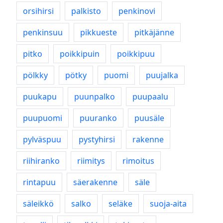
orsihirsi
palkisto
penkinovi
penkinsuu
pikkueste
pitkäjänne
pitko
poikkipuin
poikkipuu
pölkky
pötky
puomi
puujalka
puukapu
puunpalko
puupaalu
puupuomi
puuranko
puusäle
pylväspuu
pystyhirsi
rakenne
riihiranko
riimitys
rimoitus
rintapuu
säerakenne
säle
säleikkö
salko
seläke
suoja-aita