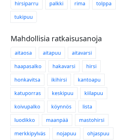
hirsiparru
palkki
rima
tolppa
tukipuu
Mahdollisia ratkaisusanoja
aitaosa
aitapuu
aitavarsi
haapasalko
hakavarsi
hirsi
honkavitsa
ikihirsi
kantoapu
katuporras
keskipuu
kiilapuu
koivupalko
köynnös
lista
luodikko
maanpää
mastohirsi
merkkipylväs
nojapuu
ohjaspuu