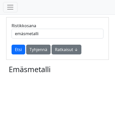
Ristikkosana
Tyhjennä
Ratkaisut ↓
Emäsmetalli