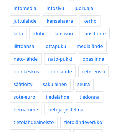
infomedia
infosivu
juoruaja
juttulähde
kansahaara
kerho
kilta
klubi
lansisuu
länsituote
liittoansa
lottapuku
medialähde
nato-lähde
nato-pukki
opaslinna
opinkeskus
opinlähde
referenssi
säätiöity
sakulainen
seura
sote-euro
tiedelähde
tiedonna
tietoamme
tietojärjestelmä
tietolähdeaineisto
tietolähdeverkko