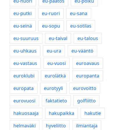
eu-nuori
eu-päätös
eu-polku
eu-putki
eu-ruori
eu-sana
eu-seinä
eu-sopu
eu-sotilas
eu-suuruus
eu-taival
eu-talous
eu-uhkaus
eu-ura
eu-vääntö
eu-vastaus
eu-vuosi
euroavaus
euroklubi
eurolätkä
europanta
europata
eurotyyli
eurovoitto
eurovuosi
faktatieto
golfliitto
hakuosaaja
hakupaikka
hakutie
helmaväki
hyveliitto
ilmiantaja