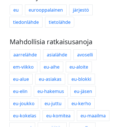
eu
eurooppalainen
järjestö
tiedonlähde
tietolähde
Mahdollisia ratkaisusanoja
aarrelähde
asialähde
avoselli
em-viikko
eu-aihe
eu-aloite
eu-alue
eu-asiakas
eu-blokki
eu-elin
eu-hakemus
eu-jäsen
eu-joukko
eu-juttu
eu-kerho
eu-kokelas
eu-komitea
eu-maailma