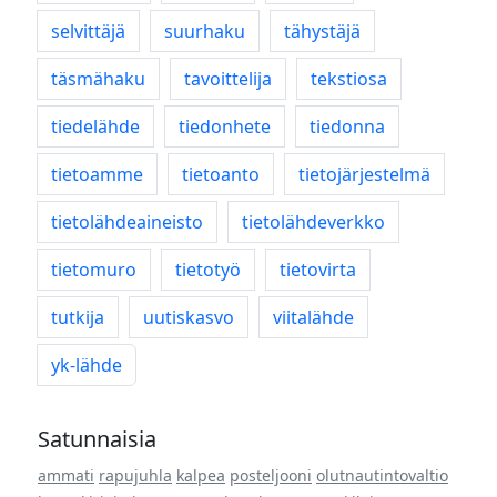
selvittäjä
suurhaku
tähystäjä
täsmähaku
tavoittelija
tekstiosa
tiedelähde
tiedonhete
tiedonna
tietoamme
tietoanto
tietojärjestelmä
tietolähdeaineisto
tietolähdeverkko
tietomuro
tietotyö
tietovirta
tutkija
uutiskasvo
viitalähde
yk-lähde
Satunnaisia
ammati
rapujuhla
kalpea
posteljooni
olutnautintovaltio