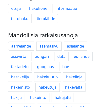
etsijä
hakukone
informaatio
tietohaku
tietolähde
Mahdollisia ratkaisusanoja
aarrelähde
asemasivu
asialähde
asiavirta
bongari
data
eu-lähde
faktatieto
googlaus
hae
haeskelija
hakekuutio
hakelinja
hakemisto
hakeutuja
hakevalta
hakija
hakuinto
hakujätti