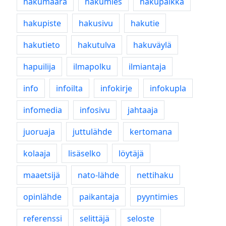
hakumäärä
hakumies
hakupaikka
hakupiste
hakusivu
hakutie
hakutieto
hakutulva
hakuväylä
hapuilija
ilmapolku
ilmiantaja
info
infoilta
infokirje
infokupla
infomedia
infosivu
jahtaaja
juoruaja
juttulähde
kertomana
kolaaja
lisäselko
löytäjä
maaetsijä
nato-lähde
nettihaku
opinlähde
paikantaja
pyyntimies
referenssi
selittäjä
seloste