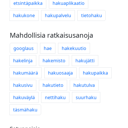
etsintäpaikka
hakuaplikaatio
hakukone
hakupalvelu
tietohaku
Mahdollisia ratkaisusanoja
googlaus
hae
hakekuutio
hakelinja
hakemisto
hakujätti
hakumäärä
hakuosaaja
hakupaikka
hakusivu
hakutieto
hakutulva
hakuväylä
nettihaku
suurhaku
täsmähaku