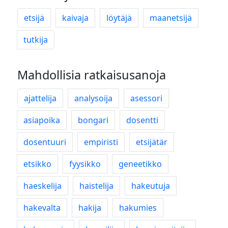
etsijä
kaivaja
löytäjä
maanetsijä
tutkija
Mahdollisia ratkaisusanoja
ajattelija
analysoija
asessori
asiapoika
bongari
dosentti
dosentuuri
empiristi
etsijätär
etsikko
fyysikko
geneetikko
haeskelija
haistelija
hakeutuja
hakevalta
hakija
hakumies