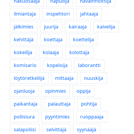
hakuosaaja
hapuilija
havainnoitsija
ilmiantaja
inspehtori
jahtaaja
jälkimies
juurija
kairaaja
kaivelija
kehittäjä
koettaja
koettelija
kokeilija
kolaaja
kolottaja
komisario
kopeloija
laborantti
löytöretkeilijä
mittaaja
nuuskija
ojanluoja
opinmies
oppija
paikantaja
palauttaja
pohtija
poliisiura
pyyntimies
ruoppaaja
salapoliisi
selvittäjä
syynääjä