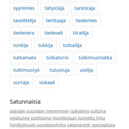
syynimies
tähystäjä
tarkistaja
tavoittelija
tenttaaja
tiedemies
tiedenero
tiedeveli
tiirailija
tonkija
tukkija
tutkailija
tutkamato
tutkatorni
tutkimusmatka
tutkimustyö
tutustuja
utelija
uurtaja
viskaali
Satunnaisia
väärään suuntaan meneminen
isähahmo
sultsina
syvätunne
postipomo
musiikistaan tunnettu lintu
herätyshuuto
juureksenhimo
satamareitti
spesiaaliosa