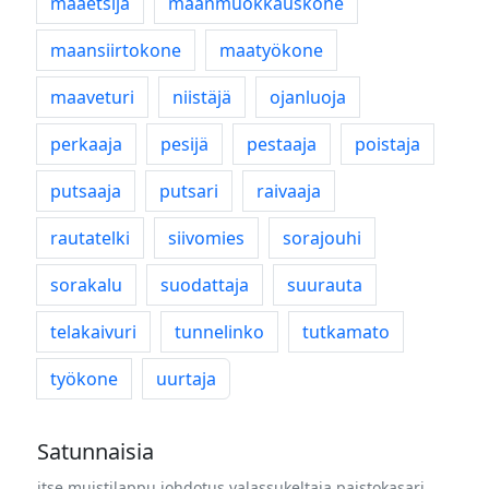
maaetsijä
maanmuokkauskone
maansiirtokone
maatyökone
maaveturi
niistäjä
ojanluoja
perkaaja
pesijä
pestaaja
poistaja
putsaaja
putsari
raivaaja
rautatelki
siivomies
sorajouhi
sorakalu
suodattaja
suurauta
telakaivuri
tunnelinko
tutkamato
työkone
uurtaja
Satunnaisia
itse
muistilappu
johdotus
valassukeltaja
paistokasari