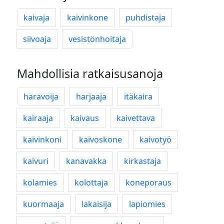
kaivaja
kaivinkone
puhdistaja
siivoaja
vesistönhoitaja
Mahdollisia ratkaisusanoja
haravoija
harjaaja
itäkaira
kairaaja
kaivaus
kaivettava
kaivinkoni
kaivoskone
kaivotyö
kaivuri
kanavakka
kirkastaja
kolamies
kolottaja
koneporaus
kuormaaja
lakaisija
lapiomies