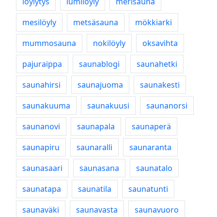
löylytys
lumilöyly
merisauna
mesilöyly
metsäsauna
mökkiarki
mummosauna
nokilöyly
oksavihta
pajuraippa
saunablogi
saunahetki
saunahirsi
saunajuoma
saunakesti
saunakuuma
saunakuusi
saunanorsi
saunanovi
saunapala
saunaperä
saunapiru
saunaralli
saunaranta
saunasaari
saunasana
saunatalo
saunatapa
saunatila
saunatunti
saunaväki
saunavasta
saunavuoro