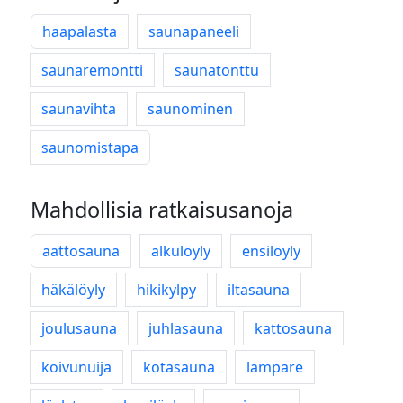
haapalasta
saunapaneeli
saunaremontti
saunatonttu
saunavihta
saunominen
saunomistapa
Mahdollisia ratkaisusanoja
aattosauna
alkulöyly
ensilöyly
häkälöyly
hikikylpy
iltasauna
joulusauna
juhlasauna
kattosauna
koivunuija
kotasauna
lampare