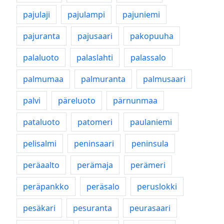
pajulaji
pajulampi
pajuniemi
pajuranta
pajusaari
pakopuuha
palaluoto
palaslahti
palassalo
palmumaa
palmuranta
palmusaari
palvi
päreluoto
pärnunmaa
pataluoto
patomeri
paulaniemi
pelisalmi
peninsaari
peninsula
peräaalto
perämaja
perämeri
peräpankko
peräsalo
peruslokki
pesäkari
pesuranta
peurasaari