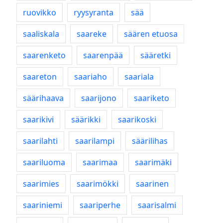
ruovikko
ryysyranta
sää
saaliskala
saareke
säären etuosa
saarenketo
saarenpää
sääretki
saareton
saariaho
saariala
säärihaava
saarijono
saariketo
saarikivi
säärikki
saarikoski
saarilahti
saarilampi
säärilihas
saariluoma
saarimaa
saarimäki
saarimies
saarimökki
saarinen
saariniemi
saariperhe
saarisalmi