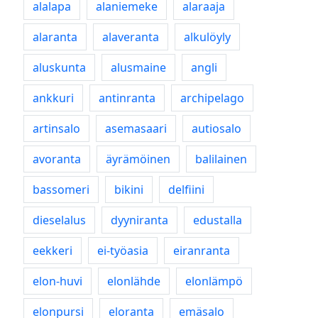
alalapa
alaniemeke
alaraaja
alaranta
alaveranta
alkulöyly
aluskunta
alusmaine
angli
ankkuri
antinranta
archipelago
artinsalo
asemasaari
autiosalo
avoranta
äyrämöinen
balilainen
bassomeri
bikini
delfiini
dieselalus
dyyniranta
edustalla
eekkeri
ei-työasia
eiranranta
elon-huvi
elonlähde
elonlämpö
elonpursi
eloranta
emäsalo