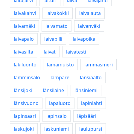
laitajärvi
laituri
laiva
laivajahti
laivakahvi
laivakokki
laivalauta
laivamäki
laivamato
laivanväki
laivapalo
laivapilli
laivapoika
laivasilta
laivat
laivatesti
lakiluonto
lamamuisto
lammasmeri
lamminsalo
lampare
länsiaalto
länsijoki
länsilaine
länsiniemi
länsivuono
lapaluoto
lapinlahti
lapinsaari
lapinsalo
läpisääri
laskujoki
laskuniemi
laulupursi