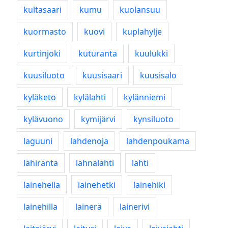
kultasaari
kumu
kuolansuu
kuormasto
kuovi
kuplahylje
kurtinjoki
kuturanta
kuulukki
kuusiluoto
kuusisaari
kuusisalo
kyläketo
kylälahti
kylänniemi
kylävuono
kymijärvi
kynsiluoto
laguuni
lahdenoja
lahdenpoukama
lähiranta
lahnalahti
lahti
lainehella
lainehetki
lainehiki
lainehilla
lainerä
lainerivi