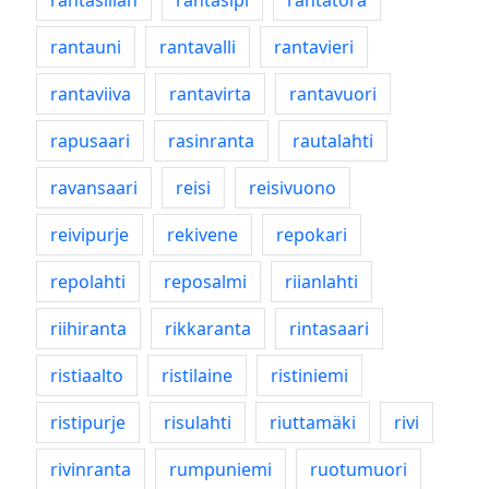
rantasillan
rantasipi
rantatora
rantauni
rantavalli
rantavieri
rantaviiva
rantavirta
rantavuori
rapusaari
rasinranta
rautalahti
ravansaari
reisi
reisivuono
reivipurje
rekivene
repokari
repolahti
reposalmi
riianlahti
riihiranta
rikkaranta
rintasaari
ristiaalto
ristilaine
ristiniemi
ristipurje
risulahti
riuttamäki
rivi
rivinranta
rumpuniemi
ruotumuori