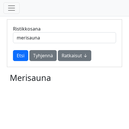
Ristikkosana
Tyhjennä
Ratkaisut ↓
Merisauna