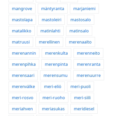
mangrove
mäntyranta
marjaniemi
mastolapa
mastoleiri
mastosalo
matalikko
matinlahti
matinsalo
matruusi
merellinen
merenaalto
merenannin
merenkulta
merenneito
merenpihka
merenpinta
merenranta
merensaari
merensumu
merenuurre
merenvälke
meri-eliö
meri-puoli
meri-rosvo
meri-ruoho
meri-siili
meriahven
meriasukas
meridiesel