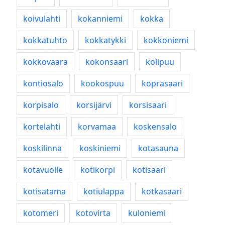
koivulahti
kokanniemi
kokka
kokkatuhto
kokkatykki
kokkoniemi
kokkovaara
kokonsaari
kölipuu
kontiosalo
kookospuu
koprasaari
korpisalo
korsijärvi
korsisaari
kortelahti
korvamaa
koskensalo
koskilinna
koskiniemi
kotasauna
kotavuolle
kotikorpi
kotisaari
kotisatama
kotiulappa
kotkasaari
kotomeri
kotovirta
kuloniemi