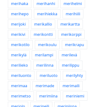
merihaka
merihanhi
merihelmi
merihepo
merihiekka
merihiili
merijoki
merikallio
merikartta
merikivi
merikontti
merikorppi
merikotilo
merikoulu
merikrapu
merikylä
merilampi
merilevä
merilieko
merilinna
merilippu
meriluonto
meriluoto
merilyhty
merimaa
merimade
merimaili
merimetso
merimiina
meriniemi
meriolo
meripeili
meripiispa