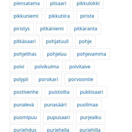
piensatama
piisaari
pikkulokki
pikkuniemi
pikkutiira
piriste
piristys
pitkäniemi
pitkäranta
pitkäsaari
pohjatuuli
pohje
pohjelihas
pohjeluu
pohjevamma
polvi
polvikulma
polvitaive
polypii
porokari
porvoontie
postivenhe
puistoilta
pukkisaari
punalevä
punasääri
puolimaa
puomipuu
pupusaari
purjealku
purjehdus
purjehella
purjehilla