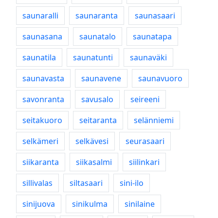
saunaralli
saunaranta
saunasaari
saunasana
saunatalo
saunatapa
saunatila
saunatunti
saunaväki
saunavasta
saunavene
saunavuoro
savonranta
savusalo
seireeni
seitakuoro
seitaranta
selänniemi
selkämeri
selkävesi
seurasaari
siikaranta
siikasalmi
siilinkari
sillivalas
siltasaari
sini-ilo
sinijuova
sinikulma
sinilaine