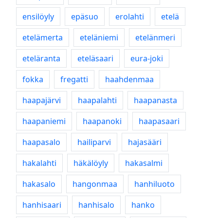
ensilöyly
epäsuo
erolahti
etelä
etelämerta
eteläniemi
etelänmeri
eteläranta
eteläsaari
eura-joki
fokka
fregatti
haahdenmaa
haapajärvi
haapalahti
haapanasta
haapaniemi
haapanoki
haapasaari
haapasalo
hailiparvi
hajasääri
hakalahti
häkälöyly
hakasalmi
hakasalo
hangonmaa
hanhiluoto
hanhisaari
hanhisalo
hanko