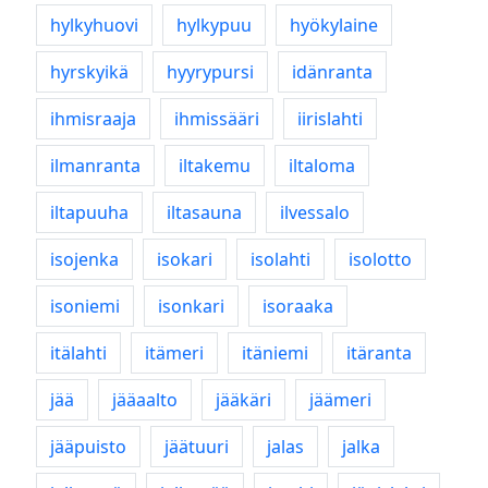
hylkyhuovi
hylkypuu
hyökylaine
hyrskyikä
hyyrypursi
idänranta
ihmisraaja
ihmissääri
iirislahti
ilmanranta
iltakemu
iltaloma
iltapuuha
iltasauna
ilvessalo
isojenka
isokari
isolahti
isolotto
isoniemi
isonkari
isoraaka
itälahti
itämeri
itäniemi
itäranta
jää
jääaalto
jääkäri
jäämeri
jääpuisto
jäätuuri
jalas
jalka