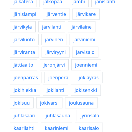
jalkaterä
jalkopää
jambi
jänislahti
jänislampi
järventie
järvikare
järvikylä
järvilahti
järvilaine
järviluoto
järvinen
järviniemi
järviranta
järviryyni
järvisalo
jättiaalto
jeronjärvi
joenniemi
joenparras
joenperä
jokiäyräs
jokihiekka
jokilahti
jokisenkki
jokisuu
jokivarsi
joulusauna
juhlasaari
juhlasauna
jyrinsalo
kaarilahti
kaariniemi
kaarisalo