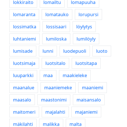
lokkiraito
lomailtu
lomapuuha
lomaranta
lomatauko
lorupursi
lossimatka
lossisaari
löylytys
luhtaniemi
lumiloska
lumilöyly
lumisade
lunni
luodepuoli
luoto
luotsimaja
luotsitalo
luotsitapa
luuparkki
maa
maakieleke
maanalue
maaniemeke
maaniemi
maasalo
maastonimi
maisansalo
maitomeri
majalahti
majaniemi
mäkilahti
malikka
malta