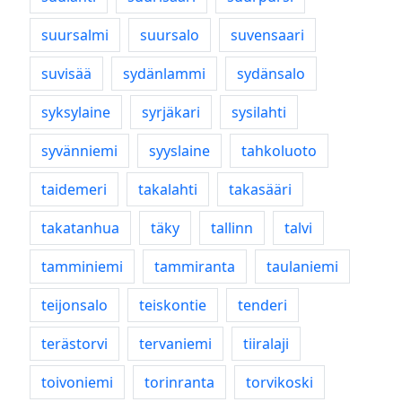
suursalmi
suursalo
suvensaari
suvisää
sydänlammi
sydänsalo
syksylaine
syrjäkari
sysilahti
syvänniemi
syyslaine
tahkoluoto
taidemeri
takalahti
takasääri
takatanhua
täky
tallinn
talvi
tamminiemi
tammiranta
taulaniemi
teijonsalo
teiskontie
tenderi
terästorvi
tervaniemi
tiiralaji
toivoniemi
torinranta
torvikoski