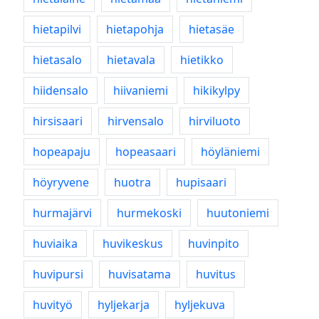
hietapilvi
hietapohja
hietasäe
hietasalo
hietavala
hietikko
hiidensalo
hiivaniemi
hikikylpy
hirsisaari
hirvensalo
hirviluoto
hopeapaju
hopeasaari
höyläniemi
höyryvene
huotra
hupisaari
hurmajärvi
hurmekoski
huutoniemi
huviaika
huvikeskus
huvinpito
huvipursi
huvisatama
huvitus
huvityö
hyljekarja
hyljekuva