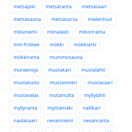
metsäjoki
metsäranta
metsäsaari
metsäsauna
metsäsorsa
mielenhuvi
miiluniemi
miinalasti
mikonranta
mm-frisbee
mökki
mökkiarki
mökkiranta
mummosauna
mureenoja
mustakari
mustalahti
mustaluoto
mustanmeri
mustasaari
mustavalas
mutamulta
myllylahti
myllyranta
myötämäki
nallikari
naulasaari
nevanniemi
nevanranta