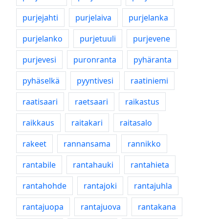
purjejahti
purjelaiva
purjelanka
purjelanko
purjetuuli
purjevene
purjevesi
puronranta
pyhäranta
pyhäselkä
pyyntivesi
raatiniemi
raatisaari
raetsaari
raikastus
raikkaus
raitakari
raitasalo
rakeet
rannansama
rannikko
rantabile
rantahauki
rantahieta
rantahohde
rantajoki
rantajuhla
rantajuopa
rantajuova
rantakana