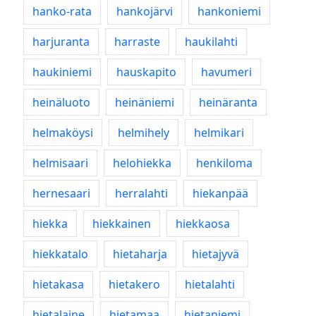
hanko-rata
hankojärvi
hankoniemi
harjuranta
harraste
haukilahti
haukiniemi
hauskapito
havumeri
heinäluoto
heinäniemi
heinäranta
helmaköysi
helmihely
helmikari
helmisaari
helohiekka
henkiloma
hernesaari
herralahti
hiekanpää
hiekka
hiekkainen
hiekkaosa
hiekkatalo
hietaharja
hietajyvä
hietakasa
hietakero
hietalahti
hietalaine
hietamaa
hietaniemi