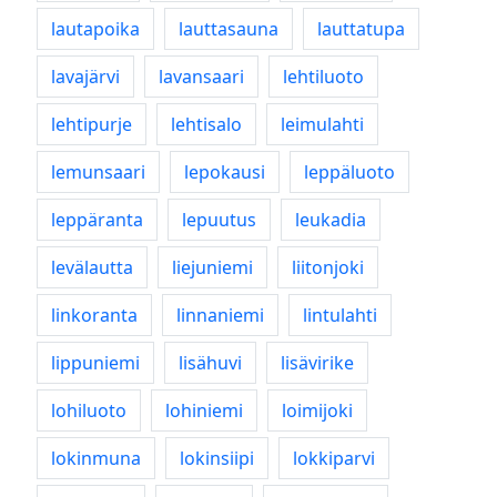
lautapoika
lauttasauna
lauttatupa
lavajärvi
lavansaari
lehtiluoto
lehtipurje
lehtisalo
leimulahti
lemunsaari
lepokausi
leppäluoto
leppäranta
lepuutus
leukadia
levälautta
liejuniemi
liitonjoki
linkoranta
linnaniemi
lintulahti
lippuniemi
lisähuvi
lisävirike
lohiluoto
lohiniemi
loimijoki
lokinmuna
lokinsiipi
lokkiparvi