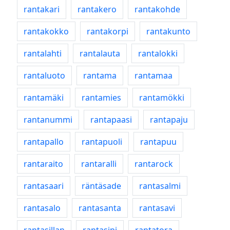
rantakari
rantakero
rantakohde
rantakokko
rantakorpi
rantakunto
rantalahti
rantalauta
rantalokki
rantaluoto
rantama
rantamaa
rantamäki
rantamies
rantamökki
rantanummi
rantapaasi
rantapaju
rantapallo
rantapuoli
rantapuu
rantaraito
rantaralli
rantarock
rantasaari
räntäsade
rantasalmi
rantasalo
rantasanta
rantasavi