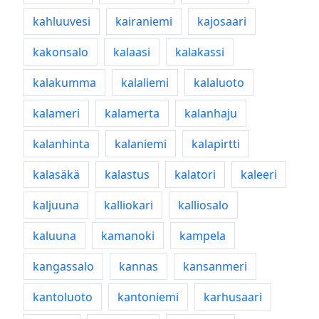
kahluuvesi
kairaniemi
kajosaari
kakonsalo
kalaasi
kalakassi
kalakumma
kalaliemi
kalaluoto
kalameri
kalamerta
kalanhaju
kalanhinta
kalaniemi
kalapirtti
kalasäkä
kalastus
kalatori
kaleeri
kaljuuna
kalliokari
kalliosalo
kaluuna
kamanoki
kampela
kangassalo
kannas
kansanmeri
kantoluoto
kantoniemi
karhusaari