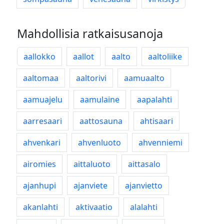
Mahdollisia ratkaisusanoja
aallokko
aallot
aalto
aaltoliike
aaltomaa
aaltorivi
aamuaalto
aamuajelu
aamulaine
aapalahti
aarresaari
aattosauna
ahtisaari
ahvenkari
ahvenluoto
ahvenniemi
airomies
aittaluoto
aittasalo
ajanhupi
ajanviete
ajanvietto
akanlahti
aktivaatio
alalahti