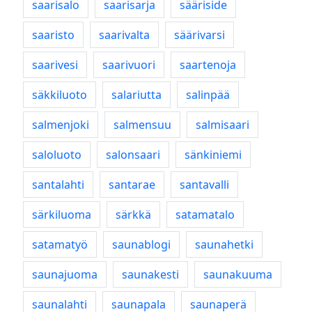
saarisalo
saarisarja
sääriside
saaristo
saarivalta
säärivarsi
saarivesi
saarivuori
saartenoja
säkkiluoto
salariutta
salinpää
salmenjoki
salmensuu
salmisaari
saloluoto
salonsaari
sänkiniemi
santalahti
santarae
santavalli
särkiluoma
särkkä
satamatalo
satamatyö
saunablogi
saunahetki
saunajuoma
saunakesti
saunakuuma
saunalahti
saunapala
saunaperä