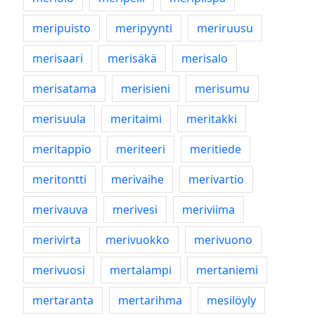
meripuisto
meripyynti
meriruusu
merisaari
merisäkä
merisalo
merisatama
merisieni
merisumu
merisuula
meritaimi
meritakki
meritappio
meriteeri
meritiede
meritontti
merivaihe
merivartio
merivauva
merivesi
meriviima
merivirta
merivuokko
merivuono
merivuosi
mertalampi
mertaniemi
mertaranta
mertarihma
mesilöyly