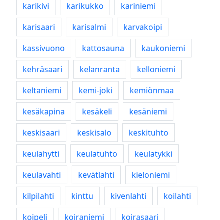
karikivi
karikukko
kariniemi
karisaari
karisalmi
karvakoipi
kassivuono
kattosauna
kaukoniemi
kehräsaari
kelanranta
kelloniemi
keltaniemi
kemi-joki
kemiönmaa
kesäkapina
kesäkeli
kesäniemi
keskisaari
keskisalo
keskituhto
keulahytti
keulatuhto
keulatykki
keulavahti
kevätlahti
kieloniemi
kilpilahti
kinttu
kivenlahti
koilahti
koipeli
koiraniemi
koirasaari