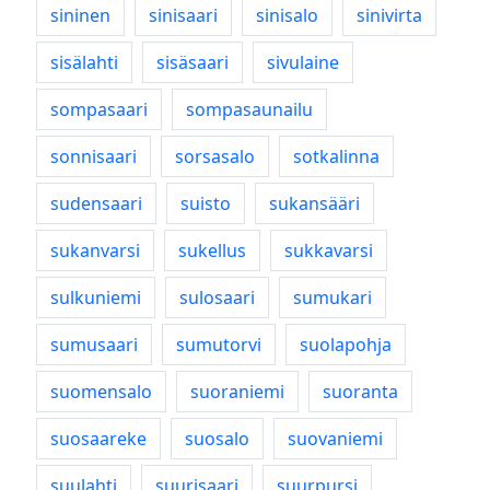
sininen
sinisaari
sinisalo
sinivirta
sisälahti
sisäsaari
sivulaine
sompasaari
sompasaunailu
sonnisaari
sorsasalo
sotkalinna
sudensaari
suisto
sukansääri
sukanvarsi
sukellus
sukkavarsi
sulkuniemi
sulosaari
sumukari
sumusaari
sumutorvi
suolapohja
suomensalo
suoraniemi
suoranta
suosaareke
suosalo
suovaniemi
suulahti
suurisaari
suurpursi