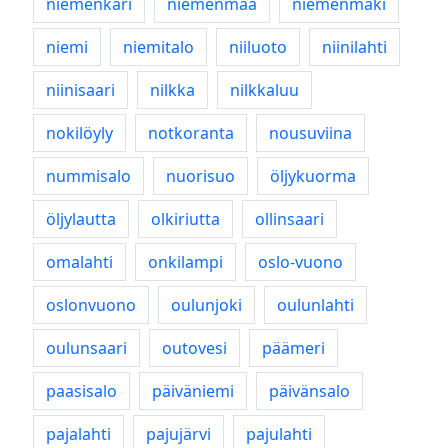
niemenkari
niemenmaa
niemenmäki
niemi
niemitalo
niiluoto
niinilahti
niinisaari
nilkka
nilkkaluu
nokilöyly
notkoranta
nousuviina
nummisalo
nuorisuo
öljykuorma
öljylautta
olkiriutta
ollinsaari
omalahti
onkilampi
oslo-vuono
oslonvuono
oulunjoki
oulunlahti
oulunsaari
outovesi
päämeri
paasisalo
päiväniemi
päivänsalo
pajalahti
pajujärvi
pajulahti