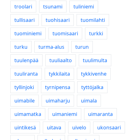
troolari
tsunami
tuliniemi
tullisaari
tuohisaari
tuomilahti
tuominiemi
tuomisaari
turkki
turku
turma-alus
turun
tuulenpää
tuuliaalto
tuulimulta
tuuliranta
tykkilaita
tykkivenhe
tyllinjoki
tyrnipensa
tyttöjalka
uimabile
uimaharju
uimala
uimamatka
uimaniemi
uimaranta
uintikesä
uitava
uivelo
ukonsaari