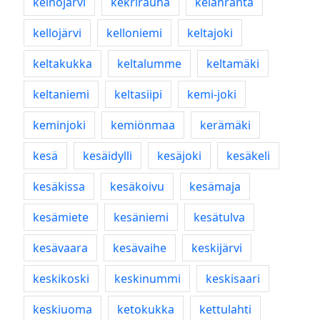
keinojärvi
kekrirauha
kelanranta
kellojärvi
kelloniemi
keltajoki
keltakukka
keltalumme
keltamäki
keltaniemi
keltasiipi
kemi-joki
keminjoki
kemiönmaa
kerämäki
kesä
kesäidylli
kesäjoki
kesäkeli
kesäkissa
kesäkoivu
kesämaja
kesämiete
kesäniemi
kesätulva
kesävaara
kesävaihe
keskijärvi
keskikoski
keskinummi
keskisaari
keskiuoma
ketokukka
kettulahti