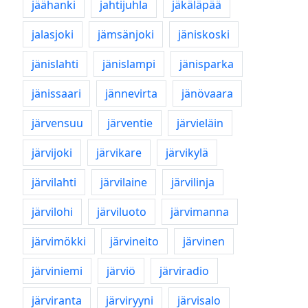
jäähanki
jahtijuhla
jäkäläpää
jalasjoki
jämsänjoki
jäniskoski
jänislahti
jänislampi
jänisparka
jänissaari
jännevirta
jänövaara
järvensuu
järventie
järvieläin
järvijoki
järvikare
järvikylä
järvilahti
järvilaine
järvilinja
järvilohi
järviluoto
järvimanna
järvimökki
järvineito
järvinen
järviniemi
järviö
järviradio
järviranta
järviryyni
järvisalo