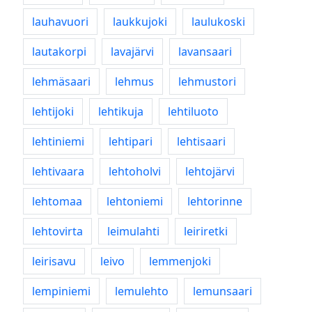
lauhavuori
laukkujoki
laulukoski
lautakorpi
lavajärvi
lavansaari
lehmäsaari
lehmus
lehmustori
lehtijoki
lehtikuja
lehtiluoto
lehtiniemi
lehtipari
lehtisaari
lehtivaara
lehtoholvi
lehtojärvi
lehtomaa
lehtoniemi
lehtorinne
lehtovirta
leimulahti
leiriretki
leirisavu
leivo
lemmenjoki
lempiniemi
lemulehto
lemunsaari