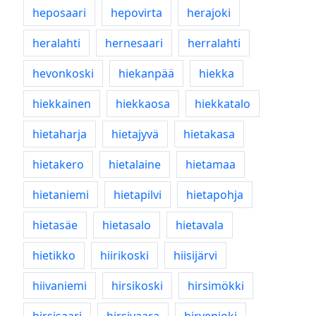
heposaari
hepovirta
herajoki
heralahti
hernesaari
herralahti
hevonkoski
hiekanpää
hiekka
hiekkainen
hiekkaosa
hiekkatalo
hietaharja
hietajyvä
hietakasa
hietakero
hietalaine
hietamaa
hietaniemi
hietapilvi
hietapohja
hietasäe
hietasalo
hietavala
hietikko
hiirikoski
hiisijärvi
hiivaniemi
hirsikoski
hirsimökki