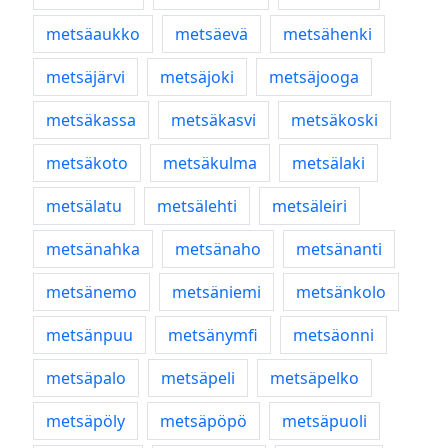
metsäaukko
metsäevä
metsähenki
metsäjärvi
metsäjoki
metsäjooga
metsäkassa
metsäkasvi
metsäkoski
metsäkoto
metsäkulma
metsälaki
metsälatu
metsälehti
metsäleiri
metsänahka
metsänaho
metsänanti
metsänemo
metsäniemi
metsänkolo
metsänpuu
metsänymfi
metsäonni
metsäpalo
metsäpeli
metsäpelko
metsäpöly
metsäpöpö
metsäpuoli