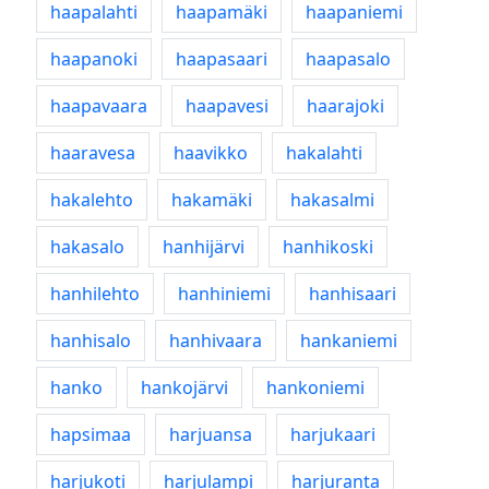
haapalahti
haapamäki
haapaniemi
haapanoki
haapasaari
haapasalo
haapavaara
haapavesi
haarajoki
haaravesa
haavikko
hakalahti
hakalehto
hakamäki
hakasalmi
hakasalo
hanhijärvi
hanhikoski
hanhilehto
hanhiniemi
hanhisaari
hanhisalo
hanhivaara
hankaniemi
hanko
hankojärvi
hankoniemi
hapsimaa
harjuansa
harjukaari
harjukoti
harjulampi
harjuranta