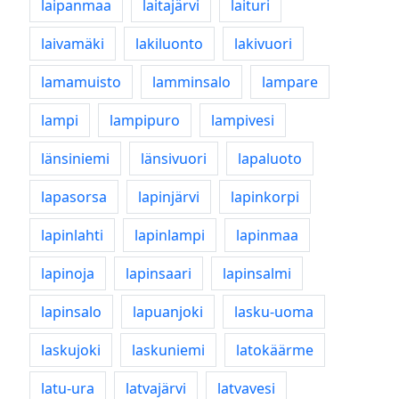
laipanmaa
laitajärvi
laituri
laivamäki
lakiluonto
lakivuori
lamamuisto
lamminsalo
lampare
lampi
lampipuro
lampivesi
länsiniemi
länsivuori
lapaluoto
lapasorsa
lapinjärvi
lapinkorpi
lapinlahti
lapinlampi
lapinmaa
lapinoja
lapinsaari
lapinsalmi
lapinsalo
lapuanjoki
lasku-uoma
laskujoki
laskuniemi
latokäärme
latu-ura
latvajärvi
latvavesi