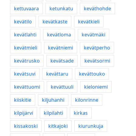
kettuvaara
ketunkatu
keväthohde
kevätilo
kevätkaste
kevätkieli
kevätlahti
kevätloma
kevätmäki
kevätmieli
kevätniemi
kevätperho
kevätrusko
kevätsade
kevätsormi
kevätsuvi
kevättaru
kevättouko
kevättuomi
kevättuuli
kieloniemi
kiiskitie
kiljuhanhi
kilonrinne
kilpijärvi
kilpilahti
kirkas
kissakoski
kitkajoki
kiurunkuja