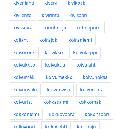
kivenlahti
kiverä
kivikoski
kivilehto
kivirinta
kivisaari
kivivaara
knuutinoja
kohdepuro
koilahti
koirajoki
koiraniemi
koisorock
koivikko
koivukeppi
koivukoto
koivukuu
koivulahti
koivumäki
koivumekko
koivunoksa
koivunsalo
koivunvisa
koivuranta
koivuristi
kokkasalmi
kokkomäki
kokkoniemi
kokkovaara
kokonsaari
kolinvuori
kolmilehti
kolopaju