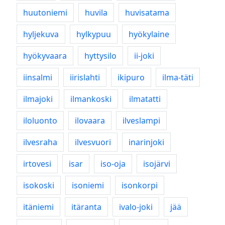
huutoniemi
huvila
huvisatama
hyljekuva
hylkypuu
hyökylaine
hyökyvaara
hyttysilo
ii-joki
iinsalmi
iirislahti
ikipuro
ilma-täti
ilmajoki
ilmankoski
ilmatatti
iloluonto
ilovaara
ilveslampi
ilvesraha
ilvesvuori
inarinjoki
irtovesi
isar
iso-oja
isojärvi
isokoski
isoniemi
isonkorpi
itäniemi
itäranta
ivalo-joki
jää