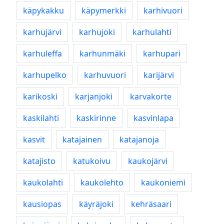
käpykakku
käpymerkki
karhivuori
karhujärvi
karhujoki
karhulahti
karhuleffa
karhunmäki
karhupari
karhupelko
karhuvuori
karijärvi
karikoski
karjanjoki
karvakorte
kaskilahti
kaskirinne
kasvinlapa
kasvit
katajainen
katajanoja
katajisto
katukoivu
kaukojärvi
kaukolahti
kaukolehto
kaukoniemi
kausiopas
käyräjoki
kehräsaari