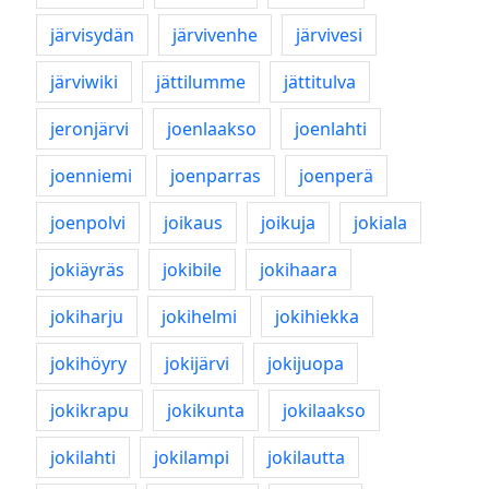
järvisydän
järvivenhe
järvivesi
järviwiki
jättilumme
jättitulva
jeronjärvi
joenlaakso
joenlahti
joenniemi
joenparras
joenperä
joenpolvi
joikaus
joikuja
jokiala
jokiäyräs
jokibile
jokihaara
jokiharju
jokihelmi
jokihiekka
jokihöyry
jokijärvi
jokijuopa
jokikrapu
jokikunta
jokilaakso
jokilahti
jokilampi
jokilautta