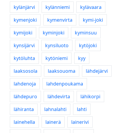
kylänjärvi
kylänniemi
kylävaara
kymenjoki
kymenvirta
kymi-joki
kymijoki
kyminjoki
kyminsuu
kynsijärvi
kynsiluoto
kytöjoki
kytöluhta
kytöniemi
kyy
laaksosola
laaksouoma
lähdejärvi
lahdenoja
lahdenpoukama
lähdepuro
lähdevirta
lähikorpi
lähiranta
lahnalahti
lahti
lainehella
lainerä
lainerivi