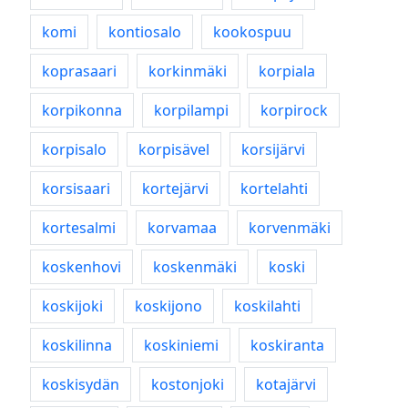
komi
kontiosalo
kookospuu
koprasaari
korkinmäki
korpiala
korpikonna
korpilampi
korpirock
korpisalo
korpisävel
korsijärvi
korsisaari
kortejärvi
kortelahti
kortesalmi
korvamaa
korvenmäki
koskenhovi
koskenmäki
koski
koskijoki
koskijono
koskilahti
koskilinna
koskiniemi
koskiranta
koskisydän
kostonjoki
kotajärvi