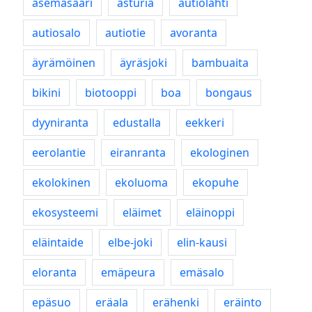
asemasaari
asturia
autiolahti
autiosalo
autiotie
avoranta
äyrämöinen
äyräsjoki
bambuaita
bikini
biotooppi
boa
bongaus
dyyniranta
edustalla
eekkeri
eerolantie
eiranranta
ekologinen
ekolokinen
ekoluoma
ekopuhe
ekosysteemi
eläimet
eläinoppi
eläintaide
elbe-joki
elin-kausi
eloranta
emäpeura
emäsalo
epäsuo
eräala
erähenki
eräinto