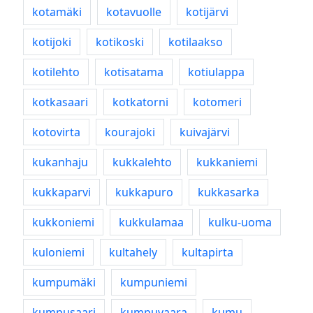
kotamäki
kotavuolle
kotijärvi
kotijoki
kotikoski
kotilaakso
kotilehto
kotisatama
kotiulappa
kotkasaari
kotkatorni
kotomeri
kotovirta
kourajoki
kuivajärvi
kukanhaju
kukkalehto
kukkaniemi
kukkaparvi
kukkapuro
kukkasarka
kukkoniemi
kukkulamaa
kulku-uoma
kuloniemi
kultahely
kultapirta
kumpumäki
kumpuniemi
kumpusaari
kumpuvaara
kumu