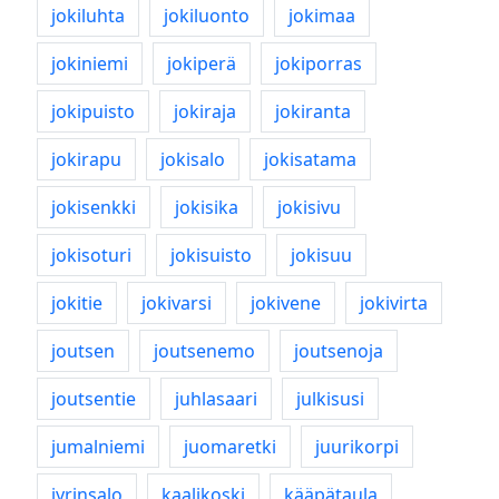
jokiluhta
jokiluonto
jokimaa
jokiniemi
jokiperä
jokiporras
jokipuisto
jokiraja
jokiranta
jokirapu
jokisalo
jokisatama
jokisenkki
jokisika
jokisivu
jokisoturi
jokisuisto
jokisuu
jokitie
jokivarsi
jokivene
jokivirta
joutsen
joutsenemo
joutsenoja
joutsentie
juhlasaari
julkisusi
jumalniemi
juomaretki
juurikorpi
jyrinsalo
kaalikoski
kääpätaula