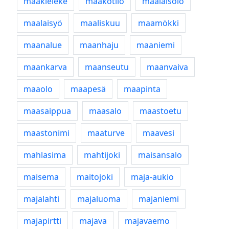
maakieleke
maakotilo
maalaisolo
maalaisyö
maaliskuu
maamökki
maanalue
maanhaju
maaniemi
maankarva
maanseutu
maanvaiva
maaolo
maapesä
maapinta
maasaippua
maasalo
maastoetu
maastonimi
maaturve
maavesi
mahlasima
mahtijoki
maisansalo
maisema
maitojoki
maja-aukio
majalahti
majaluoma
majaniemi
majapirtti
majava
majavaemo