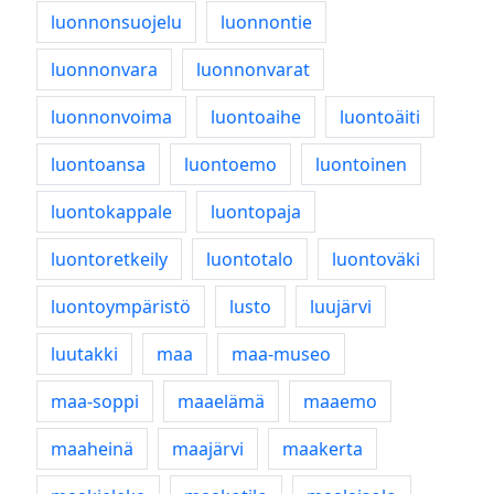
luonnonsuojelu
luonnontie
luonnonvara
luonnonvarat
luonnonvoima
luontoaihe
luontoäiti
luontoansa
luontoemo
luontoinen
luontokappale
luontopaja
luontoretkeily
luontotalo
luontoväki
luontoympäristö
lusto
luujärvi
luutakki
maa
maa-museo
maa-soppi
maaelämä
maaemo
maaheinä
maajärvi
maakerta