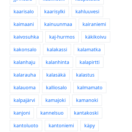
kaarisalo
kaarisylki
kahluuvesi
kaimaani
kainuunmaa
kairaniemi
kaivosuhka
kaj-hurmos
käkikoivu
kakonsalo
kalakassi
kalamatka
kalanhaju
kalanhinta
kalapirtti
kalarauha
kalasäkä
kalastus
kalauoma
kalliosalo
kalmamato
kalpajärvi
kamajoki
kamanoki
kanjoni
kannelsuo
kantakoski
kantoluoto
kantoniemi
käpy