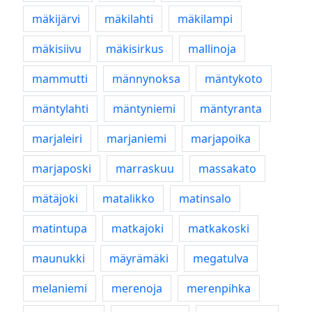
mäkijärvi
mäkilahti
mäkilampi
mäkisiivu
mäkisirkus
mallinoja
mammutti
männynoksa
mäntykoto
mäntylahti
mäntyniemi
mäntyranta
marjaleiri
marjaniemi
marjapoika
marjaposki
marraskuu
massakato
mätäjoki
matalikko
matinsalo
matintupa
matkajoki
matkakoski
maunukki
mäyrämäki
megatulva
melaniemi
merenoja
merenpihka