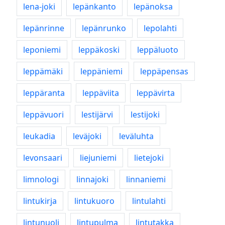
lena-joki
lepänkanto
lepänoksa
lepänrinne
lepänrunko
lepolahti
leponiemi
leppäkoski
leppäluoto
leppämäki
leppäniemi
leppäpensas
leppäranta
leppäviita
leppävirta
leppävuori
lestijärvi
lestijoki
leukadia
leväjoki
leväluhta
levonsaari
liejuniemi
lietejoki
limnologi
linnajoki
linnaniemi
lintukirja
lintukuoro
lintulahti
lintunuoli
lintupulma
lintutakka