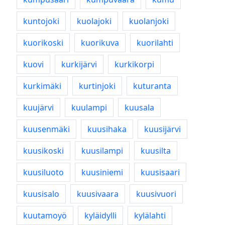
kuntojoki
kuolajoki
kuolanjoki
kuorikoski
kuorikuva
kuorilahti
kuovi
kurkijärvi
kurkikorpi
kurkimäki
kurtinjoki
kuturanta
kuujärvi
kuulampi
kuusala
kuusenmäki
kuusihaka
kuusijärvi
kuusikoski
kuusilampi
kuusilta
kuusiluoto
kuusiniemi
kuusisaari
kuusisalo
kuusivaara
kuusivuori
kuutamoyö
kyläidylli
kylälahti