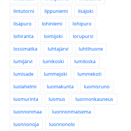
lintutorni
lippuniemi
lisäjoki
lisäpuro
lohiniemi
lohipuro
lohiranta
loimijoki
lorupursi
lossimatka
luhtajärvi
luhtihuone
lumijärvi
lumikoski
lumiloska
lumisade
lummejoki
lummekoti
luolahelmi
luomakunta
luomisruno
luomurinta
luomus
luonnonkauneus
luonnonmaa
luonnonmaisema
luonnonoja
luonnonolo