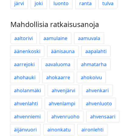
järvi
joki
luonto
ranta
tulva
Mahdollisia ratkaisusanoja
aaltorivi
aamulaine
aamuvala
äänenkoski
äänisauna
aapalahti
aarrejoki
aavaluoma
ahmatarha
ahohauki
ahokaarre
ahokoivu
aholanmäki
ahvenjärvi
ahvenkari
ahvenlahti
ahvenlampi
ahvenluoto
ahvenniemi
ahvenruoho
ahvensaari
äijänvuori
ainonkatu
aironlehti