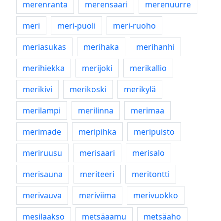
merenranta
merensaari
merenuurre
meri
meri-puoli
meri-ruoho
meriasukas
merihaka
merihanhi
merihiekka
merijoki
merikallio
merikivi
merikoski
merikylä
merilampi
merilinna
merimaa
merimade
meripihka
meripuisto
meriruusu
merisaari
merisalo
merisauna
meriteeri
meritontti
merivauva
meriviima
merivuokko
mesilaakso
metsäaamu
metsäaho