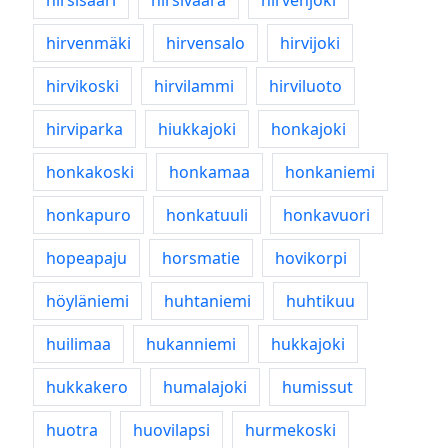
hirsisaari
hirsivaara
hirvenjoki
hirvenmäki
hirvensalo
hirvijoki
hirvikoski
hirvilammi
hirviluoto
hirviparka
hiukkajoki
honkajoki
honkakoski
honkamaa
honkaniemi
honkapuro
honkatuuli
honkavuori
hopeapaju
horsmatie
hovikorpi
höyläniemi
huhtaniemi
huhtikuu
huilimaa
hukanniemi
hukkajoki
hukkakero
humalajoki
humissut
huotra
huovilapsi
hurmekoski