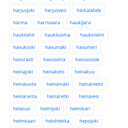
harjusjoki
harjusvesi
härkälähde
härmä
harrivaara
haukijärvi
haukilahti
haukiluoma
haukiniemi
havukoski
havumäki
havumeri
havurasti
havuseinä
havuvuode
heinäjoki
heinäketo
heinäkuu
heinäluoto
heinämäki
heinäniemi
heinäranta
heinäretki
heinävesi
helasuo
helmijoki
helmikari
helmisaari
helohiekka
hepojoki