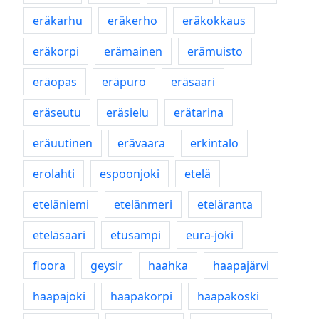
eräkarhu
eräkerho
eräkokkaus
eräkorpi
erämainen
erämuisto
eräopas
eräpuro
eräsaari
eräseutu
eräsielu
erätarina
eräuutinen
erävaara
erkintalo
erolahti
espoonjoki
etelä
eteläniemi
etelänmeri
eteläranta
eteläsaari
etusampi
eura-joki
floora
geysir
haahka
haapajärvi
haapajoki
haapakorpi
haapakoski