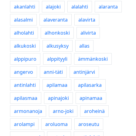
akanlahti
alajoki
alalahti
alaranta
alasalmi
alaveranta
alavirta
alholahti
alhonkoski
alivirta
alkukoski
alkusyksy
allas
alppipuro
alppityyli
ämmänkoski
angervo
anni-täti
antinjärvi
antinlahti
apilamaa
apilasarka
apilasmaa
apinajoki
apinamaa
armonanoja
arno-joki
aroheinä
arolampi
aroluoma
aroseutu