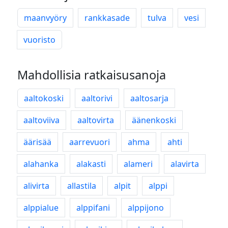
maanvyöry
rankkasade
tulva
vesi
vuoristo
Mahdollisia ratkaisusanoja
aaltokoski
aaltorivi
aaltosarja
aaltoviiva
aaltovirta
äänenkoski
äärisää
aarrevuori
ahma
ahti
alahanka
alakasti
alameri
alavirta
alivirta
allastila
alpit
alppi
alppialue
alppifani
alppijono