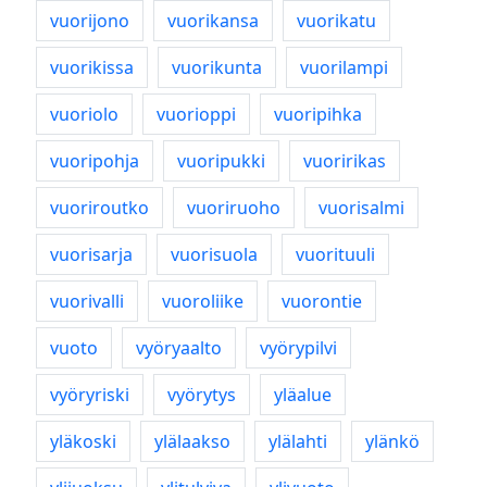
vuorijono
vuorikansa
vuorikatu
vuorikissa
vuorikunta
vuorilampi
vuoriolo
vuorioppi
vuoripihka
vuoripohja
vuoripukki
vuoririkas
vuoriroutko
vuoriruoho
vuorisalmi
vuorisarja
vuorisuola
vuorituuli
vuorivalli
vuoroliike
vuorontie
vuoto
vyöryaalto
vyörypilvi
vyöryriski
vyörytys
yläalue
yläkoski
ylälaakso
ylälahti
ylänkö