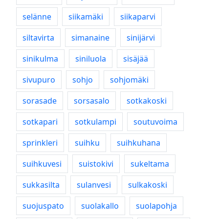
selänne
siikamäki
siikaparvi
siltavirta
simanaine
sinijärvi
sinikulma
siniluola
sisäjää
sivupuro
sohjo
sohjomäki
sorasade
sorsasalo
sotkakoski
sotkapari
sotkulampi
soutuvoima
sprinkleri
suihku
suihkuhana
suihkuvesi
suistokivi
sukeltama
sukkasilta
sulanvesi
sulkakoski
suojuspato
suolakallo
suolapohja