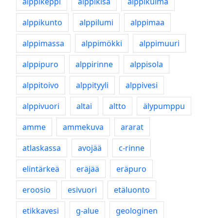
alppikeppi
alppikisa
alppikulma
alppikunto
alppilumi
alppimaa
alppimassa
alppimökki
alppimuuri
alppipuro
alppirinne
alppisola
alppitoivo
alppityyli
alppivesi
alppivuori
altai
altto
älypumppu
amme
ammekuva
ararat
atlaskassa
avojää
c-rinne
elintärkeä
eräjää
eräpuro
eroosio
esivuori
etäluonto
etikkavesi
g-alue
geologinen