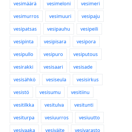
vesimäärä
vesimeloni
vesimeri
vesimurros
vesimuuri
vesipaju
vesipatsas
vesipauhu
vesipeili
vesipinta
vesipisara
vesipora
vesipullo
vesipuro
vesiputous
vesirakki
vesisaari
vesisade
vesisähkö
vesiseula
vesisirkus
vesistö
vesisumu
vesitiinu
vesitilkka
vesitulva
vesitunti
vesiturpa
vesiuurros
vesiuutto
vesivaaka
vesiväite
vesivarasto