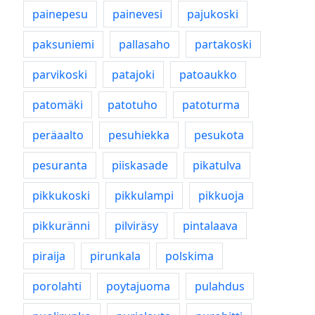
painepesu
painevesi
pajukoski
paksuniemi
pallasaho
partakoski
parvikoski
patajoki
patoaukko
patomäki
patotuho
patoturma
peräaalto
pesuhiekka
pesukota
pesuranta
piiskasade
pikatulva
pikkukoski
pikkulampi
pikkuoja
pikkuränni
pilviräsy
pintalaava
piraija
pirunkala
polskima
porolahti
poytajuoma
pulahdus