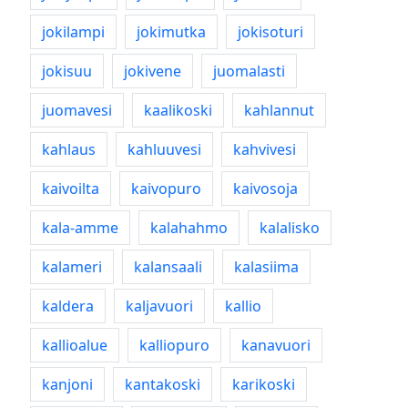
jokilampi
jokimutka
jokisoturi
jokisuu
jokivene
juomalasti
juomavesi
kaalikoski
kahlannut
kahlaus
kahluuvesi
kahvivesi
kaivoilta
kaivopuro
kaivosoja
kala-amme
kalahahmo
kalalisko
kalameri
kalansaali
kalasiima
kaldera
kaljavuori
kallio
kallioalue
kalliopuro
kanavuori
kanjoni
kantakoski
karikoski