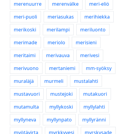
merenuurre
merenvälke
meri-eliö
meri-puoli
meriasukas
merihiekka
merikoski
merilampi
meriluonto
merimade
meriolo
merisieni
meritaimi
merivauva
merivesi
merivuono
mertaniemi
mm-syöksy
muraläjä
murmeli
mustalahti
mustavuori
mustejoki
mutakuori
mutamulta
myllykoski
myllylahti
myllyneva
myllynpato
myllyränni
myötävirta
myrkkyvesi
myrskysade