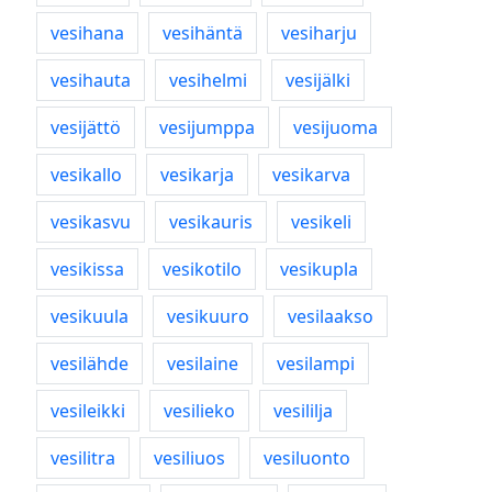
vesihana
vesihäntä
vesiharju
vesihauta
vesihelmi
vesijälki
vesijättö
vesijumppa
vesijuoma
vesikallo
vesikarja
vesikarva
vesikasvu
vesikauris
vesikeli
vesikissa
vesikotilo
vesikupla
vesikuula
vesikuuro
vesilaakso
vesilähde
vesilaine
vesilampi
vesileikki
vesilieko
vesililja
vesilitra
vesiliuos
vesiluonto