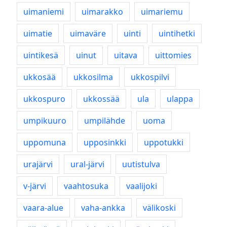
uimaniemi
uimarakko
uimariemu
uimatie
uimaväre
uinti
uintihetki
uintikesä
uinut
uitava
uittomies
ukkosää
ukkosilma
ukkospilvi
ukkospuro
ukkossää
ula
ulappa
umpikuuro
umpilähde
uoma
uppomuna
upposinkki
uppotukki
urajärvi
ural-järvi
uutistulva
v-järvi
vaahtosuka
vaalijoki
vaara-alue
vaha-ankka
välikoski