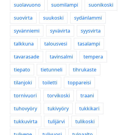
suolavuono
suomilampi
suonikoski
suovirta
suukoski
sydänlammi
syvänniemi
syvävirta
syysvirta
talkkuna
talousvesi
tasalampi
tavarasade
tavinsalmi
tempera
tiepato
tietunneli
tihrukaste
tilanjoki
toiletti
toppareisi
tornivuori
torvikoski
traani
tuhovyöry
tukivyöry
tukkikari
tukkuvirta
tulijärvi
tulikoski
tulivene
tulivuosi
tuloaalto