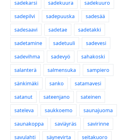
sadekarsi
sadekuura
sadekuuro
sadepilvi
sadepuuska
sadesää
sadesaavi
sadetae
sadetakki
sadetamine
sadetuuli
sadevesi
sadevihma
sadevyö
sahakoski
salanterä
salmensuka
sampiero
sänkimäki
sanko
satamavesi
satanut
sateenjano
sateinen
sateleva
saukkoemo
saunajuoma
saunakoppa
saviäyräs
savirinne
savulahti
säynevirta
seitakuoro