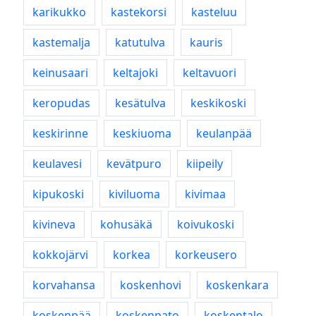
karikukko
kastekorsi
kasteluu
kastemalja
katutulva
kauris
keinusaari
keltajoki
keltavuori
keropudas
kesätulva
keskikoski
keskirinne
keskiuoma
keulanpää
keulavesi
kevätpuro
kiipeily
kipukoski
kiviluoma
kivimaa
kivineva
kohusäkä
koivukoski
kokkojärvi
korkea
korkeusero
korvahansa
koskenhovi
koskenkara
koskenpää
koskenpato
koskentalo