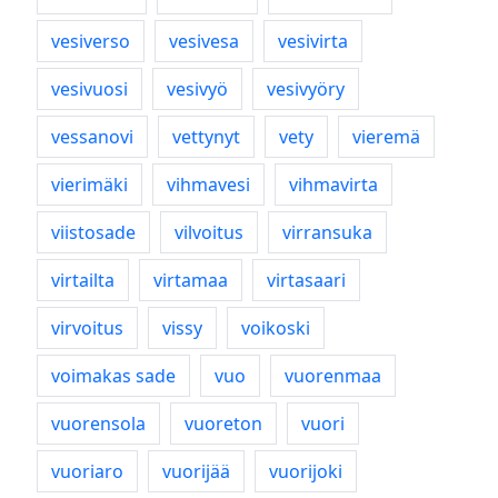
vesiverso
vesivesa
vesivirta
vesivuosi
vesivyö
vesivyöry
vessanovi
vettynyt
vety
vieremä
vierimäki
vihmavesi
vihmavirta
viistosade
vilvoitus
virransuka
virtailta
virtamaa
virtasaari
virvoitus
vissy
voikoski
voimakas sade
vuo
vuorenmaa
vuorensola
vuoreton
vuori
vuoriaro
vuorijää
vuorijoki