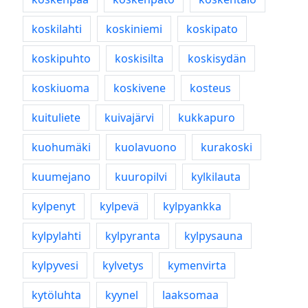
koskilahti
koskiniemi
koskipato
koskipuhto
koskisilta
koskisydän
koskiuoma
koskivene
kosteus
kuituliete
kuivajärvi
kukkapuro
kuohumäki
kuolavuono
kurakoski
kuumejano
kuuropilvi
kylkilauta
kylpenyt
kylpevä
kylpyankka
kylpylahti
kylpyranta
kylpysauna
kylpyvesi
kylvetys
kymenvirta
kytöluhta
kyynel
laaksomaa