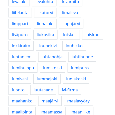
leväjoki
leväluhta
leväraito
liitelauta
likatorvi
limalevä
limppari
linnajoki
lippajärvi
lisäpuro
liukusilta
loiskeli
loiskuu
lokkiraito
louhekivi
louhikko
luhtaniemi
luhtapohja
luhtihuone
lumihuippu
lumikoski
lumipuro
lumivesi
lummejoki
luolakoski
luonto
luutasade
lvi-firma
maahanko
maajärvi
maalavyöry
maalipinta
maamassa
maanliike