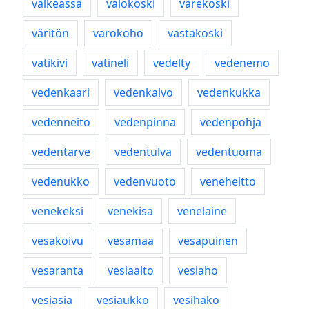
välkeässä
valokoski
värekoski
väritön
varokoho
vastakoski
vatikivi
vatineli
vedelty
vedenemo
vedenkaari
vedenkalvo
vedenkukka
vedenneito
vedenpinna
vedenpohja
vedentarve
vedentulva
vedentuoma
vedenukko
vedenvuoto
veneheitto
venekeksi
venekisa
venelaine
vesakoivu
vesamaa
vesapuinen
vesaranta
vesiaalto
vesiaho
vesiasia
vesiaukko
vesihako