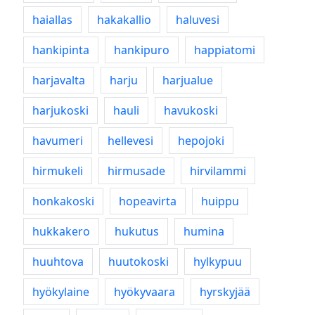
haiallas
hakakallio
haluvesi
hankipinta
hankipuro
happiatomi
harjavalta
harju
harjualue
harjukoski
hauli
havukoski
havumeri
hellevesi
hepojoki
hirmukeli
hirmusade
hirvilammi
honkakoski
hopeavirta
huippu
hukkakero
hukutus
humina
huuhtova
huutokoski
hylkypuu
hyökylaine
hyökyvaara
hyrskyjää