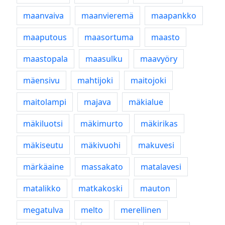
maanvaiva
maanvieremä
maapankko
maaputous
maasortuma
maasto
maastopala
maasulku
maavyöry
mäensivu
mahtijoki
maitojoki
maitolampi
majava
mäkialue
mäkiluotsi
mäkimurto
mäkirikas
mäkiseutu
mäkivuohi
makuvesi
märkäaine
massakato
matalavesi
matalikko
matkakoski
mauton
megatulva
melto
merellinen