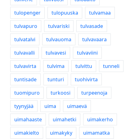
tulopenger
tulopuuska
tulvamaa
tulvapuro
tulvariski
tulvasade
tulvatalvi
tulvauoma
tulvavaara
tulvavalli
tulvavesi
tulvaviini
tulvavirta
tulvima
tulvittu
tunneli
tuntisade
tunturi
tuohivirta
tuomipuro
turkoosi
turpeenoja
tyynyjää
uima
uimaevä
uimahaaste
uimahetki
uimakerho
uimakielto
uimakyky
uimamatka