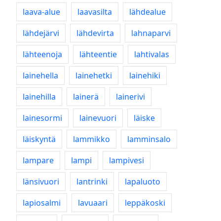
laava-alue
laavasilta
lähdealue
lähdejärvi
lähdevirta
lahnaparvi
lähteenoja
lähteentie
lahtivalas
lainehella
lainehetki
lainehiki
lainehilla
lainerä
lainerivi
lainesormi
lainevuori
läiske
läiskyntä
lammikko
lamminsalo
lampare
lampi
lampivesi
länsivuori
lantrinki
lapaluoto
lapiosalmi
lavuaari
leppäkoski