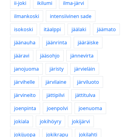
ii-joki
ikilumi
ilma-järvi
ilmankoski
intensiivinen sade
isokoski
itäalppi
jäälaki
jäämato
jäänauha
jäänrinta
jääräiske
jääravi
jääsohjo
jännevirta
janojuoma
järisty
järvieläin
järvihelle
järvilaine
järviluoto
järvineito
jättipilvi
jättitulva
joenpinta
joenpolvi
joenuoma
jokiala
jokihöyry
jokijärvi
jokijuopa
jokikrapu
jokilahti