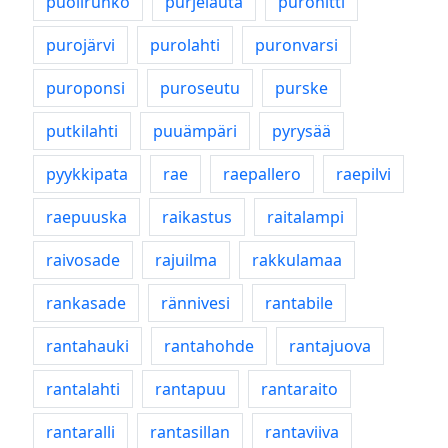
puolirunko
purjelauta
purohitti
purojärvi
purolahti
puronvarsi
puroponsi
puroseutu
purske
putkilahti
puuämpäri
pyrysää
pyykkipata
rae
raepallero
raepilvi
raepuuska
raikastus
raitalampi
raivosade
rajuilma
rakkulamaa
rankasade
rännivesi
rantabile
rantahauki
rantahohde
rantajuova
rantalahti
rantapuu
rantaraito
rantaralli
rantasillan
rantaviiva