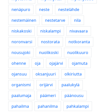
nenäpuro
neste
nestelähde
nestemäinen
nestetarve
nila
niskakoski
niskalampi
nivavaara
noronvarsi
nostorata
notkoranta
nousujoki
nuolikoski
nuolikuuro
ohenne
oja
ojajärvi
ojamuta
ojansuu
oksanjuuri
olkiriutta
organismi
orijärvi
paalukylä
paalumaja
päämeri
päänousu
pahailma
pahanilma
pahkalampi