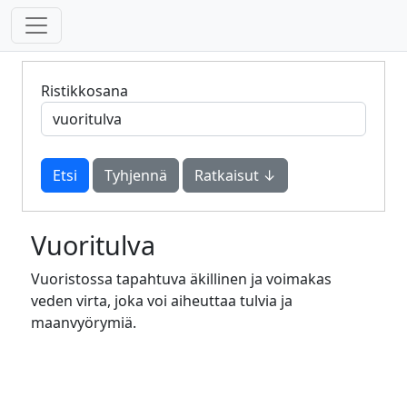
Ristikkosana
Tyhjennä
Ratkaisut ↓
Vuoritulva
Vuoristossa tapahtuva äkillinen ja voimakas
veden virta, joka voi aiheuttaa tulvia ja
maanvyörymiä.