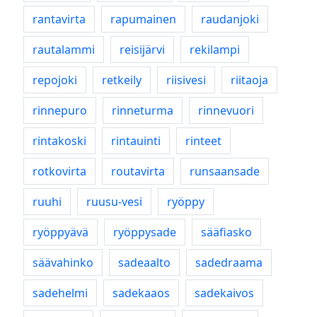
rantavirta
rapumainen
raudanjoki
rautalammi
reisijärvi
rekilampi
repojoki
retkeily
riisivesi
riitaoja
rinnepuro
rinneturma
rinnevuori
rintakoski
rintauinti
rinteet
rotkovirta
routavirta
runsaansade
ruuhi
ruusu-vesi
ryöppy
ryöppyävä
ryöppysade
sääfiasko
säävahinko
sadeaalto
sadedraama
sadehelmi
sadekaaos
sadekaivos