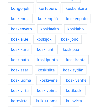
kongo-joki
kortepuro
koskenkara
koskenoja
koskenpää
koskenpato
koskenveto
koskiaalto
koskiaho
koskialue
koskijoki
koskijono
koskikara
koskilahti
koskipää
koskipato
koskipuhto
koskiranta
koskisaari
koskisilta
koskisydän
koskiuoma
koskivene
koskivenhe
koskivirta
koskivoima
kotikoski
kotovirta
kulku-uoma
kulovirta