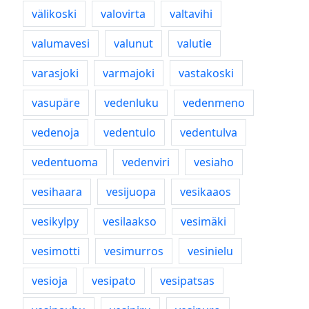
välikoski
valovirta
valtavihi
valumavesi
valunut
valutie
varasjoki
varmajoki
vastakoski
vasupäre
vedenluku
vedenmeno
vedenoja
vedentulo
vedentulva
vedentuoma
vedenviri
vesiaho
vesihaara
vesijuopa
vesikaaos
vesikylpy
vesilaakso
vesimäki
vesimotti
vesimurros
vesinielu
vesioja
vesipato
vesipatsas