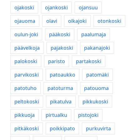
ojakoski
ojankoski
ojansuu
ojauoma
olavi
olkajoki
otonkoski
oulun-joki
pääkoski
paalumaja
päävelkoja
pajakoski
pakanajoki
palokoski
paristo
partakoski
parvikoski
patoaukko
patomäki
patotuho
patoturma
patouoma
peltokoski
pikatulva
pikkukoski
pikkuoja
pirtualku
pistojoki
pitkäkoski
poikkipato
purkuvirta