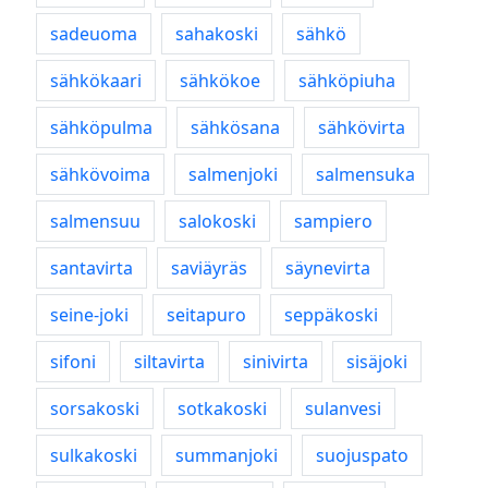
sadeuoma
sahakoski
sähkö
sähkökaari
sähkökoe
sähköpiuha
sähköpulma
sähkösana
sähkövirta
sähkövoima
salmenjoki
salmensuka
salmensuu
salokoski
sampiero
santavirta
saviäyräs
säynevirta
seine-joki
seitapuro
seppäkoski
sifoni
siltavirta
sinivirta
sisäjoki
sorsakoski
sotkakoski
sulanvesi
sulkakoski
summanjoki
suojuspato