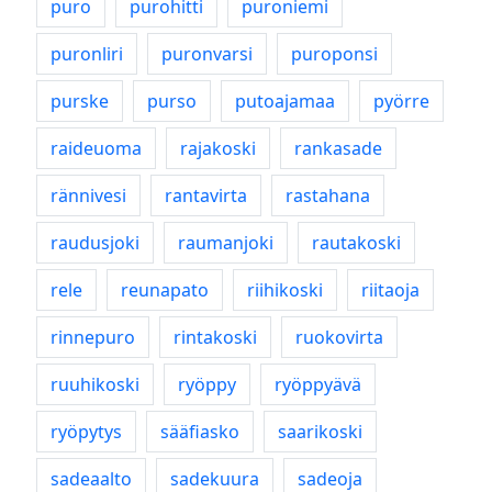
puro
purohitti
puroniemi
puronliri
puronvarsi
puroponsi
purske
purso
putoajamaa
pyörre
raideuoma
rajakoski
rankasade
rännivesi
rantavirta
rastahana
raudusjoki
raumanjoki
rautakoski
rele
reunapato
riihikoski
riitaoja
rinnepuro
rintakoski
ruokovirta
ruuhikoski
ryöppy
ryöppyävä
ryöpytys
sääfiasko
saarikoski
sadeaalto
sadekuura
sadeoja