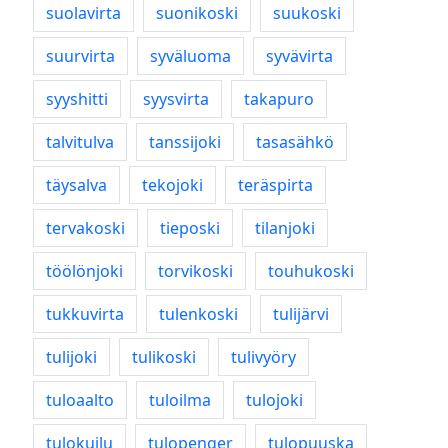
suolavirta
suonikoski
suukoski
suurvirta
syväluoma
syvävirta
syyshitti
syysvirta
takapuro
talvitulva
tanssijoki
tasasähkö
täysalva
tekojoki
teräspirta
tervakoski
tieposki
tilanjoki
töölönjoki
torvikoski
touhukoski
tukkuvirta
tulenkoski
tulijärvi
tulijoki
tulikoski
tulivyöry
tuloaalto
tuloilma
tulojoki
tulokuilu
tulopenger
tulopuuska