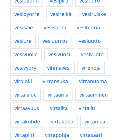
vesipauhu
vesipiru
vesipuro
vesipyörre
vesireikä
vesiruiske
vesisäie
vesisuoni
vesiteoria
vesiura
vesiuurros
vesiuutto
vesivuolle
vesivuosi
vesivuoto
vesivyöry
vihmavesi
virenoja
virojoki
virransuka
virranuoma
virta-alue
virtaama
virtaaminen
virtaavuus
virtailta
virtailu
virtakohde
virtakoko
virtamaa
virtapiiri
virtapohja
virtasaari