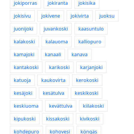
jokiporras
jokiranta
jokisika
jokisivu
jokivene
jokivirta
juoksu
juonijoki
juvankoski
kaasuntulo
kalakoski
kalauoma
kalliopuro
kamajoki
kanaali
kanava
kantakoski
karikoski
karjanjoki
katuoja
kaukovirta
kerokoski
kesäjoki
kesätulva
keskikoski
keskiuoma
kevättulva
kiilakoski
kipukoski
kissakoski
kivikoski
kohdepuro
kohovesi
köngäs