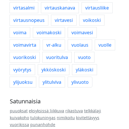
virtasalmi
virtauskanava
virtausliike
virtausnopeus
virtavesi
voikoski
voima
voimakoski
voimavesi
voimavirta
vr-alku
vuolaus
vuolle
vuorikoski
vuoritulva
vuoto
vyörytys
ykköskoski
yläkoski
ylijuoksu
ylitulviva
ylivuoto
Satunnaisia
puuoksat
eksyksissä liikkuva
rikastuva
telkkälaji
kuivakoho
tulokuningas
nimikoitu
kivitettävyys
vuorikissa
punanhohde