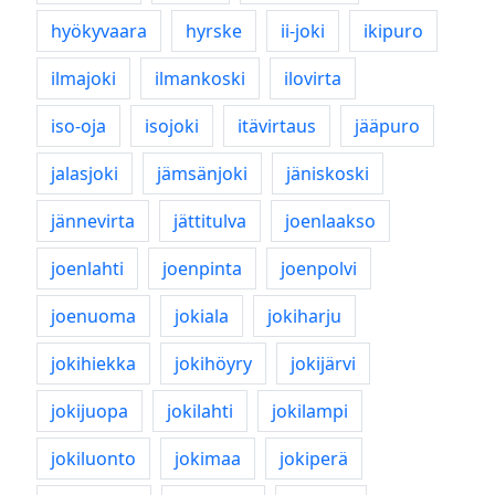
hyökyvaara
hyrske
ii-joki
ikipuro
ilmajoki
ilmankoski
ilovirta
iso-oja
isojoki
itävirtaus
jääpuro
jalasjoki
jämsänjoki
jäniskoski
jännevirta
jättitulva
joenlaakso
joenlahti
joenpinta
joenpolvi
joenuoma
jokiala
jokiharju
jokihiekka
jokihöyry
jokijärvi
jokijuopa
jokilahti
jokilampi
jokiluonto
jokimaa
jokiperä