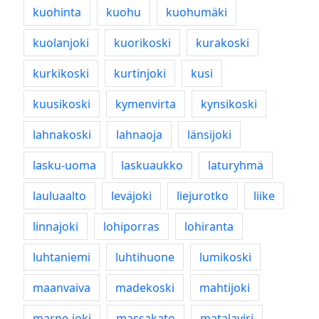
kuohinta
kuohu
kuohumäki
kuolanjoki
kuorikoski
kurakoski
kurkikoski
kurtinjoki
kusi
kuusikoski
kymenvirta
kynsikoski
lahnakoski
lahnaoja
länsijoki
lasku-uoma
laskuaukko
laturyhmä
lauluaalto
leväjoki
liejurotko
liike
linnajoki
lohiporras
lohiranta
luhtaniemi
luhtihuone
lumikoski
maanvaiva
madekoski
mahtijoki
marne-joki
massakato
matalaviri