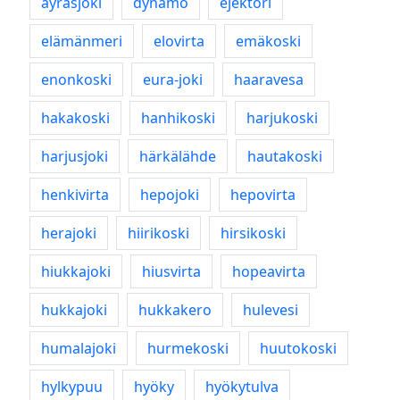
äyräsjoki
dynamo
ejektori
elämänmeri
elovirta
emäkoski
enonkoski
eura-joki
haaravesa
hakakoski
hanhikoski
harjukoski
harjusjoki
härkälähde
hautakoski
henkivirta
hepojoki
hepovirta
herajoki
hiirikoski
hirsikoski
hiukkajoki
hiusvirta
hopeavirta
hukkajoki
hukkakero
hulevesi
humalajoki
hurmekoski
huutokoski
hylkypuu
hyöky
hyökytulva