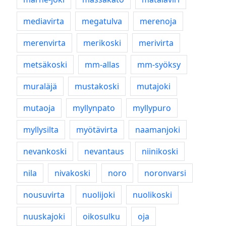
mediavirta
megatulva
merenoja
merenvirta
merikoski
merivirta
metsäkoski
mm-allas
mm-syöksy
muraläjä
mustakoski
mutajoki
mutaoja
myllynpato
myllypuro
myllysilta
myötävirta
naamanjoki
nevankoski
nevantaus
niinikoski
nila
nivakoski
noro
noronvarsi
nousuvirta
nuolijoki
nuolikoski
nuuskajoki
oikosulku
oja