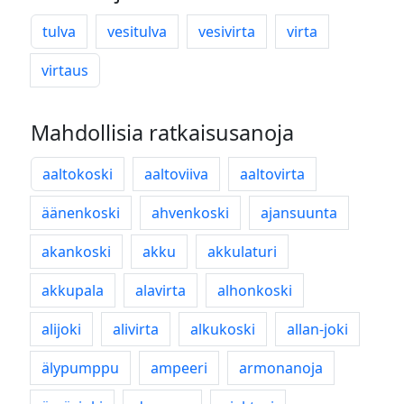
tulva
vesitulva
vesivirta
virta
virtaus
Mahdollisia ratkaisusanoja
aaltokoski
aaltoviiva
aaltovirta
äänenkoski
ahvenkoski
ajansuunta
akankoski
akku
akkulaturi
akkupala
alavirta
alhonkoski
alijoki
alivirta
alkukoski
allan-joki
älypumppu
ampeeri
armonanoja