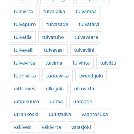
tulovirta
tulva-aika
tulvamaa
tulvapuro
tulvasade
tulvatalvi
tulvatila
tulvatuho
tulvavaara
tulvavalli
tulvavesi
tulvaviini
tulvavirta
tulvima
tulvinta
tulvittu
tuohivirta
tuotevirta
tweed-joki
uittomies
ulkojoki
ulkovirta
umpikuuro
uoma
uomatie
utrankoski
uutistulva
vaahtosuka
väkivesi
väkivirta
valasjoki