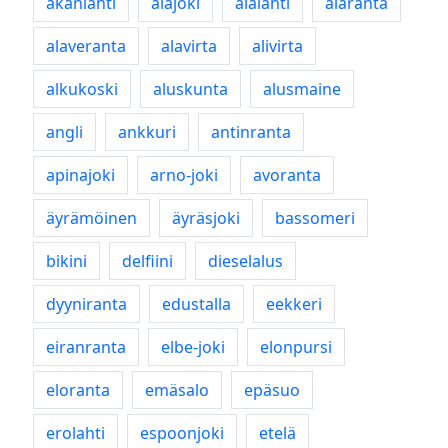
akanlahti
alajoki
alalahti
alaranta
alaveranta
alavirta
alivirta
alkukoski
aluskunta
alusmaine
angli
ankkuri
antinranta
apinajoki
arno-joki
avoranta
äyrämöinen
äyräsjoki
bassomeri
bikini
delfiini
dieselalus
dyyniranta
edustalla
eekkeri
eiranranta
elbe-joki
elonpursi
eloranta
emäsalo
epäsuo
erolahti
espoonjoki
etelä