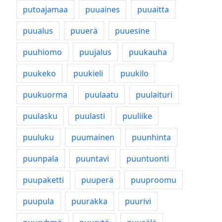
putoajamaa
puuaines
puuaitta
puualus
puuerä
puuesine
puuhiomo
puujalus
puukauha
puukeko
puukieli
puukilo
puukuorma
puulaatu
puulaituri
puulasku
puulasti
puuliike
puuluku
puumainen
puunhinta
puunpala
puuntavi
puuntuonti
puupaketti
puuperä
puuproomu
puupula
puurakka
puurivi