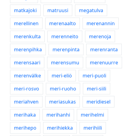
matkajoki
matruusi
megatulva
merellinen
merenaalto
merenannin
merenkulta
merenneito
merenoja
merenpihka
merenpinta
merenranta
merensaari
merensumu
merenuurre
merenvälke
meri-eliö
meri-puoli
meri-rosvo
meri-ruoho
meri-siili
meriahven
meriasukas
meridiesel
merihaka
merihanhi
merihelmi
merihepo
merihiekka
merihiili