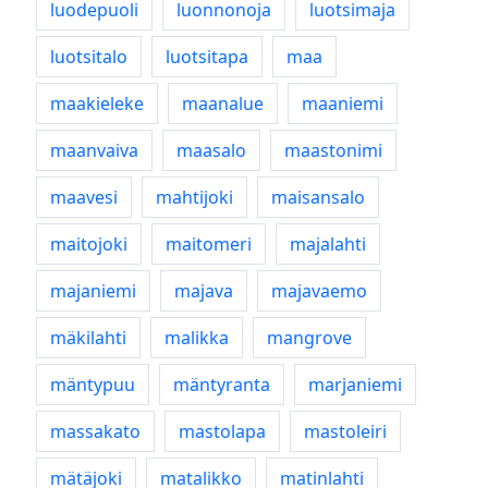
luodepuoli
luonnonoja
luotsimaja
luotsitalo
luotsitapa
maa
maakieleke
maanalue
maaniemi
maanvaiva
maasalo
maastonimi
maavesi
mahtijoki
maisansalo
maitojoki
maitomeri
majalahti
majaniemi
majava
majavaemo
mäkilahti
malikka
mangrove
mäntypuu
mäntyranta
marjaniemi
massakato
mastolapa
mastoleiri
mätäjoki
matalikko
matinlahti