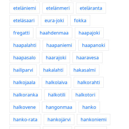
eteläniemi
etelänmeri
eteläranta
eteläsaari
eura-joki
fokka
fregatti
haahdenmaa
haapajoki
haapalahti
haapaniemi
haapanoki
haapasalo
haarajoki
haaravesa
hailiparvi
hakalahti
hakasalmi
halkojaala
halkolaiva
halkorahti
halkoranka
halkotili
halkotori
halkovene
hangonmaa
hanko
hanko-rata
hankojärvi
hankoniemi