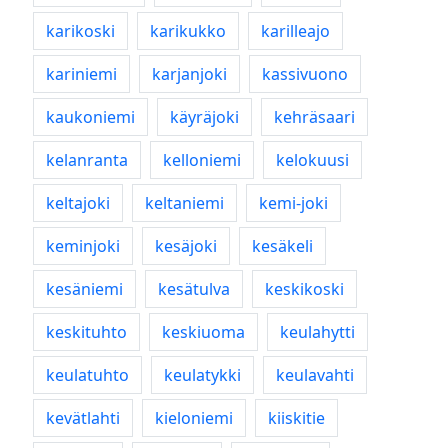
karikoski
karikukko
karilleajo
kariniemi
karjanjoki
kassivuono
kaukoniemi
käyräjoki
kehräsaari
kelanranta
kelloniemi
kelokuusi
keltajoki
keltaniemi
kemi-joki
keminjoki
kesäjoki
kesäkeli
kesäniemi
kesätulva
keskikoski
keskituhto
keskiuoma
keulahytti
keulatuhto
keulatykki
keulavahti
kevätlahti
kieloniemi
kiiskitie