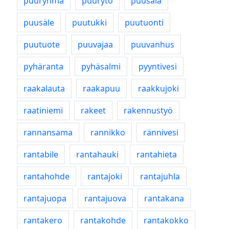
puuryhmä
puurytö
puusälä
puusäle
puutukki
puutuonti
puutuote
puuvajaa
puuvanhus
pyhäranta
pyhäsalmi
pyyntivesi
raakalauta
raakapuu
raakkujoki
raatiniemi
rakeet
rakennustyö
rannansama
rannikko
rännivesi
rantabile
rantahauki
rantahieta
rantahohde
rantajoki
rantajuhla
rantajuopa
rantajuova
rantakana
rantakero
rantakohde
rantakokko