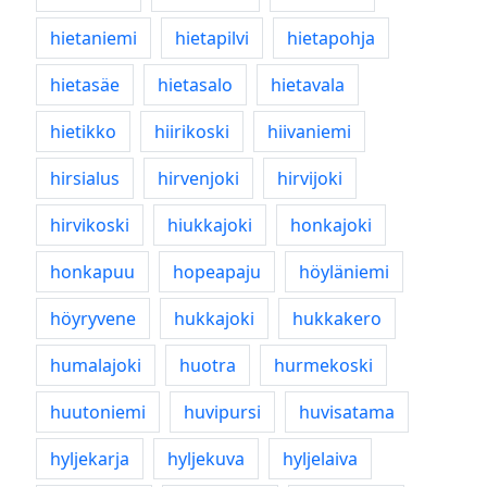
hietaniemi
hietapilvi
hietapohja
hietasäe
hietasalo
hietavala
hietikko
hiirikoski
hiivaniemi
hirsialus
hirvenjoki
hirvijoki
hirvikoski
hiukkajoki
honkajoki
honkapuu
hopeapaju
höyläniemi
höyryvene
hukkajoki
hukkakero
humalajoki
huotra
hurmekoski
huutoniemi
huvipursi
huvisatama
hyljekarja
hyljekuva
hyljelaiva