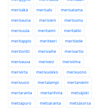
merisäkä
merisalo
merisatama
merisauna
merisieni
merisumu
merisuula
meritaimi
meritakki
meritappio
meriteeri
meritiede
meritontti
merivaihe
merivartio
merivauva
merivesi
meriviima
merivirta
merivuokko
merivuono
merivuosi
mertalampi
mertaniemi
mertaranta
mertarihma
metsäjoki
metsäpuro
metsäranta
metsäsorsa