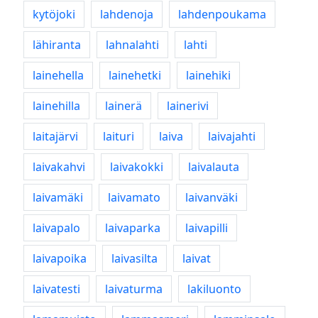
kytöjoki
lahdenoja
lahdenpoukama
lähiranta
lahnalahti
lahti
lainehella
lainehetki
lainehiki
lainehilla
lainerä
lainerivi
laitajärvi
laituri
laiva
laivajahti
laivakahvi
laivakokki
laivalauta
laivamäki
laivamato
laivanväki
laivapalo
laivaparka
laivapilli
laivapoika
laivasilta
laivat
laivatesti
laivaturma
lakiluonto