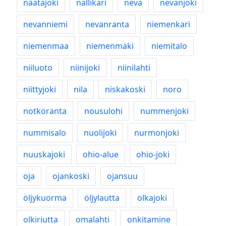
näätäjoki
nallikari
neva
nevanjoki
nevanniemi
nevanranta
niemenkari
niemenmaa
niemenmäki
niemitalo
niiluoto
niinijoki
niinilahti
niittyjoki
nila
niskakoski
noro
notkoranta
nousulohi
nummenjoki
nummisalo
nuolijoki
nurmonjoki
nuuskajoki
ohio-alue
ohio-joki
oja
ojankoski
ojansuu
öljykuorma
öljylautta
olkajoki
olkiriutta
omalahti
onkitamine