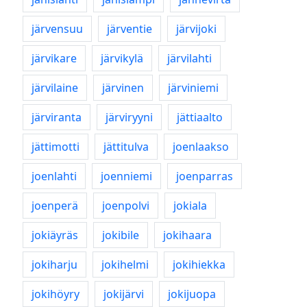
järvensuu
järventie
järvijoki
järvikare
järvikylä
järvilahti
järvilaine
järvinen
järviniemi
järviranta
järviryyni
jättiaalto
jättimotti
jättitulva
joenlaakso
joenlahti
joenniemi
joenparras
joenperä
joenpolvi
jokiala
jokiäyräs
jokibile
jokihaara
jokiharju
jokihelmi
jokihiekka
jokihöyry
jokijärvi
jokijuopa