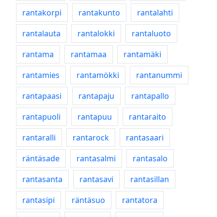
rantakorpi
rantakunto
rantalahti
rantalauta
rantalokki
rantaluoto
rantama
rantamaa
rantamäki
rantamies
rantamökki
rantanummi
rantapaasi
rantapaju
rantapallo
rantapuoli
rantapuu
rantaraito
rantaralli
rantarock
rantasaari
räntäsade
rantasalmi
rantasalo
rantasanta
rantasavi
rantasillan
rantasipi
räntäsuo
rantatora