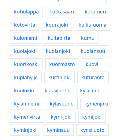
kotiulappa
kotkasaari
kotomeri
kotovirta
kourajoki
kulku-uoma
kuloniemi
kultapirta
kumu
kuolajoki
kuolanjoki
kuolansuu
kuorikoski
kuormasto
kuovi
kuplahylje
kurtinjoki
kuturanta
kuulukki
kuusiluoto
kylälahti
kylänniemi
kylävuono
kymenjoki
kymenvirta
kymi-joki
kymijoki
kyminjoki
kyminsuu
kynsiluoto