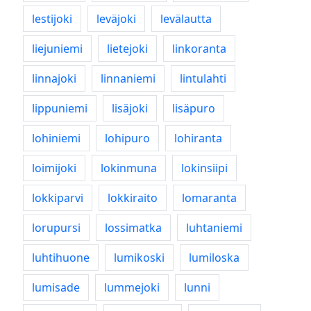
lestijoki
leväjoki
levälautta
liejuniemi
lietejoki
linkoranta
linnajoki
linnaniemi
lintulahti
lippuniemi
lisäjoki
lisäpuro
lohiniemi
lohipuro
lohiranta
loimijoki
lokinmuna
lokinsiipi
lokkiparvi
lokkiraito
lomaranta
lorupursi
lossimatka
luhtaniemi
luhtihuone
lumikoski
lumiloska
lumisade
lummejoki
lunni