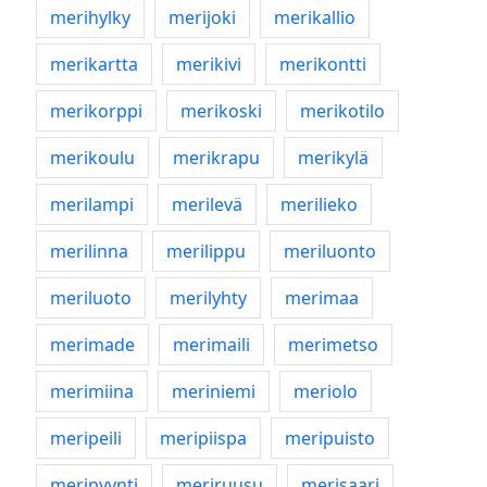
merihylky
merijoki
merikallio
merikartta
merikivi
merikontti
merikorppi
merikoski
merikotilo
merikoulu
merikrapu
merikylä
merilampi
merilevä
merilieko
merilinna
merilippu
meriluonto
meriluoto
merilyhty
merimaa
merimade
merimaili
merimetso
merimiina
meriniemi
meriolo
meripeili
meripiispa
meripuisto
meripyynti
meriruusu
merisaari