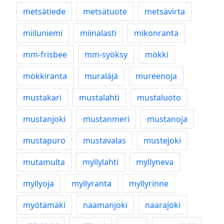
metsätiede
metsätuote
metsävirta
miiluniemi
miinalasti
mikonranta
mm-frisbee
mm-syöksy
mökki
mökkiranta
muraläjä
mureenoja
mustakari
mustalahti
mustaluoto
mustanjoki
mustanmeri
mustanoja
mustapuro
mustavalas
mustejoki
mutamulta
myllylahti
myllyneva
myllyoja
myllyranta
myllyrinne
myötämäki
naamanjoki
naarajoki