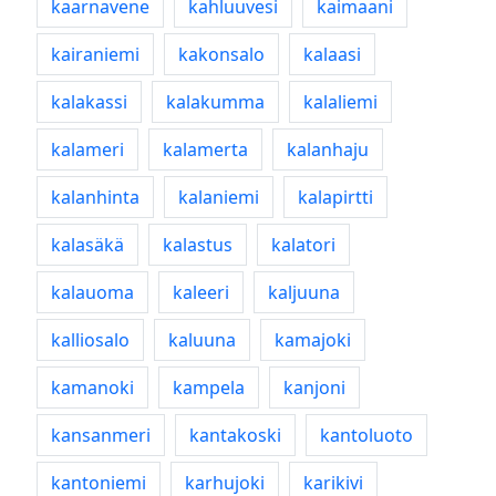
kaarnavene
kahluuvesi
kaimaani
kairaniemi
kakonsalo
kalaasi
kalakassi
kalakumma
kalaliemi
kalameri
kalamerta
kalanhaju
kalanhinta
kalaniemi
kalapirtti
kalasäkä
kalastus
kalatori
kalauoma
kaleeri
kaljuuna
kalliosalo
kaluuna
kamajoki
kamanoki
kampela
kanjoni
kansanmeri
kantakoski
kantoluoto
kantoniemi
karhujoki
karikivi