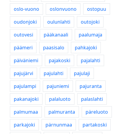
oslo-vuono
oslonvuono
ostopuu
oudonjoki
oulunlahti
outojoki
outovesi
pääkanaali
paalumaja
päämeri
paasisalo
pahkajoki
päiväniemi
pajakoski
pajalahti
pajujärvi
pajulahti
pajulaji
pajulampi
pajuniemi
pajuranta
pakanajoki
palaluoto
palaslahti
palmumaa
palmuranta
päreluoto
parkajoki
pärnunmaa
partakoski