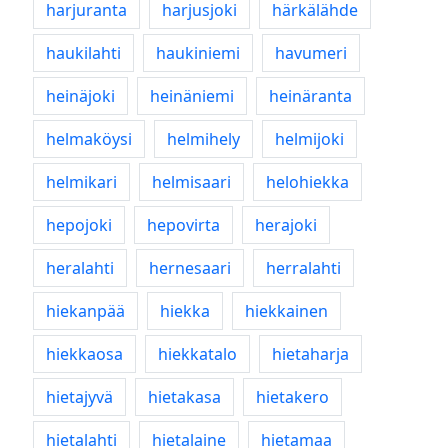
harjuranta
harjusjoki
härkälähde
haukilahti
haukiniemi
havumeri
heinäjoki
heinäniemi
heinäranta
helmaköysi
helmihely
helmijoki
helmikari
helmisaari
helohiekka
hepojoki
hepovirta
herajoki
heralahti
hernesaari
herralahti
hiekanpää
hiekka
hiekkainen
hiekkaosa
hiekkatalo
hietaharja
hietajyvä
hietakasa
hietakero
hietalahti
hietalaine
hietamaa