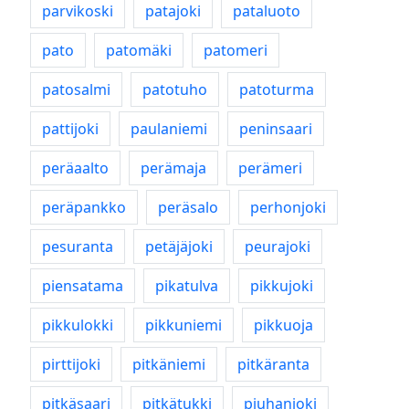
parvikoski
patajoki
pataluoto
pato
patomäki
patomeri
patosalmi
patotuho
patoturma
pattijoki
paulaniemi
peninsaari
peräaalto
perämaja
perämeri
peräpankko
peräsalo
perhonjoki
pesuranta
petäjäjoki
peurajoki
piensatama
pikatulva
pikkujoki
pikkulokki
pikkuniemi
pikkuoja
pirttijoki
pitkäniemi
pitkäranta
pitkäsaari
pitkätukki
piuhanjoki