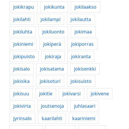
jokikrapu
jokikunta
jokilaakso
jokilahti
jokilampi
jokilautta
jokiluhta
jokiluonto
jokimaa
jokiniemi
jokiperä
jokiporras
jokipuisto
jokiraja
jokiranta
jokisalo
jokisatama
jokisenkki
jokisika
jokisoturi
jokisuisto
jokisuu
jokitie
jokivarsi
jokivene
jokivirta
joutsenoja
juhlasaari
jyrinsalo
kaarilahti
kaariniemi