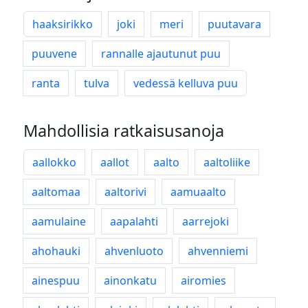
haaksirikko
joki
meri
puutavara
puuvene
rannalle ajautunut puu
ranta
tulva
vedessä kelluva puu
Mahdollisia ratkaisusanoja
aallokko
aallot
aalto
aaltoliike
aaltomaa
aaltorivi
aamuaalto
aamulaine
aapalahti
aarrejoki
ahohauki
ahvenluoto
ahvenniemi
ainespuu
ainonkatu
airomies