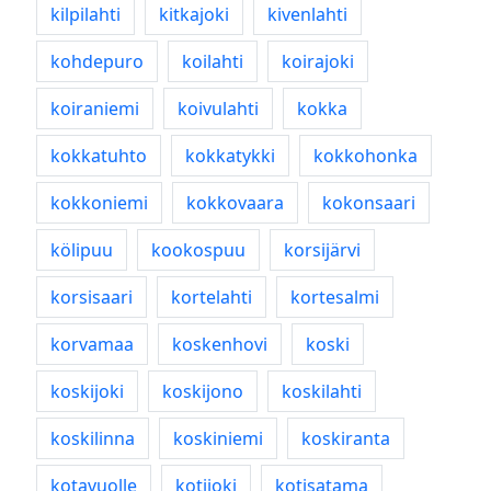
kilpilahti
kitkajoki
kivenlahti
kohdepuro
koilahti
koirajoki
koiraniemi
koivulahti
kokka
kokkatuhto
kokkatykki
kokkohonka
kokkoniemi
kokkovaara
kokonsaari
kölipuu
kookospuu
korsijärvi
korsisaari
kortelahti
kortesalmi
korvamaa
koskenhovi
koski
koskijoki
koskijono
koskilahti
koskilinna
koskiniemi
koskiranta
kotavuolle
kotijoki
kotisatama