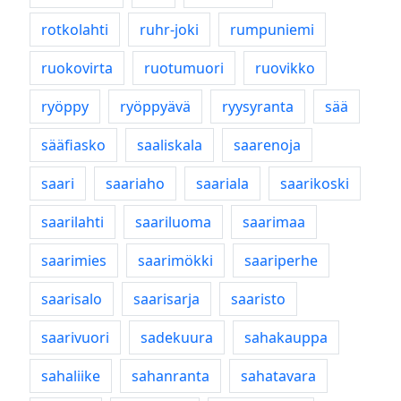
rotkolahti
ruhr-joki
rumpuniemi
ruokovirta
ruotumuori
ruovikko
ryöppy
ryöppyävä
ryysyranta
sää
sääfiasko
saaliskala
saarenoja
saari
saariaho
saariala
saarikoski
saarilahti
saariluoma
saarimaa
saarimies
saarimökki
saariperhe
saarisalo
saarisarja
saaristo
saarivuori
sadekuura
sahakauppa
sahaliike
sahanranta
sahatavara