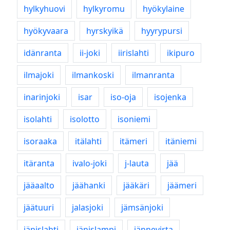
hylkyhuovi
hylkyromu
hyökylaine
hyökyvaara
hyrskyikä
hyyrypursi
idänranta
ii-joki
iirislahti
ikipuro
ilmajoki
ilmankoski
ilmanranta
inarinjoki
isar
iso-oja
isojenka
isolahti
isolotto
isoniemi
isoraaka
itälahti
itämeri
itäniemi
itäranta
ivalo-joki
j-lauta
jää
jääaalto
jäähanki
jääkäri
jäämeri
jäätuuri
jalasjoki
jämsänjoki
jänislahti
jänislampi
jännevirta