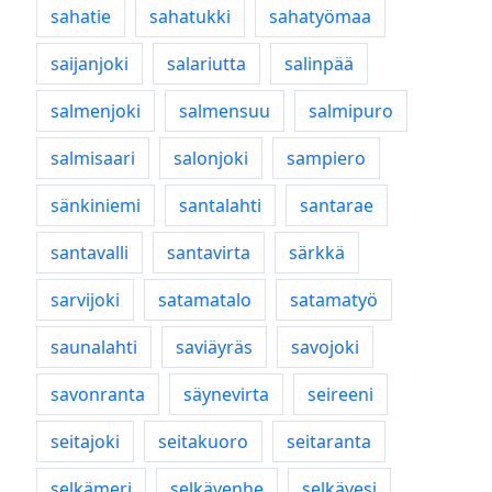
sahatie
sahatukki
sahatyömaa
saijanjoki
salariutta
salinpää
salmenjoki
salmensuu
salmipuro
salmisaari
salonjoki
sampiero
sänkiniemi
santalahti
santarae
santavalli
santavirta
särkkä
sarvijoki
satamatalo
satamatyö
saunalahti
saviäyräs
savojoki
savonranta
säynevirta
seireeni
seitajoki
seitakuoro
seitaranta
selkämeri
selkävenhe
selkävesi