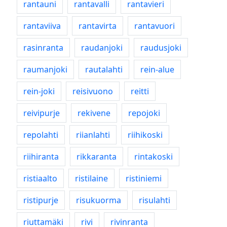
rantauni
rantavalli
rantavieri
rantaviiva
rantavirta
rantavuori
rasinranta
raudanjoki
raudusjoki
raumanjoki
rautalahti
rein-alue
rein-joki
reisivuono
reitti
reivipurje
rekivene
repojoki
repolahti
riianlahti
riihikoski
riihiranta
rikkaranta
rintakoski
ristiaalto
ristilaine
ristiniemi
ristipurje
risukuorma
risulahti
riuttamäki
rivi
rivinranta