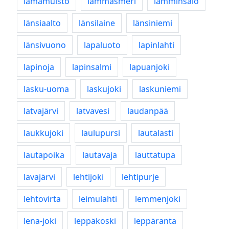
lamamuisto
lammasmeri
lamminsalo
länsiaalto
länsilaine
länsiniemi
länsivuono
lapaluoto
lapinlahti
lapinoja
lapinsalmi
lapuanjoki
lasku-uoma
laskujoki
laskuniemi
latvajärvi
latvavesi
laudanpää
laukkujoki
laulupursi
lautalasti
lautapoika
lautavaja
lauttatupa
lavajärvi
lehtijoki
lehtipurje
lehtovirta
leimulahti
lemmenjoki
lena-joki
leppäkoski
leppäranta