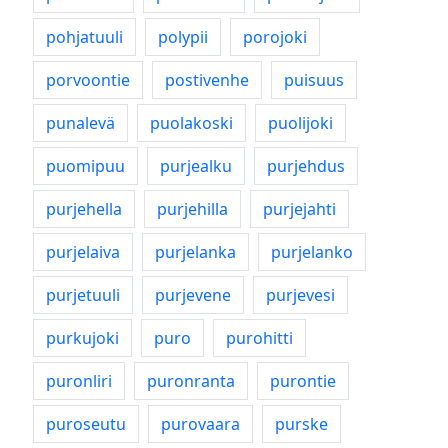
pohjatuuli
polypii
porojoki
porvoontie
postivenhe
puisuus
punalevä
puolakoski
puolijoki
puomipuu
purjealku
purjehdus
purjehella
purjehilla
purjejahti
purjelaiva
purjelanka
purjelanko
purjetuuli
purjevene
purjevesi
purkujoki
puro
purohitti
puronliri
puronranta
purontie
puroseutu
purovaara
purske