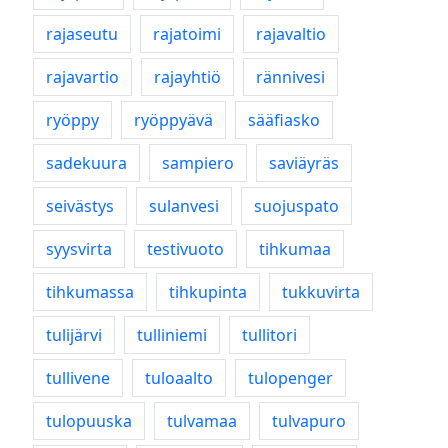
rajaseutu
rajatoimi
rajavaltio
rajavartio
rajayhtiö
rännivesi
ryöppy
ryöppyävä
sääfiasko
sadekuura
sampiero
saviäyräs
seivästys
sulanvesi
suojuspato
syysvirta
testivuoto
tihkumaa
tihkumassa
tihkupinta
tukkuvirta
tulijärvi
tulliniemi
tullitori
tullivene
tuloaalto
tulopenger
tulopuuska
tulvamaa
tulvapuro