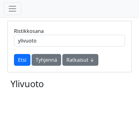
Ristikkosana
Tyhjennä
Ratkaisut ↓
Ylivuoto