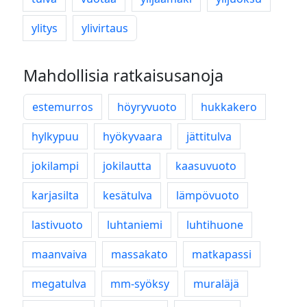
ylitys
ylivirtaus
Mahdollisia ratkaisusanoja
estemurros
höyryvuoto
hukkakero
hylkypuu
hyökyvaara
jättitulva
jokilampi
jokilautta
kaasuvuoto
karjasilta
kesätulva
lämpövuoto
lastivuoto
luhtaniemi
luhtihuone
maanvaiva
massakato
matkapassi
megatulva
mm-syöksy
muraläjä