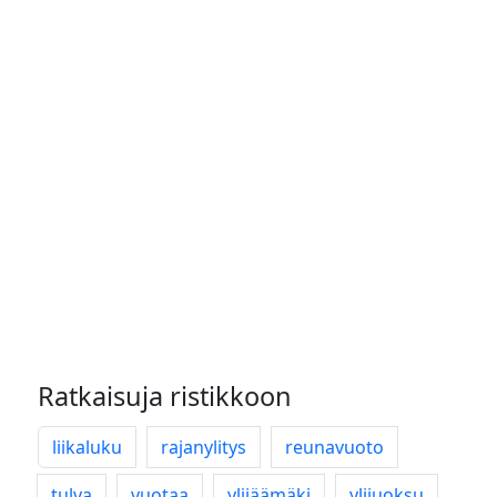
Ratkaisuja ristikkoon
liikaluku
rajanylitys
reunavuoto
tulva
vuotaa
ylijäämäki
ylijuoksu