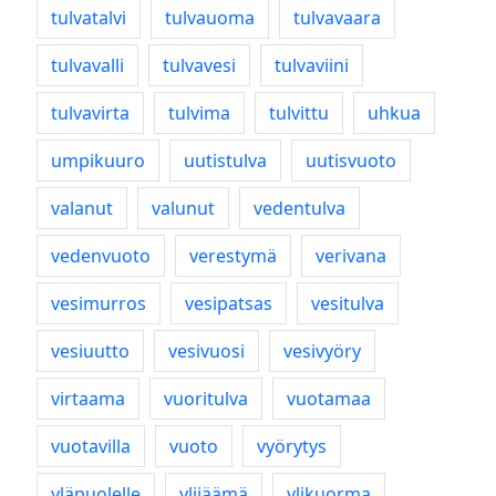
tulvatalvi
tulvauoma
tulvavaara
tulvavalli
tulvavesi
tulvaviini
tulvavirta
tulvima
tulvittu
uhkua
umpikuuro
uutistulva
uutisvuoto
valanut
valunut
vedentulva
vedenvuoto
verestymä
verivana
vesimurros
vesipatsas
vesitulva
vesiuutto
vesivuosi
vesivyöry
virtaama
vuoritulva
vuotamaa
vuotavilla
vuoto
vyörytys
yläpuolelle
ylijäämä
ylikuorma