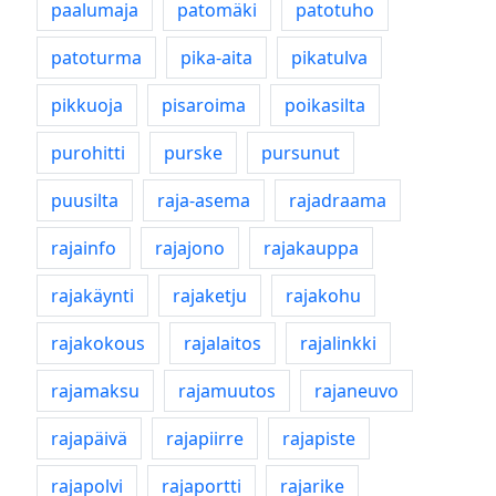
paalumaja
patomäki
patotuho
patoturma
pika-aita
pikatulva
pikkuoja
pisaroima
poikasilta
purohitti
purske
pursunut
puusilta
raja-asema
rajadraama
rajainfo
rajajono
rajakauppa
rajakäynti
rajaketju
rajakohu
rajakokous
rajalaitos
rajalinkki
rajamaksu
rajamuutos
rajaneuvo
rajapäivä
rajapiirre
rajapiste
rajapolvi
rajaportti
rajarike