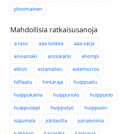
ylivoimainen
Mahdollisia ratkaisusanoja
a-taso
aaa-luokka
aaa-sarja
ainoanlaki
ansiokärki
ehompi
elitisti
estämätön
estemurros
hifilaatu
hintaraja
huippuetu
huippukama
huippunolo
huippuolo
huippuoppi
huipputyö
huippuviri
isäjumala
jokilautta
jumalvoima
kaikkivoi
karjasilta
kärkiasia