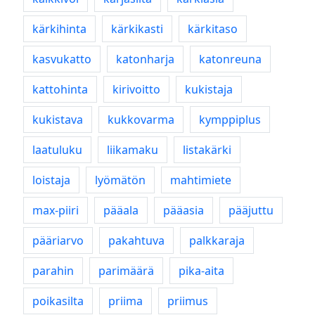
kärkihinta
kärkikasti
kärkitaso
kasvukatto
katonharja
katonreuna
kattohinta
kirivoitto
kukistaja
kukistava
kukkovarma
kymppiplus
laatuluku
liikamaku
listakärki
loistaja
lyömätön
mahtimiete
max-piiri
pääala
pääasia
pääjuttu
pääriarvo
pakahtuva
palkkaraja
parahin
parimäärä
pika-aita
poikasilta
priima
priimus