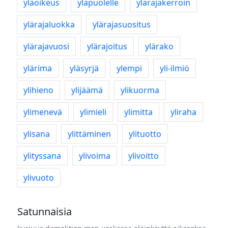
yläoikeus
yläpuolelle
ylärajakerroin
ylärajaluokka
ylärajasuositus
ylärajavuosi
ylärajoitus
ylärako
ylärima
yläsyrjä
ylempi
yli-ilmiö
ylihieno
ylijäämä
ylikuorma
ylimenevä
ylimieli
ylimitta
yliraha
ylisana
ylittäminen
ylituotto
ylityssana
ylivoima
ylivoitto
ylivuoto
Satunnaisia