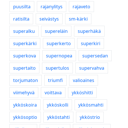
puusilta
rajanylitys
rajaveto
ratisilta
seivästys
sm-kärki
superalku
supereläin
superhäkä
superkärki
superkerto
superkiri
superkova
supernopea
supersedan
supertaito
supertulos
supervahva
torjumaton
triumfi
valioaines
viimehyvä
voittava
ykköshitti
ykköskoira
ykköskolli
ykkösmahti
ykkösoptio
ykköstahti
ykköstrio