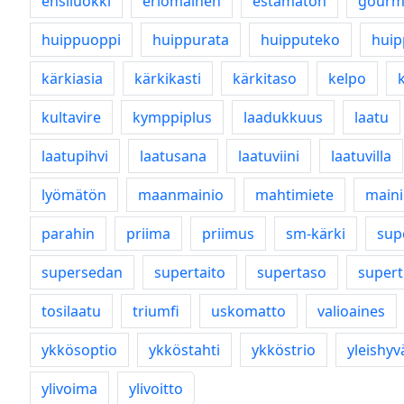
ensiluokki
eriomainen
estämätön
gourm
huippuoppi
huippurata
huipputeko
huip
kärkiasia
kärkikasti
kärkitaso
kelpo
kultavire
kymppiplus
laadukkuus
laatu
laatupihvi
laatusana
laatuviini
laatuvilla
lyömätön
maanmainio
mahtimiete
main
parahin
priima
priimus
sm-kärki
sup
supersedan
supertaito
supertaso
supert
tosilaatu
triumfi
uskomatto
valioaines
ykkösoptio
ykköstahti
ykköstrio
yleishyv
ylivoima
ylivoitto