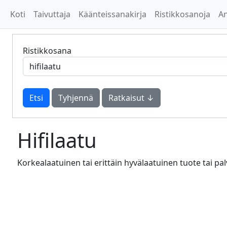
Koti
Taivuttaja
Käänteissanakirja
Ristikkosanoja
A
Ristikkosana
Tyhjennä
Ratkaisut ↓
Hifilaatu
Korkealaatuinen tai erittäin hyvälaatuinen tuote tai pa