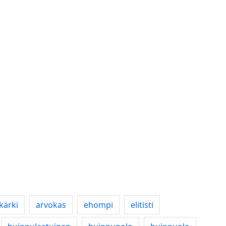
kärki
arvokas
ehompi
elitisti