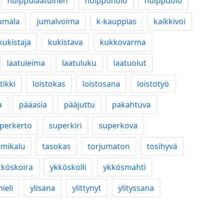
huippulaatuinen
huippunolo
huippuolo
jumala
jumalvoima
k-kauppias
kaikkivoi
kukistaja
kukistava
kukkovarma
laatuleima
laatuluku
laatuolut
tikki
loistokas
loistosana
loistotyö
a
pääasia
pääjuttu
pakahtuva
perkerto
superkiri
superkova
mikalu
tasokas
torjumaton
tosihyvä
kköskoira
ykköskolli
ykkösmahti
mieli
ylisana
ylittynyt
ylityssana