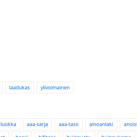
laadukas
ylivoimainen
-luokka
aaa-sarja
aaa-taso
ainoanlaki
ansio