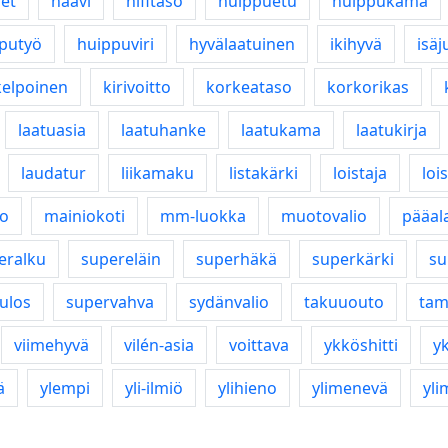
et
haavi
hifitaso
huippuetu
huippukama
putyö
huippuviri
hyvälaatuinen
ikihyvä
isä
kelpoinen
kirivoitto
korkeataso
korkorikas
laatuasia
laatuhanke
laatukama
laatukirja
laudatur
liikamaku
listakärki
loistaja
lois
io
mainiokoti
mm-luokka
muotovalio
pääal
eralku
supereläin
superhäkä
superkärki
su
ulos
supervahva
sydänvalio
takuuouto
tam
viimehyvä
vilén-asia
voittava
ykköshitti
y
ä
ylempi
yli-ilmiö
ylihieno
ylimenevä
yli