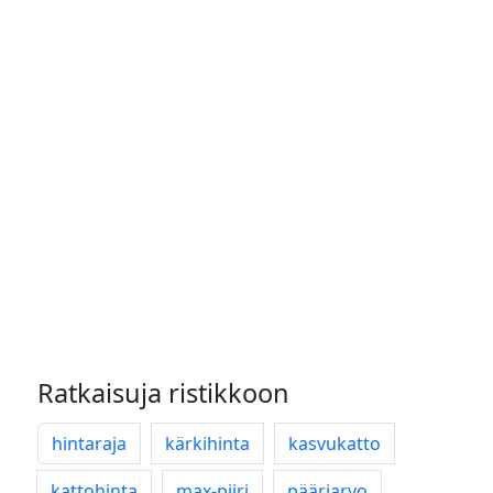
Ratkaisuja ristikkoon
hintaraja
kärkihinta
kasvukatto
kattohinta
max-piiri
pääriarvo