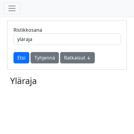
Ristikkosana
Tyhjennä
Ratkaisut ↓
Yläraja