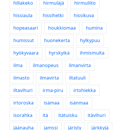
hillakeko
hirmuläjä
hirmuliito
hissiaula
hissihetki
hissikuva
hopeasaari
houkkiomaa
humina
humissut
huonekerta
hylkypuu
hyökyvaara
hyrskyikä
ihmismulta
ilma
ilmanopeus
ilmanvirta
ilmasto
ilmavirta
iltatuuli
iltavihuri
irma-piru
irtohiekka
irtoroska
isämaa
isänmaa
isorahka
itä
itätuisku
itävihuri
jäänauha
jamssi
järisty
järkkyjä