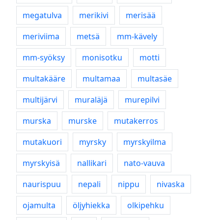
megatulva
merikivi
merisää
meriviima
metsä
mm-kävely
mm-syöksy
monisotku
motti
multakääre
multamaa
multasäe
multijärvi
muraläjä
murepilvi
murska
murske
mutakerros
mutakuori
myrsky
myrskyilma
myrskyisä
nallikari
nato-vauva
naurispuu
nepali
nippu
nivaska
ojamulta
öljyhiekka
olkipehku