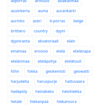
aliporras
arosuus
asiakasmaa
asuinkerta
auma
aurankärki
aurinko
azeri
b-porras
beige
brittiero
country
dyyni
dyyniranta
ekvatoriaali
eläin
emämaa
eroosio
etelä
etelänapa
etelänmaa
eteläpohja
etelätuuli
föhn
fokka
geokemisti
geowatti
harjudelta
haruspurje
hattuvaara
hedepöly
heinäkeko
helohiekka
hetale
hiekanpää
hiekansora