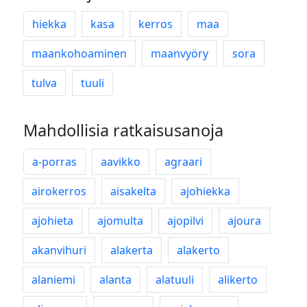
hiekka
kasa
kerros
maa
maankohoaminen
maanvyöry
sora
tulva
tuuli
Mahdollisia ratkaisusanoja
a-porras
aavikko
agraari
airokerros
aisakelta
ajohiekka
ajohieta
ajomulta
ajopilvi
ajoura
akanvihuri
alakerta
alakerto
alaniemi
alanta
alatuuli
alikerto