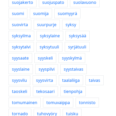
suojakerto
suojuspato
suolavuono
suomi
suomija
suomyyrä
suovirta
suurpurje
syksy
syksyilma
syksylaine
syksysää
syksytalvi
syksytuuli
syrjätuuli
syysaate
syyskeli
syyskylmä
syyslaine
syyspilvi
syystaivas
syysvilu
syysvirta
taalaliiga
taivas
taoskeli
tekosaari
tienpohja
tomumainen
tomuvaippa
tonnisto
tornado
tuhovyöry
tuisku