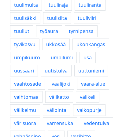
tuulimulta
tuuliraja
tuuliranta
tuulisäkki
tuulisilta
tuuliviiri
tuullut
työaura
tyrnipensa
tyvikasvu
ukkosää
ukonkangas
umpikuuro
umpilumi
usa
uussaari
uutistulva
uuttuniemi
vaahtosade
vaalijoki
vaara-alue
vaihtomaa
välikatto
välikeli
välikelmu
välipinta
valkopurje
värisuora
varrensuka
vedentulva
vehnäspino
vesi
vesihitto