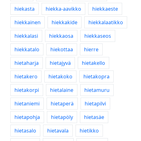
hiekasta
hiekka-aavikko
hiekkaeste
hiekkainen
hiekkakide
hiekkalaatikko
hiekkalasi
hiekkaosa
hiekkaseos
hiekkatalo
hiekottaa
hierre
hietaharja
hietajyvä
hietakello
hietakero
hietakoko
hietakopra
hietakorpi
hietalaine
hietamuru
hietaniemi
hietaperä
hietapilvi
hietapohja
hietapöly
hietasäe
hietasalo
hietavala
hietikko