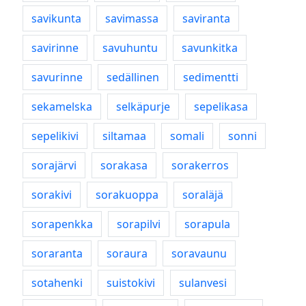
savikunta
savimassa
saviranta
savirinne
savuhuntu
savunkitka
savurinne
sedällinen
sedimentti
sekamelska
selkäpurje
sepelikasa
sepelikivi
siltamaa
somali
sonni
sorajärvi
sorakasa
sorakerros
sorakivi
sorakuoppa
soraläjä
sorapenkka
sorapilvi
sorapula
soraranta
soraura
soravaunu
sotahenki
suistokivi
sulanvesi