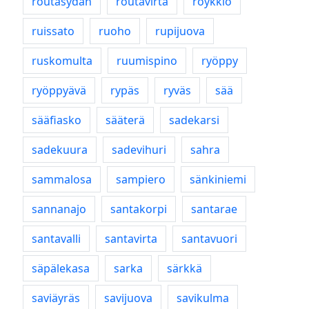
routasydän
routavirta
röykkiö
ruissato
ruoho
rupijuova
ruskomulta
ruumispino
ryöppy
ryöppyävä
rypäs
ryväs
sää
sääfiasko
sääterä
sadekarsi
sadekuura
sadevihuri
sahra
sammalosa
sampiero
sänkiniemi
sannanajo
santakorpi
santarae
santavalli
santavirta
santavuori
säpälekasa
sarka
särkkä
saviäyräs
savijuova
savikulma