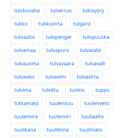
tuiskuvaha
tuiverrus
tukivyöry
tukko
tukkuvirta
tulijärvi
tuloaalto
tulopenger
tulopuuska
tulvamaa
tulvapuro
tulvatalvi
tulvauoma
tulvavaara
tulvavalli
tulvavesi
tulvaviini
tulvavirta
tulvima
tulvittu
tunkio
tuppo
tutkamato
tuulensuu
tuulenveto
tuulenvire
tuulenviri
tuuliaalto
tuulikana
tuulilinna
tuulimato