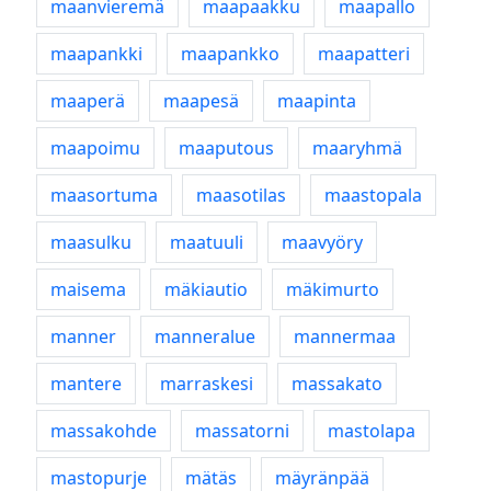
maanvieremä
maapaakku
maapallo
maapankki
maapankko
maapatteri
maaperä
maapesä
maapinta
maapoimu
maaputous
maaryhmä
maasortuma
maasotilas
maastopala
maasulku
maatuuli
maavyöry
maisema
mäkiautio
mäkimurto
manner
manneralue
mannermaa
mantere
marraskesi
massakato
massakohde
massatorni
mastolapa
mastopurje
mätäs
mäyränpää