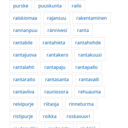
purske
puuskunta
railo
raiskiomaa
rajansuu
rakentaminen
rannanpuu
rännivesi
ranta
rantabile
rantahieta
rantahohde
rantajuova
rantakero
rantakuusi
rantalahti
rantapaju
rantapallo
rantaraito
rantasanta
rantavalli
rantaviiva
rauniosora
rehuauma
reivipurje
riitaoja
rinneturma
ristipurje
roikka
roskavuori