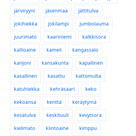
järviryyni
jäsenmaa
jättitulva
jokihiekka
jokilampi
jumbolauma
juurimato
kaariniemi
kalkkisora
kallioaine
kameli
kangassalo
kanjoni
kansakunta
kapallinen
kasallinen
kasattu
kattomulta
katuhiekka
kehräsaari
keko
kekoansa
kenttä
keräytymä
kesätulva
keskituuli
kevytsora
kielimato
kiintoaine
kimppu