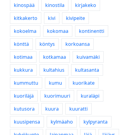
kinospää
kinostila
kirjakeko
kitkakerto
kivi
kivipeite
kokoelma
kokomaa
kontinentti
könttä
köntys
korkoansa
kotimaa
kotkamaa
kuivamäki
kukkura
kultahius
kultasanta
kummuttu
kumu
kuorikate
kuoriläjä
kuorimuuri
kuraläpi
kutusora
kuura
kuuratti
kuusipensa
kylmäaho
kylpyranta
kylvökunto
laipanmaa
läjä
läjäys