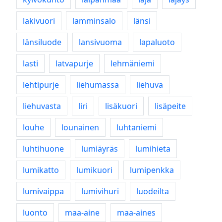
lakivuori
lamminsalo
länsi
länsiluode
lansivuoma
lapaluoto
lasti
latvapurje
lehmäniemi
lehtipurje
liehumassa
liehuva
liehuvasta
liri
lisäkuori
lisäpeite
louhe
lounainen
luhtaniemi
luhtihuone
lumiäyräs
lumihieta
lumikatto
lumikuori
lumipenkka
lumivaippa
lumivihuri
luodeilta
luonto
maa-aine
maa-aines