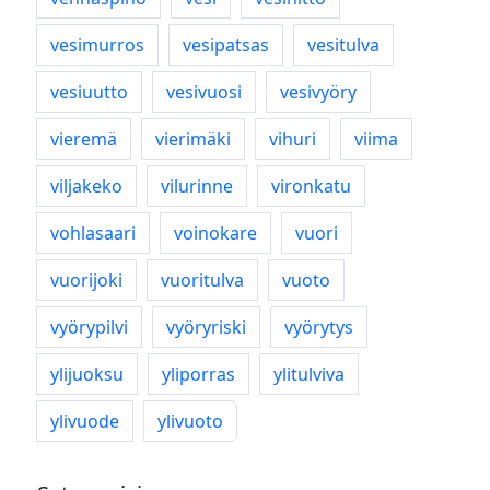
vesimurros
vesipatsas
vesitulva
vesiuutto
vesivuosi
vesivyöry
vieremä
vierimäki
vihuri
viima
viljakeko
vilurinne
vironkatu
vohlasaari
voinokare
vuori
vuorijoki
vuoritulva
vuoto
vyörypilvi
vyöryriski
vyörytys
ylijuoksu
yliporras
ylitulviva
ylivuode
ylivuoto