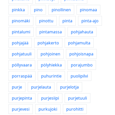
pinkka
pino
pinollinen
pinomaa
pinomäki
pinottu
pinta
pinta-ajo
pintalumi
pintamassa
pohjahauta
pohjajää
pohjakerto
pohjamulta
pohjatuuli
pohjoinen
pohjoisnapa
pöllyvaara
pölyhiekka
porajumbo
porraspää
puhurintie
puolipilvi
purje
purjelauta
purjelotja
purjepinta
purjesiipi
purjetuuli
purjevesi
purkujoki
purohitti