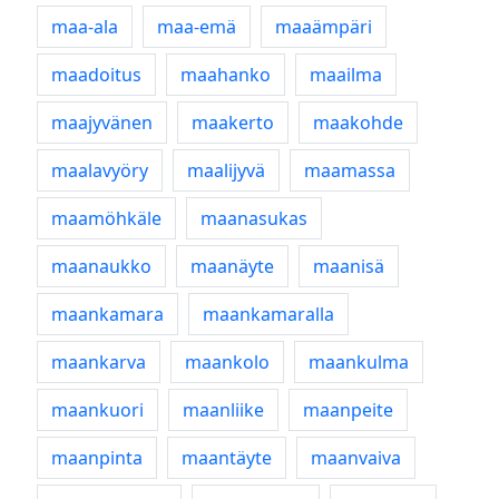
maa-ala
maa-emä
maaämpäri
maadoitus
maahanko
maailma
maajyvänen
maakerto
maakohde
maalavyöry
maalijyvä
maamassa
maamöhkäle
maanasukas
maanaukko
maanäyte
maanisä
maankamara
maankamaralla
maankarva
maankolo
maankulma
maankuori
maanliike
maanpeite
maanpinta
maantäyte
maanvaiva