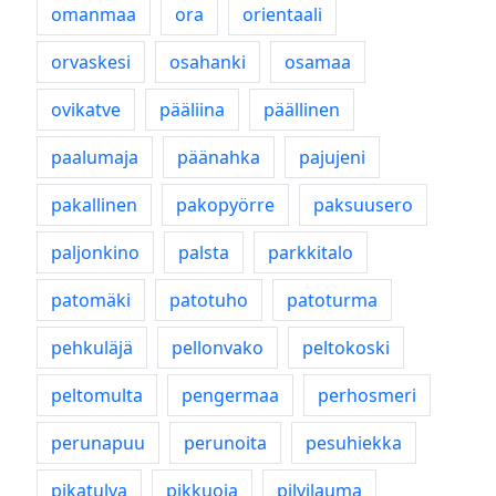
omanmaa
ora
orientaali
orvaskesi
osahanki
osamaa
ovikatve
pääliina
päällinen
paalumaja
päänahka
pajujeni
pakallinen
pakopyörre
paksuusero
paljonkino
palsta
parkkitalo
patomäki
patotuho
patoturma
pehkuläjä
pellonvako
peltokoski
peltomulta
pengermaa
perhosmeri
perunapuu
perunoita
pesuhiekka
pikatulva
pikkuoja
pilvilauma