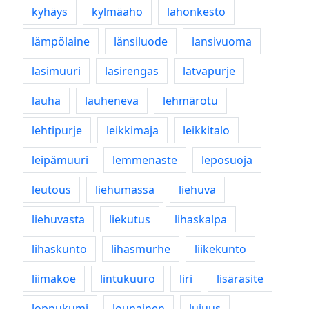
kyhäys
kylmäaho
lahonkesto
lämpölaine
länsiluode
lansivuoma
lasimuuri
lasirengas
latvapurje
lauha
lauheneva
lehmärotu
lehtipurje
leikkimaja
leikkitalo
leipämuuri
lemmenaste
leposuoja
leutous
liehumassa
liehuva
liehuvasta
liekutus
lihaskalpa
lihaskunto
lihasmurhe
liikekunto
liimakoe
lintukuuro
liri
lisärasite
loppukumi
lounainen
lujuus