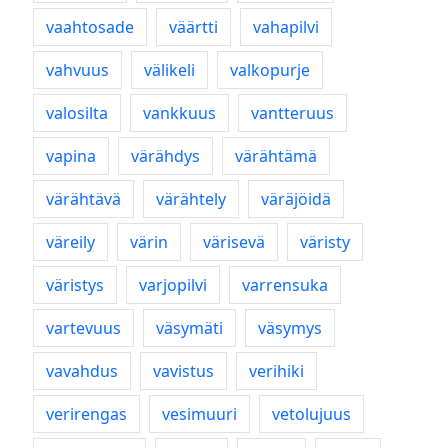
vaahtosade
väärtti
vahapilvi
vahvuus
välikeli
valkopurje
valosilta
vankkuus
vantteruus
vapina
värähdys
värähtämä
värähtävä
värähtely
väräjöidä
väreily
värin
värisevä
väristy
väristys
varjopilvi
varrensuka
vartevuus
väsymäti
väsymys
vavahdus
vavistus
verihiki
verirengas
vesimuuri
vetolujuus