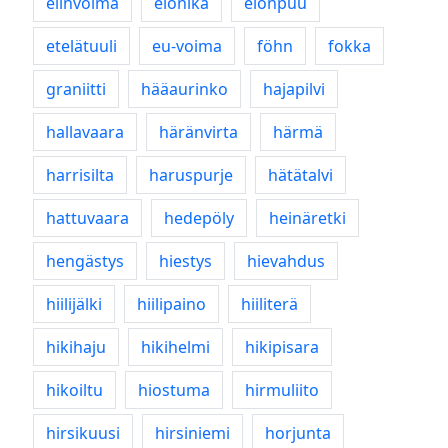
elinvoima
elonikä
elonpuu
etelätuuli
eu-voima
föhn
fokka
graniitti
hääaurinko
hajapilvi
hallavaara
häränvirta
härmä
harrisilta
haruspurje
hätätalvi
hattuvaara
hedepöly
heinäretki
hengästys
hiestys
hievahdus
hiilijälki
hiilipaino
hiiliterä
hikihaju
hikihelmi
hikipisara
hikoiltu
hiostuma
hirmuliito
hirsikuusi
hirsiniemi
horjunta