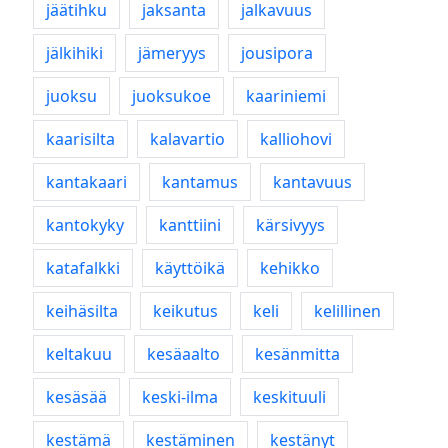
jäätihku
jaksanta
jalkavuus
jälkihiki
jämeryys
jousipora
juoksu
juoksukoe
kaariniemi
kaarisilta
kalavartio
kalliohovi
kantakaari
kantamus
kantavuus
kantokyky
kanttiini
kärsivyys
katafalkki
käyttöikä
kehikko
keihäsilta
keikutus
keli
kelillinen
keltakuu
kesäaalto
kesänmitta
kesäsää
keski-ilma
keskituuli
kestämä
kestäminen
kestänyt