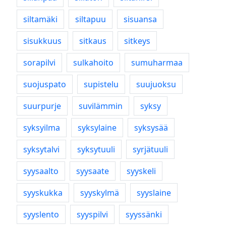
siltamäki
siltapuu
sisuansa
sisukkuus
sitkaus
sitkeys
sorapilvi
sulkahoito
sumuharmaa
suojuspato
supistelu
suujuoksu
suurpurje
suvilämmin
syksy
syksyilma
syksylaine
syksysää
syksytalvi
syksytuuli
syrjätuuli
syysaalto
syysaate
syyskeli
syyskukka
syyskylmä
syyslaine
syyslento
syyspilvi
syyssänki