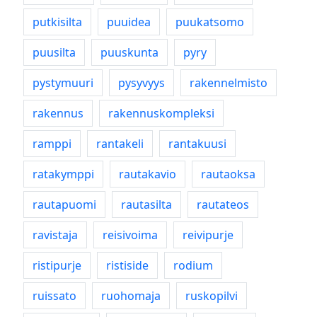
putkisilta
puuidea
puukatsomo
puusilta
puuskunta
pyry
pystymuuri
pysyvyys
rakennelmisto
rakennus
rakennuskompleksi
ramppi
rantakeli
rantakuusi
ratakymppi
rautakavio
rautaoksa
rautapuomi
rautasilta
rautateos
ravistaja
reisivoima
reivipurje
ristipurje
ristiside
rodium
ruissato
ruohomaja
ruskopilvi