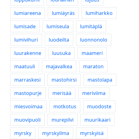
lumiareena
lumiäyräs
lumiharkko
lumisade
lumiseula
lumitäplä
lumivihuri
luodeilta
luonnonolo
luurakenne
luusuka
maameri
maatuuli
majavalkea
maraton
marraskesi
mastohirsi
mastolapa
mastopurje
merisää
meriviima
miesvoimaa
motkotus
muodoste
muovipuoli
murepilvi
muurikaari
myrsky
myrskyilma
myrskyisä