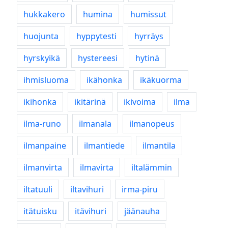
hukkakero
humina
humissut
huojunta
hyppytesti
hyrräys
hyrskyikä
hystereesi
hytinä
ihmisluoma
ikähonka
ikäkuorma
ikihonka
ikitärinä
ikivoima
ilma
ilma-runo
ilmanala
ilmanopeus
ilmanpaine
ilmantiede
ilmantila
ilmanvirta
ilmavirta
iltalämmin
iltatuuli
iltavihuri
irma-piru
itätuisku
itävihuri
jäänauha