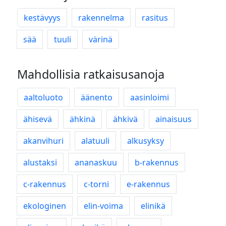
kestävyys
rakennelma
rasitus
sää
tuuli
värinä
Mahdollisia ratkaisusanoja
aaltoluoto
äänento
aasinloimi
ähisevä
ähkinä
ähkivä
ainaisuus
akanvihuri
alatuuli
alkusyksy
alustaksi
ananaskuu
b-rakennus
c-rakennus
c-torni
e-rakennus
ekologinen
elin-voima
elinikä