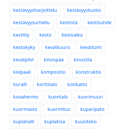
kestävyysharjoittelu
kestävyyskunto
kestävyysurheilu
kestintä
kestisuhde
kestitty
kesto
kestoaika
kestokyky
kevätkuuro
kevätlumi
kevätpilvi
kinospää
kinostila
kivipaali
kompositio
konstruktio
koralli
korttitalo
kotikatto
kovahermo
kuontalo
kuorimuuri
kuormasto
kuormitus
kuparipato
kuplahalli
kuplakisa
kuusiteko