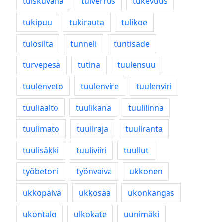
tuiskuvaha
tuiverrus
tukevuus
tukipuu
tukirauta
tulikoe
tulosilta
tunneli
tuntisade
turvepesä
tutina
tuulensuu
tuulenveto
tuulenvire
tuulenviri
tuuliaalto
tuulikana
tuulilinna
tuulimato
tuuliraja
tuuliranta
tuulisäkki
tuuliviiri
tuullut
työbetoni
työnvaiva
ukkonen
ukkopäivä
ukkosää
ukonkangas
ukontalo
ulkokate
uunimäki