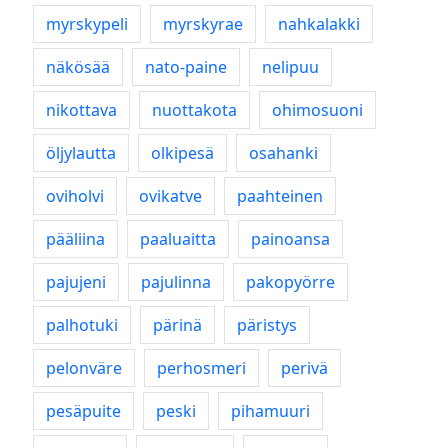
myrskypeli
myrskyrae
nahkalakki
näkösää
nato-paine
nelipuu
nikottava
nuottakota
ohimosuoni
öljylautta
olkipesä
osahanki
oviholvi
ovikatve
paahteinen
pääliina
paaluaitta
painoansa
pajujeni
pajulinna
pakopyörre
palhotuki
pärinä
päristys
pelonväre
perhosmeri
perivä
pesäpuite
peski
pihamuuri