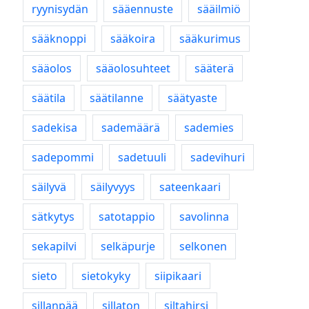
ryynisydän
sääennuste
sääilmiö
sääknoppi
sääkoira
sääkurimus
sääolos
sääolosuhteet
sääterä
säätila
säätilanne
säätyaste
sadekisa
sademäärä
sademies
sadepommi
sadetuuli
sadevihuri
säilyvä
säilyvyys
sateenkaari
sätkytys
satotappio
savolinna
sekapilvi
selkäpurje
selkonen
sieto
sietokyky
siipikaari
sillanpää
sillaton
siltahirsi