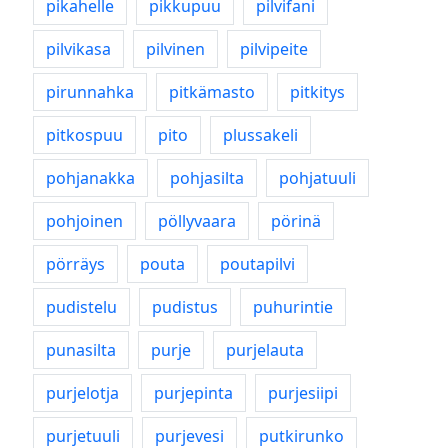
pikahelle
pikkupuu
pilvifani
pilvikasa
pilvinen
pilvipeite
pirunnahka
pitkämasto
pitkitys
pitkospuu
pito
plussakeli
pohjanakka
pohjasilta
pohjatuuli
pohjoinen
pöllyvaara
pörinä
pörräys
pouta
poutapilvi
pudistelu
pudistus
puhurintie
punasilta
purje
purjelauta
purjelotja
purjepinta
purjesiipi
purjetuuli
purjevesi
putkirunko