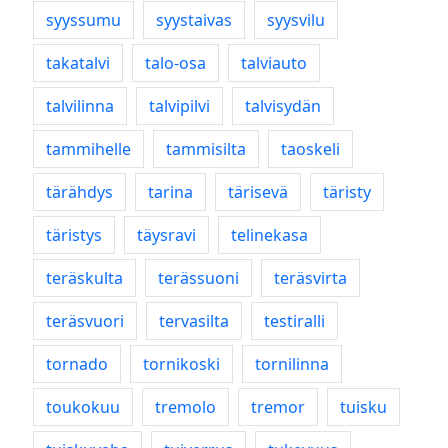
syyssumu
syystaivas
syysvilu
takatalvi
talo-osa
talviauto
talvilinna
talvipilvi
talvisydän
tammihelle
tammisilta
taoskeli
tärähdys
tarina
tärisevä
täristy
täristys
täysravi
telinekasa
teräskulta
terässuoni
teräsvirta
teräsvuori
tervasilta
testiralli
tornado
tornikoski
tornilinna
toukokuu
tremolo
tremor
tuisku