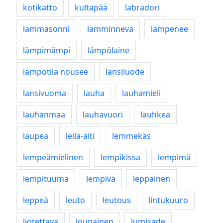
kotikatto
kultapää
labradori
lammasonni
lamminneva
lämpenee
lämpimämpi
lämpölaine
lämpötila nousee
länsiluode
lansivuoma
lauha
lauhamieli
lauhanmaa
lauhavuori
lauhkea
laupea
leila-äiti
lemmekäs
lempeämielinen
lempikissa
lempimä
lempituuma
lempivä
leppäinen
leppeä
leuto
leutous
lintukuuro
liotettava
lounainen
lumisade