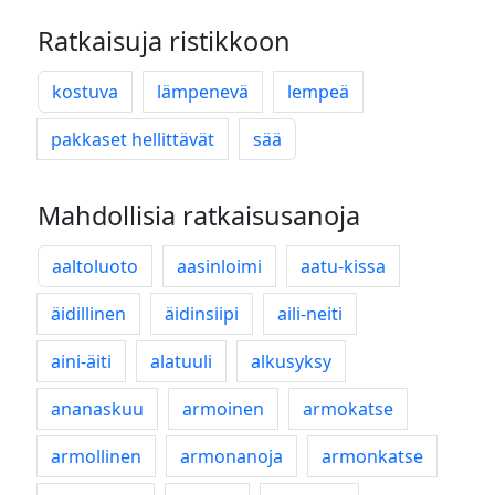
Ratkaisuja ristikkoon
kostuva
lämpenevä
lempeä
pakkaset hellittävät
sää
Mahdollisia ratkaisusanoja
aaltoluoto
aasinloimi
aatu-kissa
äidillinen
äidinsiipi
aili-neiti
aini-äiti
alatuuli
alkusyksy
ananaskuu
armoinen
armokatse
armollinen
armonanoja
armonkatse