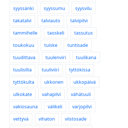
syyssänki
syyssumu
syysvilu
takatalvi
talviauto
talvipilvi
tammihelle
taoskeli
tassutus
toukokuu
tuiske
tuntisade
tuudittava
tuulenviri
tuulikana
tuulisilta
tuuliviiri
tyttökissa
tyttökulta
ukkonen
ukkopäivä
ulkokate
vahapilvi
vähätuuli
vakiosauna
välikeli
varjopilvi
vettyvä
vihaton
viistosade