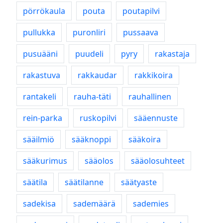
pörrökaula
pouta
poutapilvi
pullukka
puronliri
pussaava
pusuääni
puudeli
pyry
rakastaja
rakastuva
rakkaudar
rakkikoira
rantakeli
rauha-täti
rauhallinen
rein-parka
ruskopilvi
sääennuste
sääilmiö
sääknoppi
sääkoira
sääkurimus
sääolos
sääolosuhteet
säätila
säätilanne
säätyaste
sadekisa
sademäärä
sademies