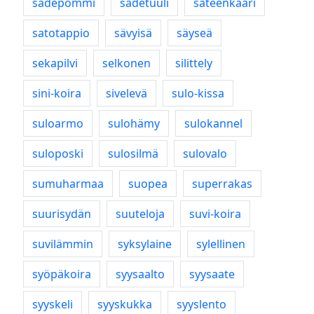
sadepommi
sadetuuli
sateenkaari
satotappio
sävyisä
säyseä
sekapilvi
selkonen
silittely
sini-koira
sivelevä
sulo-kissa
suloarmo
sulohämy
sulokannel
suloposki
sulosilmä
sulovalo
sumuharmaa
suopea
superrakas
suurisydän
suuteloja
suvi-koira
suvilämmin
syksylaine
sylellinen
syöpäkoira
syysaalto
syysaate
syyskeli
syyskukka
syyslento