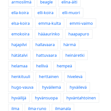
armosilmä
beagle
elina-äiti
ella-koira
elli-koira
elli-muori
elsa-koira
emma-kulta
emmi-vaimo
emokoira
hääaurinko
haapapuro
hajapilvi
hallavaara
härmä
hätätalvi
hattuvaara
heinäretki
helamaa
hellivä
hempeä
henkituuli
herttainen
hivelevä
hugo-vauva
hyväilemä
hyväilevä
hyväilijä
hyvänsuopa
hyväntahtoinen
ilma
ilma-runo
ilmanala