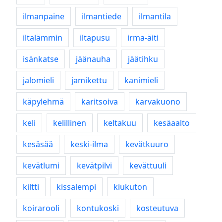
ilmanpaine
ilmantiede
ilmantila
iltalämmin
iltapusu
irma-äiti
isänkatse
jäänauha
jäätihku
jalomieli
jamikettu
kanimieli
käpylehmä
karitsoiva
karvakuono
keli
kelillinen
keltakuu
kesäaalto
kesäsää
keski-ilma
kevätkuuro
kevätlumi
kevätpilvi
kevättuuli
kiltti
kissalempi
kiukuton
koirarooli
kontukoski
kosteutuva