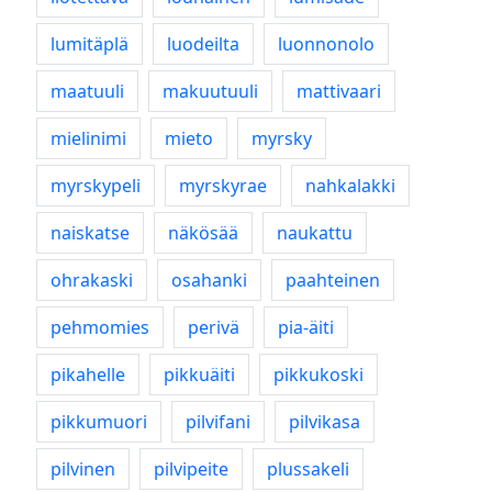
lumitäplä
luodeilta
luonnonolo
maatuuli
makuutuuli
mattivaari
mielinimi
mieto
myrsky
myrskypeli
myrskyrae
nahkalakki
naiskatse
näkösää
naukattu
ohrakaski
osahanki
paahteinen
pehmomies
perivä
pia-äiti
pikahelle
pikkuäiti
pikkukoski
pikkumuori
pilvifani
pilvikasa
pilvinen
pilvipeite
plussakeli