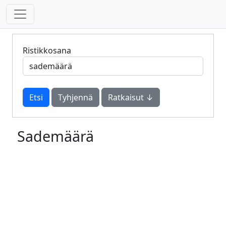
Ristikkosana
Tyhjennä
Ratkaisut ↓
Sademäärä