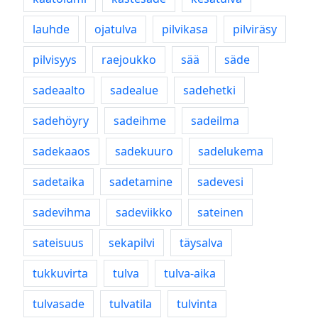
lauhde
ojatulva
pilvikasa
pilviräsy
pilvisyys
raejoukko
sää
säde
sadeaalto
sadealue
sadehetki
sadehöyry
sadeihme
sadeilma
sadekaaos
sadekuuro
sadelukema
sadetaika
sadetamine
sadevesi
sadevihma
sadeviikko
sateinen
sateisuus
sekapilvi
täysalva
tukkuvirta
tulva
tulva-aika
tulvasade
tulvatila
tulvinta