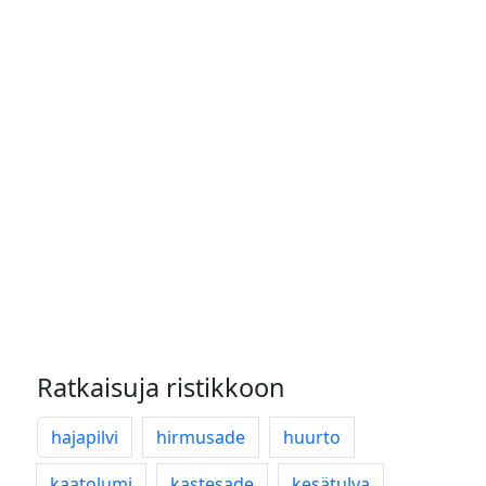
Ratkaisuja ristikkoon
hajapilvi
hirmusade
huurto
kaatolumi
kastesade
kesätulva