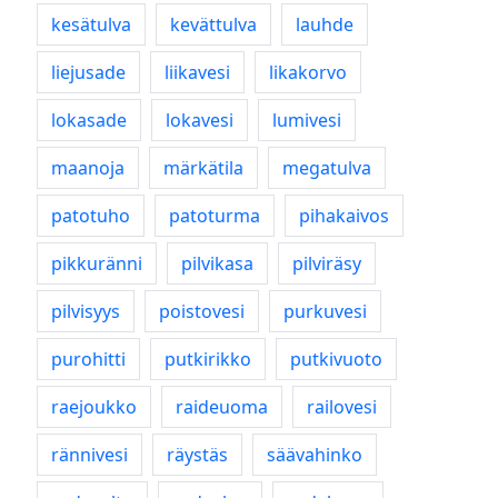
kesätulva
kevättulva
lauhde
liejusade
liikavesi
likakorvo
lokasade
lokavesi
lumivesi
maanoja
märkätila
megatulva
patotuho
patoturma
pihakaivos
pikkuränni
pilvikasa
pilviräsy
pilvisyys
poistovesi
purkuvesi
purohitti
putkirikko
putkivuoto
raejoukko
raideuoma
railovesi
rännivesi
räystäs
säävahinko