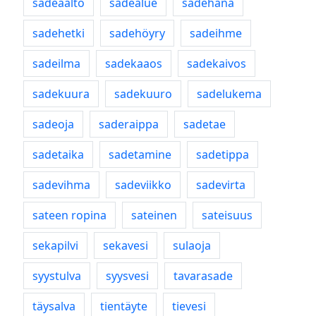
sadeaalto
sadealue
sadehana
sadehetki
sadehöyry
sadeihme
sadeilma
sadekaaos
sadekaivos
sadekuura
sadekuuro
sadelukema
sadeoja
saderaippa
sadetae
sadetaika
sadetamine
sadetippa
sadevihma
sadeviikko
sadevirta
sateen ropina
sateinen
sateisuus
sekapilvi
sekavesi
sulaoja
syystulva
syysvesi
tavarasade
täysalva
tientäyte
tievesi