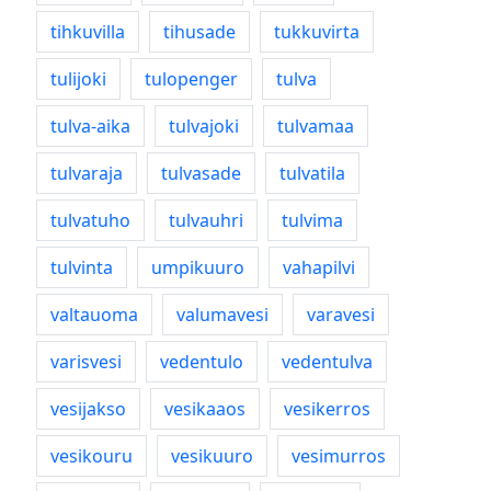
tihkuvilla
tihusade
tukkuvirta
tulijoki
tulopenger
tulva
tulva-aika
tulvajoki
tulvamaa
tulvaraja
tulvasade
tulvatila
tulvatuho
tulvauhri
tulvima
tulvinta
umpikuuro
vahapilvi
valtauoma
valumavesi
varavesi
varisvesi
vedentulo
vedentulva
vesijakso
vesikaaos
vesikerros
vesikouru
vesikuuro
vesimurros