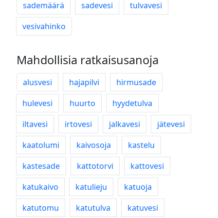
sademäärä
sadevesi
tulvavesi
vesivahinko
Mahdollisia ratkaisusanoja
alusvesi
hajapilvi
hirmusade
hulevesi
huurto
hyydetulva
iltavesi
irtovesi
jalkavesi
jätevesi
kaatolumi
kaivosoja
kastelu
kastesade
kattotorvi
kattovesi
katukaivo
katulieju
katuoja
katutomu
katutulva
katuvesi