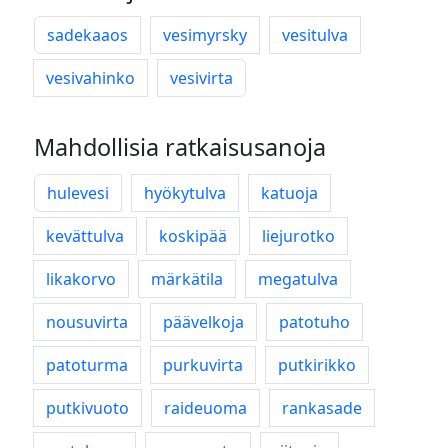
sadekaaos
vesimyrsky
vesitulva
vesivahinko
vesivirta
Mahdollisia ratkaisusanoja
hulevesi
hyökytulva
katuoja
kevättulva
koskipää
liejurotko
likakorvo
märkätila
megatulva
nousuvirta
päävelkoja
patotuho
patoturma
purkuvirta
putkirikko
putkivuoto
raideuoma
rankasade