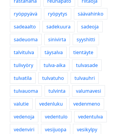
rastahana
reunapato
riitaoja
ryöppyävä
ryöpytys
säävahinko
sadeaalto
sadekuura
sadeoja
sadeuoma
sinivirta
syyshitti
talvitulva
täysalva
tientäyte
tulivyöry
tulva-aika
tulvasade
tulvatila
tulvatuho
tulvauhri
tulvauoma
tulvinta
valumavesi
valutie
vedenluku
vedenmeno
vedenoja
vedentulo
vedentulva
vedenviri
vesijuopa
vesikylpy