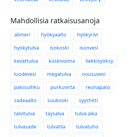
Mahdollisia ratkaisusanoja
alimeri
hyökyaalto
hyökyrivi
hyökytulva
isokoski
isonvesi
kevättulva
koskivoima
liekkisyöksy
luodevesi
megatulva
nousuvesi
palosuihku
purkuvirta
reunapato
sadeaalto
suukoski
syyshitti
talvitulva
täysalva
tulva-aika
tulvasade
tulvatila
tulvatuho