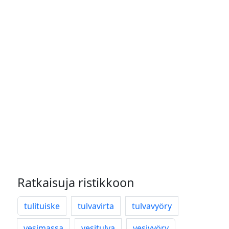
Ratkaisuja ristikkoon
tulituiske
tulvavirta
tulvavyöry
vesimassa
vesitulva
vesivyöry