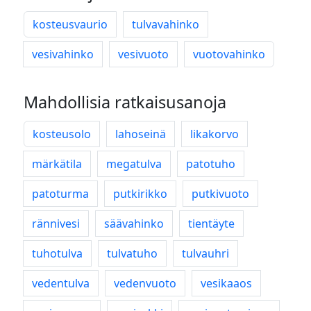
kosteusvaurio
tulvavahinko
vesivahinko
vesivuoto
vuotovahinko
Mahdollisia ratkaisusanoja
kosteusolo
lahoseinä
likakorvo
märkätila
megatulva
patotuho
patoturma
putkirikko
putkivuoto
rännivesi
säävahinko
tientäyte
tuhotulva
tulvatuho
tulvauhri
vedentulva
vedenvuoto
vesikaaos