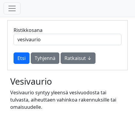
Ristikkosana
Tyhjennä
Ratkaisut ↓
Vesivaurio
Vesivaurio syntyy yleensä vesivuodosta tai
tulvasta, aiheuttaen vahinkoa rakennuksille tai
omaisuudelle.