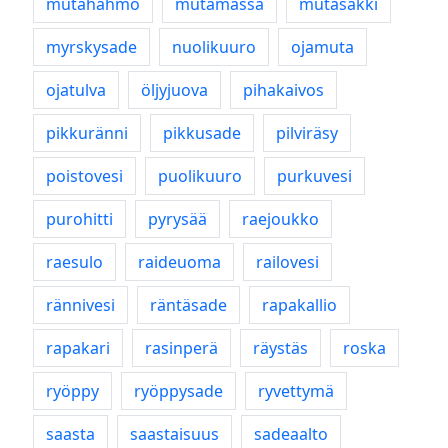
mutahahmo
mutamassa
mutasakki
myrskysade
nuolikuuro
ojamuta
ojatulva
öljyjuova
pihakaivos
pikkuränni
pikkusade
pilviräsy
poistovesi
puolikuuro
purkuvesi
purohitti
pyrysää
raejoukko
raesulo
raideuoma
railovesi
rännivesi
räntäsade
rapakallio
rapakari
rasinperä
räystäs
roska
ryöppy
ryöppysade
ryvettymä
saasta
saastaisuus
sadeaalto