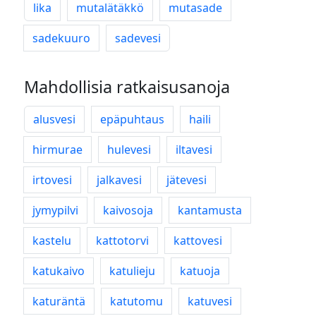
lika
mutalätäkkö
mutasade
sadekuuro
sadevesi
Mahdollisia ratkaisusanoja
alusvesi
epäpuhtaus
haili
hirmurae
hulevesi
iltavesi
irtovesi
jalkavesi
jätevesi
jymypilvi
kaivosoja
kantamusta
kastelu
kattotorvi
kattovesi
katukaivo
katulieju
katuoja
katuräntä
katutomu
katuvesi