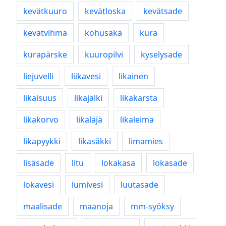
kevätkuuro
kevätloska
kevätsade
kevätvihma
kohusäkä
kura
kurapärske
kuuropilvi
kyselysade
liejuvelli
liikavesi
likainen
likaisuus
likajälki
likakarsta
likakorvo
likaläjä
likaleima
likapyykki
likasäkki
limamies
lisäsade
litu
lokakasa
lokasade
lokavesi
lumivesi
luutasade
maalisade
maanoja
mm-syöksy