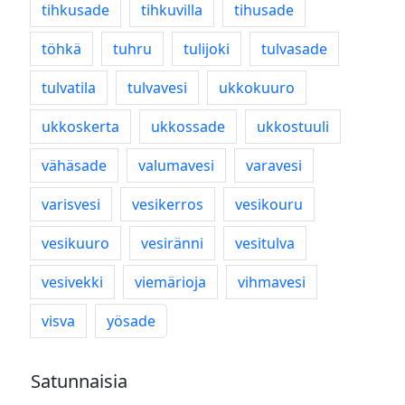
tihkusade
tihkuvilla
tihusade
töhkä
tuhru
tulijoki
tulvasade
tulvatila
tulvavesi
ukkokuuro
ukkoskerta
ukkossade
ukkostuuli
vähäsade
valumavesi
varavesi
varisvesi
vesikerros
vesikouru
vesikuuro
vesiränni
vesitulva
vesivekki
viemärioja
vihmavesi
visva
yösade
Satunnaisia