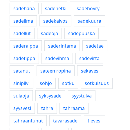
sadehana
sadehetki
sadehöyry
sadeilma
sadekaivos
sadekuura
sadellut
sadeoja
sadepuuska
saderaippa
saderintama
sadetae
sadetippa
sadevihma
sadevirta
satanut
sateen ropina
sekavesi
sinipilvi
sohjo
sotku
sotkuisuus
sulaoja
syksysade
syystulva
syysvesi
tahra
tahraama
tahraantunut
tavarasade
tievesi