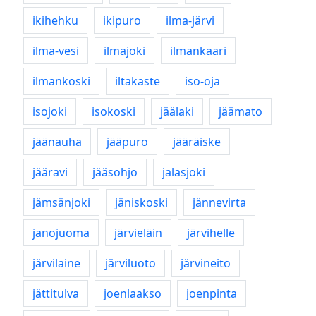
ikihehku
ikipuro
ilma-järvi
ilma-vesi
ilmajoki
ilmankaari
ilmankoski
iltakaste
iso-oja
isojoki
isokoski
jäälaki
jäämato
jäänauha
jääpuro
jääräiske
jääravi
jääsohjo
jalasjoki
jämsänjoki
jäniskoski
jännevirta
janojuoma
järvieläin
järvihelle
järvilaine
järviluoto
järvineito
jättitulva
joenlaakso
joenpinta