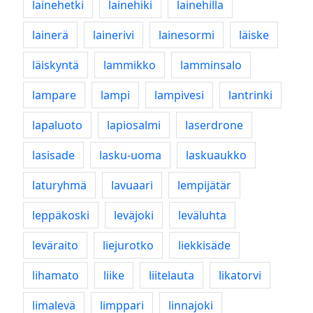
lainehetki
lainehiki
lainehilla
lainerä
lainerivi
lainesormi
läiske
läiskyntä
lammikko
lamminsalo
lampare
lampi
lampivesi
lantrinki
lapaluoto
lapiosalmi
laserdrone
lasisade
lasku-uoma
laskuaukko
laturyhmä
lavuaari
lempijätär
leppäkoski
leväjoki
leväluhta
leväraito
liejurotko
liekkisäde
lihamato
liike
liitelauta
likatorvi
limalevä
limppari
linnajoki