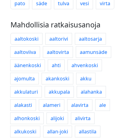
pato
säde
tulva
vesi
virta
Mahdollisia ratkaisusanoja
aaltokoski
aaltorivi
aaltosarja
aaltoviiva
aaltovirta
aamunsäde
äänenkoski
ahti
ahvenkoski
ajomulta
akankoski
akku
akkulaturi
akkupala
alahanka
alakasti
alameri
alavirta
ale
alhonkoski
alijoki
alivirta
alkukoski
allan-joki
allastila