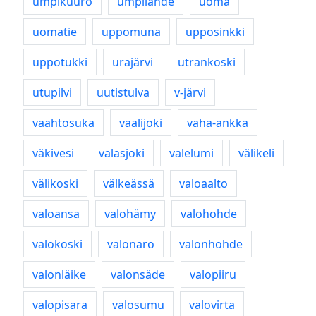
umpikuuro
umpilähde
uoma
uomatie
uppomuna
upposinkki
uppotukki
urajärvi
utrankoski
utupilvi
uutistulva
v-järvi
vaahtosuka
vaalijoki
vaha-ankka
väkivesi
valasjoki
valelumi
välikeli
välikoski
välkeässä
valoaalto
valoansa
valohämy
valohohde
valokoski
valonaro
valonhohde
valonläike
valonsäde
valopiiru
valopisara
valosumu
valovirta