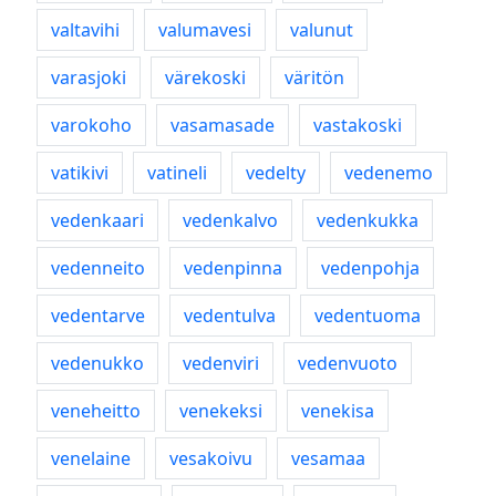
valtavihi
valumavesi
valunut
varasjoki
värekoski
väritön
varokoho
vasamasade
vastakoski
vatikivi
vatineli
vedelty
vedenemo
vedenkaari
vedenkalvo
vedenkukka
vedenneito
vedenpinna
vedenpohja
vedentarve
vedentulva
vedentuoma
vedenukko
vedenviri
vedenvuoto
veneheitto
venekeksi
venekisa
venelaine
vesakoivu
vesamaa