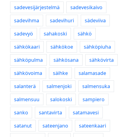
sadevesijärjestelmä
sadevesikaivo
sadevihma
sadevihuri
sädeviiva
sadevyö
sahakoski
sähkö
sähkökaari
sähkökoe
sähköpiuha
sähköpulma
sähkösana
sähkövirta
sähkövoima
säihke
salamasade
salanterä
salmenjoki
salmensuka
salmensuu
salokoski
sampiero
sanko
santavirta
satamavesi
satanut
sateenjano
sateenkaari