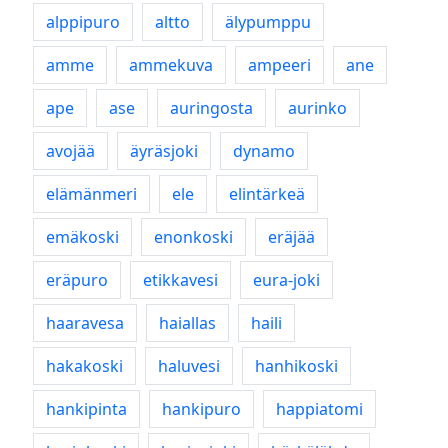
alppipuro
altto
älypumppu
amme
ammekuva
ampeeri
ane
ape
ase
auringosta
aurinko
avojää
äyräsjoki
dynamo
elämänmeri
ele
elintärkeä
emäkoski
enonkoski
eräjää
eräpuro
etikkavesi
eura-joki
haaravesa
haiallas
haili
hakakoski
haluvesi
hanhikoski
hankipinta
hankipuro
happiatomi