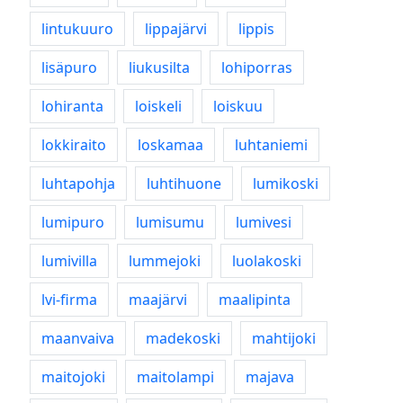
lintukuuro
lippajärvi
lippis
lisäpuro
liukusilta
lohiporras
lohiranta
loiskeli
loiskuu
lokkiraito
loskamaa
luhtaniemi
luhtapohja
luhtihuone
lumikoski
lumipuro
lumisumu
lumivesi
lumivilla
lummejoki
luolakoski
lvi-firma
maajärvi
maalipinta
maanvaiva
madekoski
mahtijoki
maitojoki
maitolampi
majava