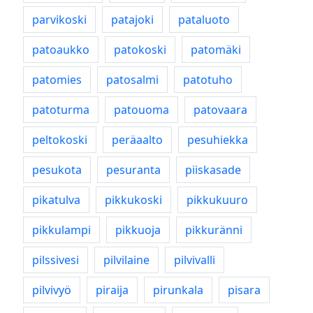
parvikoski
patajoki
pataluoto
patoaukko
patokoski
patomäki
patomies
patosalmi
patotuho
patoturma
patouoma
patovaara
peltokoski
peräaalto
pesuhiekka
pesukota
pesuranta
piiskasade
pikatulva
pikkukoski
pikkukuuro
pikkulampi
pikkuoja
pikkuränni
pilssivesi
pilvilaine
pilvivalli
pilvivyö
piraija
pirunkala
pisara