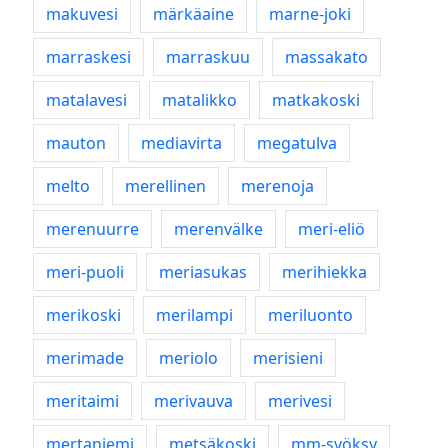
makuvesi
märkäaine
marne-joki
marraskesi
marraskuu
massakato
matalavesi
matalikko
matkakoski
mauton
mediavirta
megatulva
melto
merellinen
merenoja
merenuurre
merenvälke
meri-eliö
meri-puoli
meriasukas
merihiekka
merikoski
merilampi
meriluonto
merimade
meriolo
merisieni
meritaimi
merivauva
merivesi
mertaniemi
metsäkoski
mm-syöksy