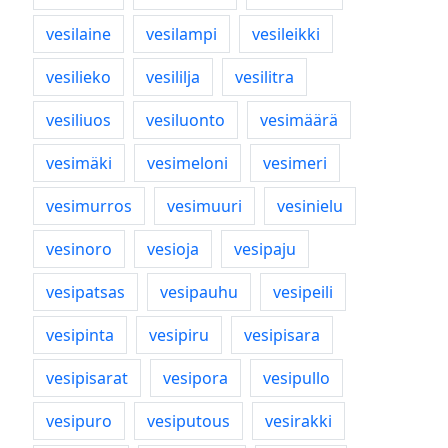
vesilaine
vesilampi
vesileikki
vesilieko
vesililja
vesilitra
vesiliuos
vesiluonto
vesimäärä
vesimäki
vesimeloni
vesimeri
vesimurros
vesimuuri
vesinielu
vesinoro
vesioja
vesipaju
vesipatsas
vesipauhu
vesipeili
vesipinta
vesipiru
vesipisara
vesipisarat
vesipora
vesipullo
vesipuro
vesiputous
vesirakki