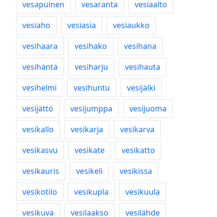
vesapuinen
vesaranta
vesiaalto
vesiaho
vesiasia
vesiaukko
vesihaara
vesihako
vesihana
vesihäntä
vesiharju
vesihauta
vesihelmi
vesihuntu
vesijälki
vesijättö
vesijumppa
vesijuoma
vesikallo
vesikarja
vesikarva
vesikasvu
vesikate
vesikatto
vesikauris
vesikeli
vesikissa
vesikotilo
vesikupla
vesikuula
vesikuva
vesilaakso
vesilähde