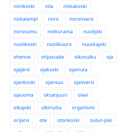
niinikoski
nila
niskakoski
niskalampi
noro
noronvarsi
norosumu
notkoranta
nuolijoki
nuolikoski
nuolikuuro
nuuskajoki
ohenne
ohjussade
oikosulku
oja
ojajärvi
ojakoski
ojamuta
ojankoski
ojansuu
ojanvarsi
ojauoma
oksanjuuri
olavi
olkajoki
olkiriutta
organismi
orijärvi
ote
otonkoski
oulun-joki