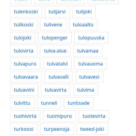
tulenkoski
tulijärvi
tulijoki
tulikoski
tulivene
tuloaalto
tulojoki
tulopenger
tulopuuska
tulovirta
tulva-alue
tulvamaa
tulvapuro
tulvatalvi
tulvauoma
tulvavaara
tulvavalli
tulvavesi
tulvaviini
tulvavirta
tulvima
tulvittu
tunneli
tuntisade
tuohivirta
tuomipuro
tuotevirta
turkoosi
turpeenoja
tweed-joki