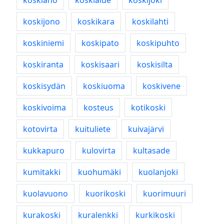
koskiaho
koskialue
koskijoki
koskijono
koskikara
koskilahti
koskiniemi
koskipato
koskipuhto
koskiranta
koskisaari
koskisilta
koskisydän
koskiuoma
koskivene
koskivoima
kosteus
kotikoski
kotovirta
kuituliete
kuivajärvi
kukkapuro
kulovirta
kultasade
kumitakki
kuohumäki
kuolanjoki
kuolavuono
kuorikoski
kuorimuuri
kurakoski
kuralenkki
kurkikoski