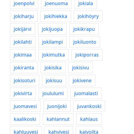
joenpolvi
joenuoma
jokiala
jokiharju
jokihiekka
jokihöyry
jokijärvi
jokijuopa
jokikrapu
jokilahti
jokilampi
jokiluonto
jokimaa
jokimutka
jokiporras
jokiranta
jokisika
jokisivu
jokisoturi
jokisuu
jokivene
jokivirta
joululumi
juomalasti
juomavesi
juonijoki
juvankoski
kaalikoski
kahlannut
kahlaus
kahluuvesi
kahvivesi
kaivoilta