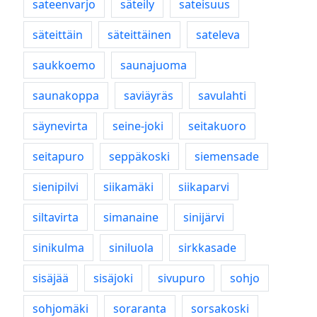
sateenvarjo
säteily
sateisuus
säteittäin
säteittäinen
sateleva
saukkoemo
saunajuoma
saunakoppa
saviäyräs
savulahti
säynevirta
seine-joki
seitakuoro
seitapuro
seppäkoski
siemensade
sienipilvi
siikamäki
siikaparvi
siltavirta
simanaine
sinijärvi
sinikulma
siniluola
sirkkasade
sisäjää
sisäjoki
sivupuro
sohjo
sohjomäki
soraranta
sorsakoski