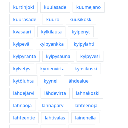
kurtinjoki
kuulasade
kuumejano
kuurasade
kuuro
kuusikoski
kvasaari
kylkilauta
kylpenyt
kylpevä
kylpyankka
kylpylahti
kylpyranta
kylpysauna
kylpyvesi
kylvetys
kymenvirta
kynsikoski
kytöluhta
kyynel
lähdealue
lähdejärvi
lähdevirta
lahnakoski
lahnaoja
lahnaparvi
lähteenoja
lähteentie
lahtivalas
lainehella