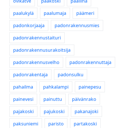
ovikatve
pääkoski
pääliina
paalukylä
paalumaja
päämeri
padonkorjaaja
padonrakennusmies
padonrakennustaituri
padonrakennusurakoitsija
padonrakennusvelho
padonrakennuttaja
padonrakentaja
padonsulku
pahailma
pahkalampi
painepesu
painevesi
painuttu
päivänrako
pajakoski
pajukoski
pakanajoki
paksuniemi
paristo
partakoski