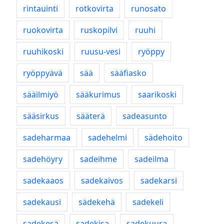
rintauinti
rotkovirta
runosato
ruokovirta
ruskopilvi
ruuhi
ruuhikoski
ruusu-vesi
ryöppy
ryöppyävä
sää
sääfiasko
sääilmiyö
sääkurimus
saarikoski
sääsirkus
sääterä
sadeasunto
sadeharmaa
sadehelmi
sädehoito
sadehöyry
sadeihme
sadeilma
sadekaaos
sadekaivos
sadekarsi
sadekausi
sädekehä
sadekeli
sadekesä
sadekisa
sadekuura