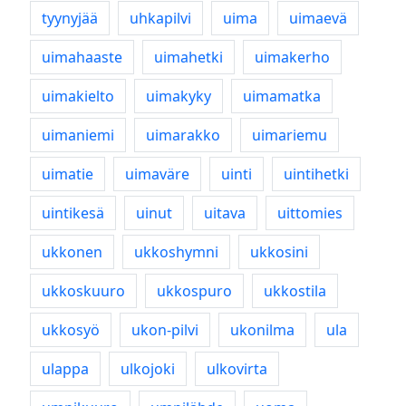
tyynyjää
uhkapilvi
uima
uimaevä
uimahaaste
uimahetki
uimakerho
uimakielto
uimakyky
uimamatka
uimaniemi
uimarakko
uimariemu
uimatie
uimaväre
uinti
uintihetki
uintikesä
uinut
uitava
uittomies
ukkonen
ukkoshymni
ukkosini
ukkoskuuro
ukkospuro
ukkostila
ukkosyö
ukon-pilvi
ukonilma
ula
ulappa
ulkojoki
ulkovirta