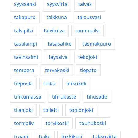
syyssänki
syysvirta
taivas
takapuro
talkkuna
talousvesi
talvipilvi
talvitulva
tammipilvi
tasalampi
tasasähkö
täsmäkuuro
tavinsalmi
täysalva
tekojoki
tempera
tervakoski
tiepato
tieposki
tihku
tihkukeli
tihkumassa
tihrukaste
tihusade
tilanjoki
toiletti
töölönjoki
tornipilvi
torvikoski
touhukoski
traani
tuike
tukkikari
tukkuvirta