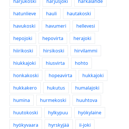
harjukoski
harjusjoki
härkälähde
hatunlieve
hauli
hautakoski
havukoski
havumeri
hellevesi
hepojoki
hepovirta
herajoki
hiirikoski
hirsikoski
hirvilammi
hiukkajoki
hiusvirta
hohto
honkakoski
hopeavirta
hukkajoki
hukkakero
hukutus
humalajoki
humina
hurmekoski
huuhtova
huutokoski
hylkypuu
hyökylaine
hyökyvaara
hyrskyjää
ii-joki