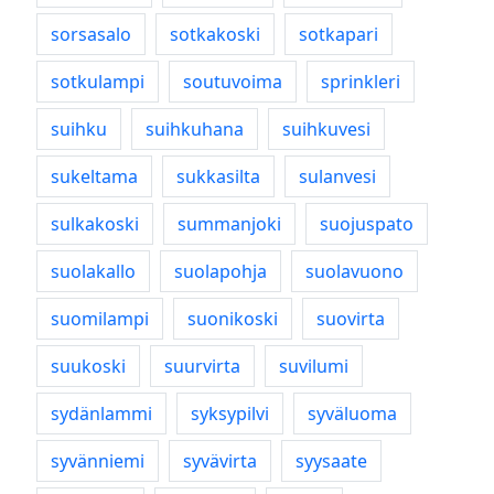
sorsasalo
sotkakoski
sotkapari
sotkulampi
soutuvoima
sprinkleri
suihku
suihkuhana
suihkuvesi
sukeltama
sukkasilta
sulanvesi
sulkakoski
summanjoki
suojuspato
suolakallo
suolapohja
suolavuono
suomilampi
suonikoski
suovirta
suukoski
suurvirta
suvilumi
sydänlammi
syksypilvi
syväluoma
syvänniemi
syvävirta
syysaate