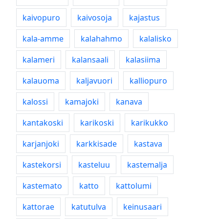
kaivopuro
kaivosoja
kajastus
kala-amme
kalahahmo
kalalisko
kalameri
kalansaali
kalasiima
kalauoma
kaljavuori
kalliopuro
kalossi
kamajoki
kanava
kantakoski
karikoski
karikukko
karjanjoki
karkkisade
kastava
kastekorsi
kasteluu
kastemalja
kastemato
katto
kattolumi
kattorae
katutulva
keinusaari