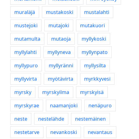
muraläjä
mustakoski
mustalahti
mustejoki
mutajoki
mutakuori
mutamulta
mutaoja
myllykoski
myllylahti
myllyneva
myllynpato
myllypuro
myllyränni
myllysilta
myllyvirta
myötävirta
myrkkyvesi
myrsky
myrskyilma
myrskyisä
myrskyrae
naamanjoki
nenäpuro
neste
nestelähde
nestemäinen
nestetarve
nevankoski
nevantaus