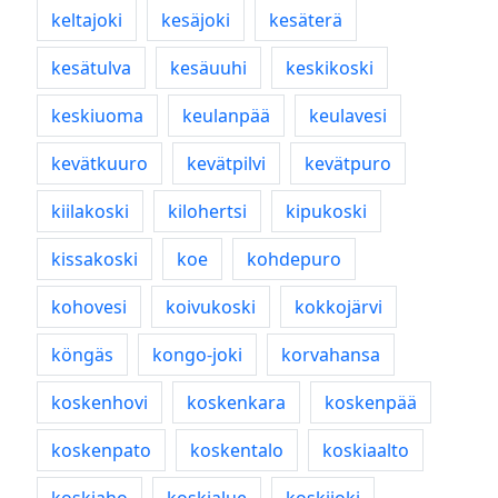
keltajoki
kesäjoki
kesäterä
kesätulva
kesäuuhi
keskikoski
keskiuoma
keulanpää
keulavesi
kevätkuuro
kevätpilvi
kevätpuro
kiilakoski
kilohertsi
kipukoski
kissakoski
koe
kohdepuro
kohovesi
koivukoski
kokkojärvi
köngäs
kongo-joki
korvahansa
koskenhovi
koskenkara
koskenpää
koskenpato
koskentalo
koskiaalto