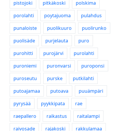
pistojoki
pitkäkoski
polskima
porolahti
poytajuoma
pulahdus
punaloiste
puolikuuro
puolirunko
puolisäde
purjelauta
puro
purohitti
purojärvi
purolahti
puroniemi
puronvarsi
puroponsi
puroseutu
purske
putkilahti
putoajamaa
putoava
puuämpäri
pyrysää
pyykkipata
rae
raepallero
raikastus
raitalampi
raivosade
rajakoski
rakkulamaa