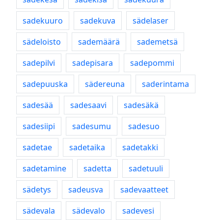
sadekuuro
sadekuva
sädelaser
sädeloisto
sademäärä
sademetsä
sadepilvi
sadepisara
sadepommi
sadepuuska
sädereuna
saderintama
sadesää
sadesaavi
sadesäkä
sadesiipi
sadesumu
sadesuo
sadetae
sadetaika
sadetakki
sadetamine
sadetta
sadetuuli
sädetys
sadeusva
sadevaatteet
sädevala
sädevalo
sadevesi