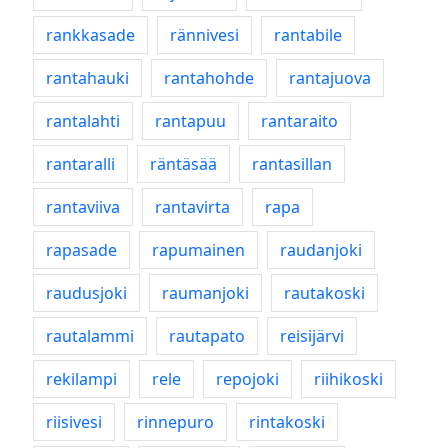
rankkasade
rännivesi
rantabile
rantahauki
rantahohde
rantajuova
rantalahti
rantapuu
rantaraito
rantaralli
räntäsää
rantasillan
rantaviiva
rantavirta
rapa
rapasade
rapumainen
raudanjoki
raudusjoki
raumanjoki
rautakoski
rautalammi
rautapato
reisijärvi
rekilampi
rele
repojoki
riihikoski
riisivesi
rinnepuro
rintakoski