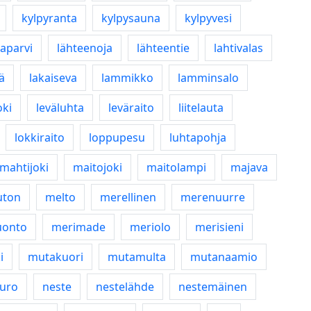
kylpyranta
kylpysauna
kylpyvesi
aparvi
lähteenoja
lähteentie
lahtivalas
ä
lakaiseva
lammikko
lamminsalo
oki
leväluhta
leväraito
liitelauta
lokkiraito
loppupesu
luhtapohja
mahtijoki
maitojoki
maitolampi
majava
ton
melto
merellinen
merenuurre
uonto
merimade
meriolo
merisieni
i
mutakuori
mutamulta
mutanaamio
uro
neste
nestelähde
nestemäinen