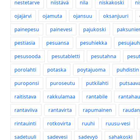
nestetarve
niistävä
nila
niskakoski
n
ojajärvi
ojamuta
ojansuu
oksanjuuri
painepesu
painevesi
pajukoski
paksunie
pestiasia
pesuansa
pesuhiekka
pesujau
pesusooda
pesutabletti
pesutahna
pesut
porolahti
potaska
poytajuoma
puhdistin
puroponsi
puroseutu
putkilahti
putsaav
raitistava
rakkulamaa
rantabile
rantahau
rantaviiva
rantavirta
rapumainen
raudan
rintauinti
rotkovirta
ruuhi
ruusu-vesi
sadetuuli
sadevesi
sadevyö
sahakoski