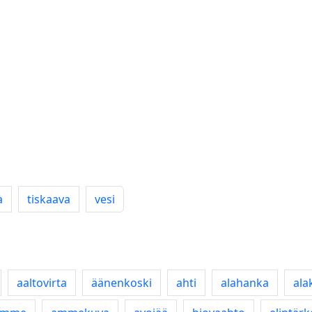
a
tiskaava
vesi
aaltovirta
äänenkoski
ahti
alahanka
ala