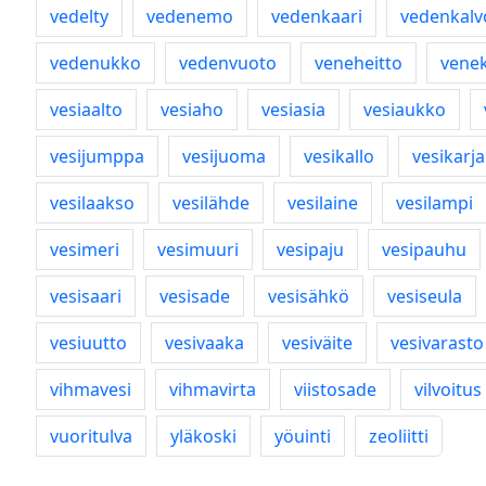
vedelty
vedenemo
vedenkaari
vedenkalv
vedenukko
vedenvuoto
veneheitto
venek
vesiaalto
vesiaho
vesiasia
vesiaukko
vesijumppa
vesijuoma
vesikallo
vesikarja
vesilaakso
vesilähde
vesilaine
vesilampi
vesimeri
vesimuuri
vesipaju
vesipauhu
vesisaari
vesisade
vesisähkö
vesiseula
vesiuutto
vesivaaka
vesiväite
vesivarasto
vihmavesi
vihmavirta
viistosade
vilvoitus
vuoritulva
yläkoski
yöuinti
zeoliitti