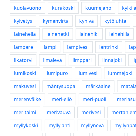
kuolavuono
kurakoski
kuumejano
kylkil
kylvetys
kymenvirta
kynivä
kytöluhta
lainehella
lainehetki
lainehiki
lainehilla
lampare
lampi
lampivesi
lantrinki
la
likatorvi
limalevä
limppari
linnajoki
l
lumikoski
lumipuro
lumivesi
lummejoki
makuvesi
mäntysuopa
märkäaine
matala
merenvälke
meri-eliö
meri-puoli
meriasu
meritaimi
merivauva
merivesi
mertaniem
myllykoski
myllylahti
myllyneva
myllynpa