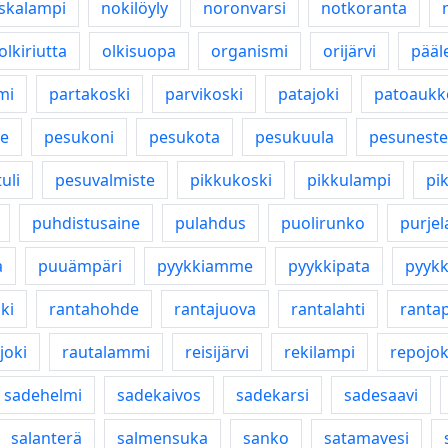
iskalampi
nokilöyly
noronvarsi
notkoranta
olkiriutta
olkisuopa
organismi
orijärvi
pää
mi
partakoski
parvikoski
patajoki
patoaukk
he
pesukoni
pesukota
pesukuula
pesuneste
uli
pesuvalmiste
pikkukoski
pikkulampi
pi
puhdistusaine
pulahdus
puolirunko
purjel
a
puuämpäri
pyykkiamme
pyykkipata
pyykk
ki
rantahohde
rantajuova
rantalahti
ranta
joki
rautalammi
reisijärvi
rekilampi
repojok
sadehelmi
sadekaivos
sadekarsi
sadesaavi
salanterä
salmensuka
sanko
satamavesi