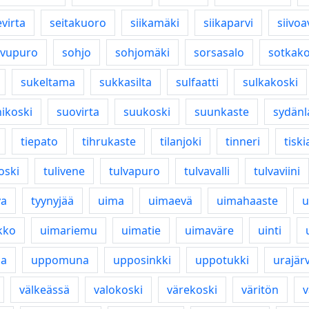
virta
seitakuoro
siikamäki
siikaparvi
siivoa
ivupuro
sohjo
sohjomäki
sorsasalo
sotkako
sukeltama
sukkasilta
sulfaatti
sulkakoski
ikoski
suovirta
suukoski
suunkaste
sydän
tiepato
tihrukaste
tilanjoki
tinneri
tiski
oski
tulivene
tulvapuro
tulvavalli
tulvaviini
va
tyynyjää
uima
uimaevä
uimahaaste
u
kko
uimariemu
uimatie
uimaväre
uinti
a
uppomuna
upposinkki
uppotukki
urajärv
välkeässä
valokoski
värekoski
väritön