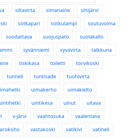
va
siltavirta
simanaine
sinijärvi
ski
sotkapari
sotkulampi
soutuvoima
suodattava
suojuspato
suolakallo
lammi
syvänniemi
syvävirta
talkkuna
aine
tiskikasa
toiletti
torvikoski
tunneli
tuntisade
tuohivirta
imahetki
uimakerho
uimakielto
uintihetki
uintikesä
uinut
uitava
i
v-järvi
vaahtosuka
vaalentava
varokoho
vastakoski
vatikivi
vatineli