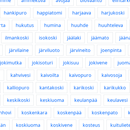
amme
ammekuva
avojää
biovaahto
elintärk
hankipuro
happiatomi
harjaava
harjukoski
rta
hukutus
humina
huuhde
huuhteleva
ilmankoski
isokoski
jäälaki
jäämato
jään
järvilaine
järviluoto
järvineito
joenpinta
jokimutka
jokisoturi
jokisuu
jokivene
juoma
a
kahvivesi
kaivoilta
kaivopuro
kaivosoja
kalliopuro
kantakoski
karikoski
karikukko
keskikoski
keskiuoma
keulanpää
keulavesi
nhovi
koskenkara
koskenpää
koskenpato
dän
koskiuoma
koskivene
kosteus
kuituliet