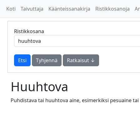
Koti
Taivuttaja
Käänteissanakirja
Ristikkosanoja
A
Ristikkosana
Tyhjennä
Ratkaisut ↓
Huuhtova
Puhdistava tai huuhtova aine, esimerkiksi pesuaine tai