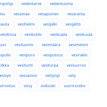
enpohja
vedentarve
vedentuoma
ivu
vesamaa
vesapuinen
vesaranta
hauta
vesihelmi
vesijälki
vesijättö
vesikissa
vesikotilo
vesikupla
vesikuula
iuos
vesiluonto
vesimäärä
vesimeloni
sipullo
vesipuro
vesiputous
vesirakki
tilkka
vesitunti
vesiturpa
vesiuurros
esivyö
vessanovi
vettynyt
vety
virvoitus
vissy
voikoski
vuoriroutko