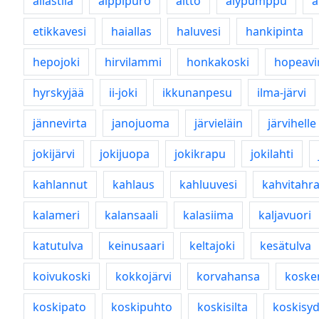
allastila
alppipuro
altto
älypumppu
etikkavesi
haiallas
haluvesi
hankipinta
hepojoki
hirvilammi
honkakoski
hopeavi
hyrskyjää
ii-joki
ikkunanpesu
ilma-järvi
jännevirta
janojuoma
järvieläin
järvihelle
jokijärvi
jokijuopa
jokikrapu
jokilahti
kahlannut
kahlaus
kahluuvesi
kahvitahr
kalameri
kalansaali
kalasiima
kaljavuori
katutulva
keinusaari
keltajoki
kesätulva
koivukoski
kokkojärvi
korvahansa
koske
koskipato
koskipuhto
koskisilta
koskisy