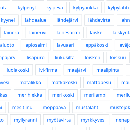
auta
kylpenyt
kylpevä
kylpyankka
kylpylahti
kyynel
lähdealue
lähdejärvi
lähdevirta
lahn
lainerä
lainerivi
lainesormi
läiske
läiskynt
paluoto
lapiosalmi
lavuaari
leppäkoski
leväj
ippajärvi
lisäpuro
liukusilta
loiskeli
loiskuu
luolakoski
lvi-firma
maajärvi
maalipinta
vesi
matalikko
matkakoski
mattopesu
mau
kas
merihiekka
merikoski
merilampi
meril
i
mesitiinu
moppaava
mustalahti
mustejok
to
myllyränni
myötävirta
myrkkyvesi
nenäp