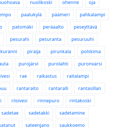
nuohoava
nuolikoski
ohenne
oja
lempo
paalukylä
päämeri
pahkalampi
o
patomäki
peräaalto
peseyttävä
pesurahi
pesuranta
pesuruuhi
kkuränni
piraija
pirunkala
polskima
auta
purojärvi
purolahti
puronvarsi
ivesi
rae
raikastus
raitalampi
puu
rantaraito
rantaralli
rantasillan
i
riisivesi
rinnepuro
rintakoski
sadetae
sadetakki
sadetamine
satanut
sateenjano
saukkoemo