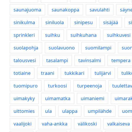
saunajuoma
saunakoppa
savulahti
säyne
sinikulma
siniluola
sinipesu
sisäjää
s
sprinkleri
suihku
suihkuhana
suihkuvesi
suolapohja
suolavuono
suomilampi
suon
talousvesi
tasalampi
tavinsalmi
tempera
totiaine
traani
tukkikari
tulijärvi
tulik
tuomipuro
turkoosi
turpeenoja
tuuletta
uimakyky
uimamatka
uimaniemi
uimara
uittomies
ula
ulappa
umpilähde
uom
vaalijoki
vaha-ankka
välikoski
valkaiseva