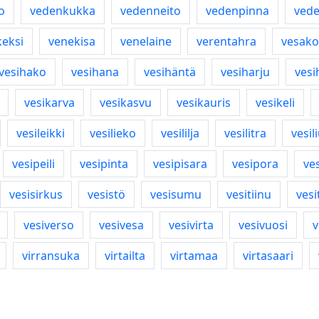
o
vedenkukka
vedenneito
vedenpinna
ved
eksi
venekisa
venelaine
verentahra
vesako
vesihako
vesihana
vesihäntä
vesiharju
vesi
vesikarva
vesikasvu
vesikauris
vesikeli
vesileikki
vesilieko
vesililja
vesilitra
vesil
vesipeili
vesipinta
vesipisara
vesipora
ve
vesisirkus
vesistö
vesisumu
vesitiinu
vesi
vesiverso
vesivesa
vesivirta
vesivuosi
v
virransuka
virtailta
virtamaa
virtasaari