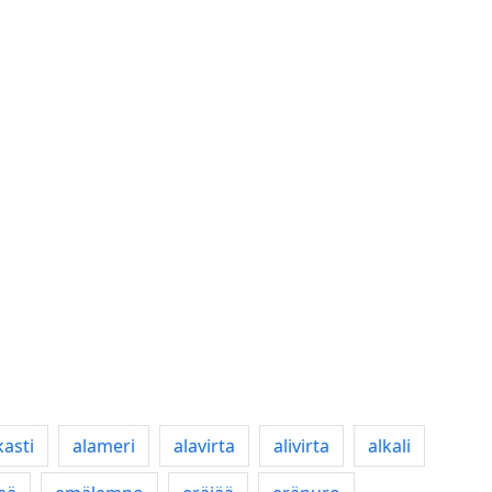
kasti
alameri
alavirta
alivirta
alkali