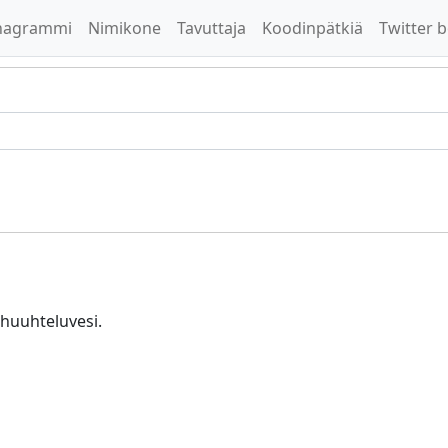
nagrammi
Nimikone
Tavuttaja
Koodinpätkiä
Twitter b
 huuhteluvesi.