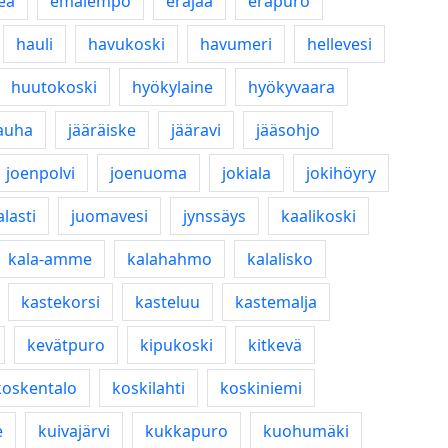
eä
emälempo
eräjää
eräpuro
hauli
havukoski
havumeri
hellevesi
huutokoski
hyökylaine
hyökyvaara
auha
jääräiske
jääravi
jääsohjo
joenpolvi
joenuoma
jokiala
jokihöyry
lasti
juomavesi
jynssäys
kaalikoski
kala-amme
kalahahmo
kalalisko
kastekorsi
kasteluu
kastemalja
kevätpuro
kipukoski
kitkevä
koskentalo
koskilahti
koskiniemi
e
kuivajärvi
kukkapuro
kuohumäki