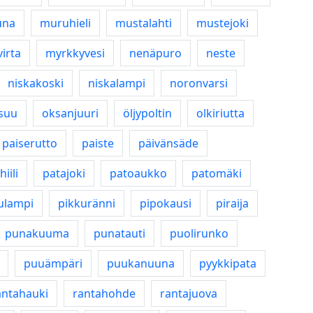
na
muruhieli
mustalahti
mustejoki
irta
myrkkyvesi
nenäpuro
neste
niskakoski
niskalampi
noronvarsi
suu
oksanjuuri
öljypoltin
olkiriutta
paiserutto
paiste
päivänsäde
iili
patajoki
patoaukko
patomäki
ulampi
pikkuränni
pipokausi
piraija
punakuuma
punatauti
puolirunko
puuämpäri
puukanuuna
pyykkipata
antahauki
rantahohde
rantajuova