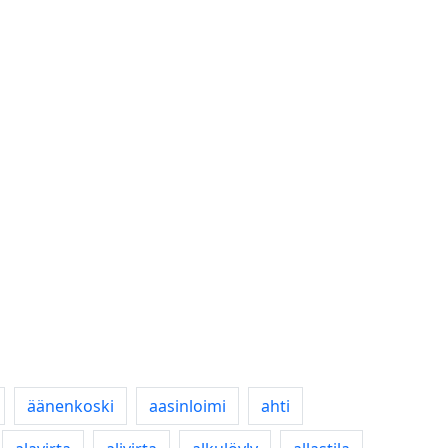
äänenkoski
aasinloimi
ahti