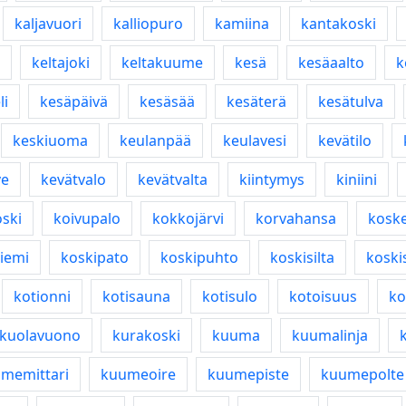
kaljavuori
kalliopuro
kamiina
kantakoski
keltajoki
keltakuume
kesä
kesäaalto
k
li
kesäpäivä
kesäsää
kesäterä
kesätulva
keskiuoma
keulanpää
keulavesi
kevätilo
ve
kevätvalo
kevätvalta
kiintymys
kiniini
ski
koivupalo
kokkojärvi
korvahansa
kosk
iemi
koskipato
koskipuhto
koskisilta
koski
kotionni
kotisauna
kotisulo
kotoisuus
ko
kuolavuono
kurakoski
kuuma
kuumalinja
memittari
kuumeoire
kuumepiste
kuumepolte