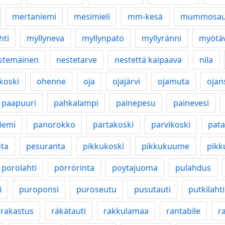
mertaniemi
mesimieli
mm-kesä
mummosau
hti
myllyneva
myllynpato
myllyränni
myötäv
stemäinen
nestetarve
nestettä kaipaava
nila
koski
ohenne
oja
ojajärvi
ojamuta
ojan
paapuuri
pahkalampi
painepesu
painevesi
iemi
panorokko
partakoski
parvikoski
patah
ta
pesuranta
pikkukoski
pikkukuume
pikk
porolahti
pörrörinta
poytajuoma
pulahdus
i
puroponsi
puroseutu
pusutauti
putkilahti
rakastus
räkätauti
rakkulamaa
rantabile
r