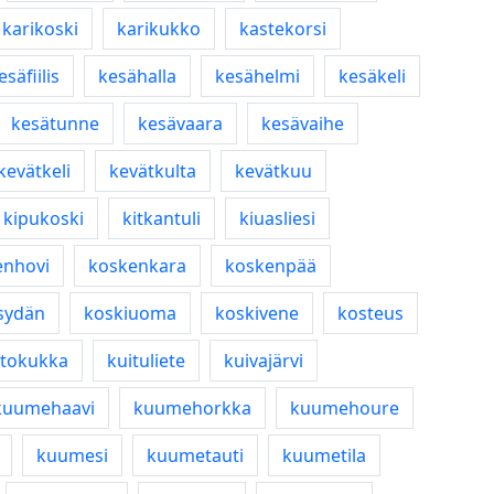
karikoski
karikukko
kastekorsi
esäfiilis
kesähalla
kesähelmi
kesäkeli
kesätunne
kesävaara
kesävaihe
kevätkeli
kevätkulta
kevätkuu
kipukoski
kitkantuli
kiuasliesi
enhovi
koskenkara
koskenpää
sydän
koskiuoma
koskivene
kosteus
tokukka
kuituliete
kuivajärvi
kuumehaavi
kuumehorkka
kuumehoure
kuumesi
kuumetauti
kuumetila