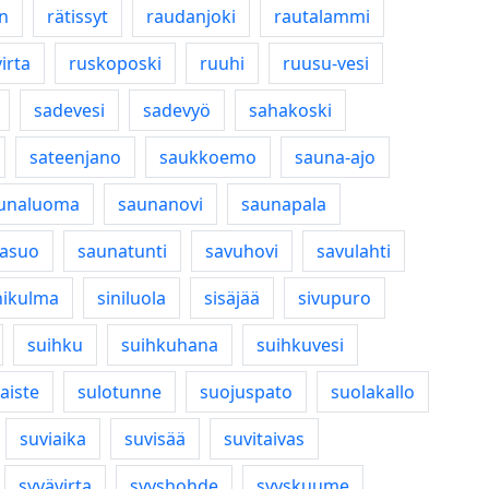
n
rätissyt
raudanjoki
rautalammi
irta
ruskoposki
ruuhi
ruusu-vesi
sadevesi
sadevyö
sahakoski
sateenjano
saukkoemo
sauna-ajo
unaluoma
saunanovi
saunapala
asuo
saunatunti
savuhovi
savulahti
nikulma
siniluola
sisäjää
sivupuro
suihku
suihkuhana
suihkuvesi
aiste
sulotunne
suojuspato
suolakallo
suviaika
suvisää
suvitaivas
syvävirta
syyshohde
syyskuume