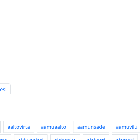
esi
aaltovirta
aamuaalto
aamunsäde
aamuvilu