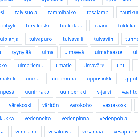
si
talvisuoja
tammihalko
tasalampi
tautik
pityyli
torvikoski
toukokuu
traani
tukkikar
tulolahja
tulvapuro
tulvavalli
tulvaviini
tunne
u
tyynyjää
uima
uimaevä
uimahaaste
u
kko
uimariemu
uimatie
uimaväre
uinti
makeli
uoma
uppomuna
upposinkki
uppot
inpesä
uuninrako
uunipenkki
v-järvi
vaahto
värekoski
väritön
varokoho
vastakoski
kukka
vedenneito
vedenpinna
vedenpohja
sa
venelaine
vesakoivu
vesamaa
vesapuine