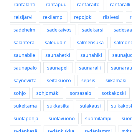
rantalahti
rantapuu
rantaraito
rantaralli
reisijärvi
rekilampi
repojoki
riisivesi
sadehelmi
sadekaivos
sadekarsi
sadesaa
salanterä
säleuudin
salmensuka
salmone
saunabile
saunahetki
saunahiki
saunaju
saunapalo
saunapeli
saunaralli
saunara
säynevirta
seitakuoro
sepsis
siikamäki
sohjo
sohjomäki
sorsasalo
sotkakoski
sukeltama
sukkasilta
sulakausi
sulkakos
suolapohja
suolavuono
suomilampi
suon
sydänkesä
sydänkukka
sydänlammi
syks