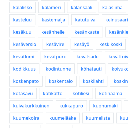
kalalisko
kalameri
kalansaali
kalasiima
kasteluu
kastemalja
katutulva
keinusaari
kesäkuu
kesänhelle
kesänkaste
kesänkie
kesäversio
kesävire
kesäyö
keskikoski
kevätlumi
kevätpuro
kevätsade
kevättoi
kodikkuus
kodintunne
köhätauti
koivuko
koskenpato
koskentalo
koskilahti
koskin
kotasavu
kotikatto
kotiliesi
kotinaama
kuivakurkkuinen
kukkapuro
kuohumäki
kuumekoira
kuumelääke
kuumelista
kuu