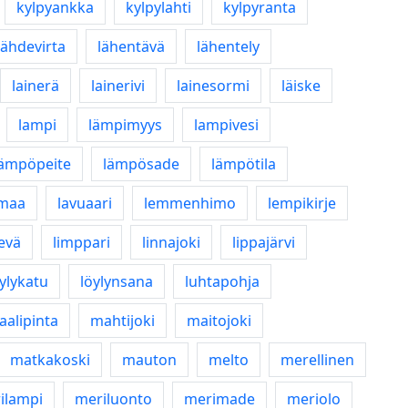
kylpyankka
kylpylahti
kylpyranta
lähdevirta
lähentävä
lähentely
lainerä
lainerivi
lainesormi
läiske
lampi
lämpimyys
lampivesi
lämpöpeite
lämpösade
lämpötila
maa
lavuaari
lemmenhimo
lempikirje
evä
limppari
linnajoki
lippajärvi
öylykatu
löylynsana
luhtapohja
alipinta
mahtijoki
maitojoki
matkakoski
mauton
melto
merellinen
ilampi
meriluonto
merimade
meriolo