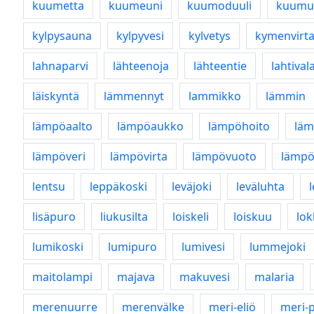
kuumetta
kuumeuni
kuumoduuli
kuumu
kylpysauna
kylpyvesi
kylvetys
kymenvirt
lahnaparvi
lähteenoja
lähteentie
lahtival
läiskyntä
lämmennyt
lammikko
lämmin
lämpöaalto
lämpöaukko
lämpöhoito
läm
lämpöveri
lämpövirta
lämpövuoto
lämpö
lentsu
leppäkoski
leväjoki
leväluhta
lisäpuro
liukusilta
loiskeli
loiskuu
lok
lumikoski
lumipuro
lumivesi
lummejoki
maitolampi
majava
makuvesi
malaria
merenuurre
merenvälke
meri-eliö
meri-p