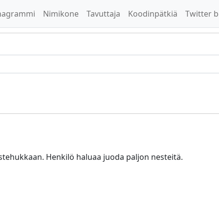
nagrammi
Nimikone
Tavuttaja
Koodinpätkiä
Twitter b
stehukkaan. Henkilö haluaa juoda paljon nesteitä.