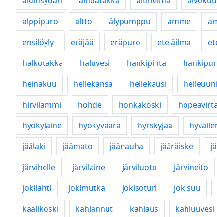
äidinsydän
ainoatakka
äitihelma
aivoku
alppipuro
altto
älypumppu
amme
a
ensilöyly
eräjää
eräpuro
eteläilma
et
halkotakka
haluvesi
hankipinta
hankipu
heinäkuu
hellekansa
hellekausi
helleuun
hirvilammi
hohde
honkakoski
hopeavirt
hyökylaine
hyökyvaara
hyrskyjää
hyväil
jäälaki
jäämato
jäänauha
jääräiske
j
järvihelle
järvilaine
järviluoto
järvineito
jokilahti
jokimutka
jokisoturi
jokisuu
kaalikoski
kahlannut
kahlaus
kahluuvesi