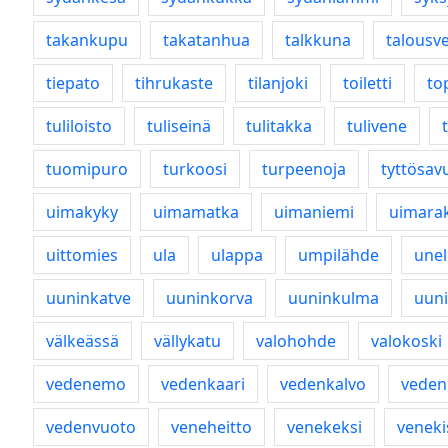
takankupu
takatanhua
talkkuna
talousve
tiepato
tihrukaste
tilanjoki
toiletti
top
tuliloisto
tuliseinä
tulitakka
tulivene
tuomipuro
turkoosi
turpeenoja
tyttösav
uimakyky
uimamatka
uimaniemi
uimara
uittomies
ula
ulappa
umpilähde
unel
uuninkatve
uuninkorva
uuninkulma
uun
välkeässä
vällykatu
valohohde
valokoski
vedenemo
vedenkaari
vedenkalvo
veden
vedenvuoto
veneheitto
venekeksi
veneki