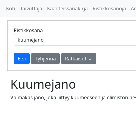
Koti
Taivuttaja
Käänteissanakirja
Ristikkosanoja
A
Ristikkosana
Tyhjennä
Ratkaisut ↓
Kuumejano
Voimakas jano, joka liittyy kuumeeseen ja elimistön ne