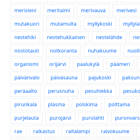
merisieni
meritaimi
merivauva
merivesi
mutakuori
mutamulta
myllykoski
myllyla
nestehiki
nestehukkainen
nestelähde
ne
nostotauti
notkoranta
nuhakuume
nuoli
organismi
orijärvi
paalukylä
päämeri
päivänvalo
päiväsauna
pajukoski
paksun
peräaalto
perusnuha
pesuhiekka
pesuko
pirunkala
plasma
polskima
polttama
purjelauta
purojärvi
purolahti
puronvars
rae
raikastus
raitalampi
raivokuume