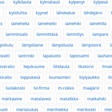
us
kylkilauta
kylmätauti
kylpenyt
kylpevä
a
kytöluhta
kyynel
lähdealue
lähdejärvi
as
lainehella
lainehetki
lainehiki
lainehilla
lamminsalo
lämmittävä
lämmitys
lampare
pökulu
lämpölaine
lämpöluola
lämpöoire
watti
lantrinki
lapaluoto
lapiosalmi
lauhan
leväraito
liejukuume
liitelauta
likatorvi
limal
kiraito
loppukesä
lounasmeri
löylyaukko
l
luolakoski
lvi-firma
m-rokko
maajärvi
ma
märkäaine
matalavesi
matalikko
matkahiki
uoli
meriasukas
merihiekka
merikoski
mer