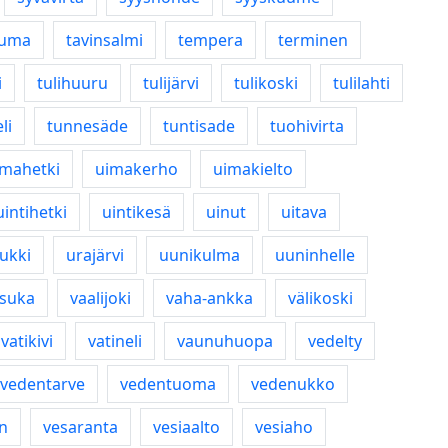
uuma
tavinsalmi
tempera
terminen
i
tulihuuru
tulijärvi
tulikoski
tulilahti
li
tunnesäde
tuntisade
tuohivirta
imahetki
uimakerho
uimakielto
uintihetki
uintikesä
uinut
uitava
ukki
urajärvi
uunikulma
uuninhelle
suka
vaalijoki
vaha-ankka
välikoski
vatikivi
vatineli
vaunuhuopa
vedelty
vedentarve
vedentuoma
vedenukko
n
vesaranta
vesiaalto
vesiaho