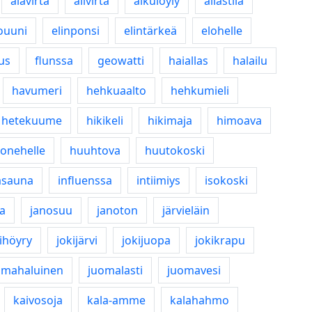
alavirta
alivirta
alkulöyly
allastila
ouuni
elinponsi
elintärkeä
elohelle
rus
flunssa
geowatti
haiallas
halailu
havumeri
hehkuaalto
hehkumieli
hetekuume
hikikeli
hikimaja
himoava
onehelle
huuhtova
huutokoski
tasauna
influenssa
intiimiys
isokoski
a
janosuu
janoton
järvieläin
ihöyry
jokijärvi
jokijuopa
jokikrapu
omahaluinen
juomalasti
juomavesi
kaivosoja
kala-amme
kalahahmo