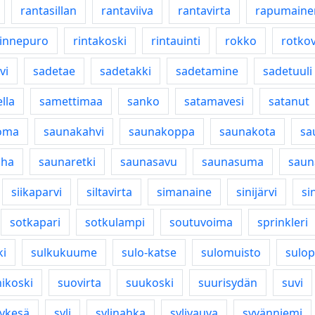
rantasillan
rantaviiva
rantavirta
rapumaine
rinnepuro
rintakoski
rintauinti
rokko
rotkov
vi
sadetae
sadetakki
sadetamine
sadetuuli
lla
samettimaa
sanko
satamavesi
satanut
oma
saunakahvi
saunakoppa
saunakota
sa
uha
saunaretki
saunasavu
saunasuma
saun
siikaparvi
siltavirta
simanaine
sinijärvi
si
sotkapari
sotkulampi
soutuvoima
sprinkleri
ki
sulkukuume
sulo-katse
sulomuisto
sulop
ikoski
suovirta
suukoski
suurisydän
suvi
ykesä
syli
sylinahka
sylivauva
syvänniemi