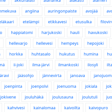
ume
akkunalasi
alahanka
alakasti
alameri
mmekuva
angiina
auringonpaiste
avojää
av
eläkaari
etelämpi
etikkavesi
etusulka
filovi
ro
happiatomi
harjukoski
hauli
havukoski
i
hellevarjo
hellevesi
hempeys
hepojoki
a
horkka
huhtasalo
hukutus
humina
hu
emä
ii-joki
ilma-järvi
ilmankoski
ilosyli
il
ääravi
jääsohjo
jännevirta
janoava
janojuom
joenpinta
joenpolvi
joenuoma
jokiala
jok
jokivene
jouluhäkä
joulusauna
joulutuli
ju
kahvivesi
kainalomaa
kaivoilta
kaivopuro