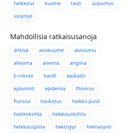
heikkous
kuume
tauti
uupumus
väsymys
Mahdollisia ratkaisusanoja
ähkivä
aivokuume
aivosumu
alivoima
anemia
angiina
b-rokote
basilli
epätaito
epävointi
epidemia
filovirus
flunssa
haukotus
heikko puoli
heikkokohta
heikkouskohta
heikkouspiste
hektisyys
helmasynti