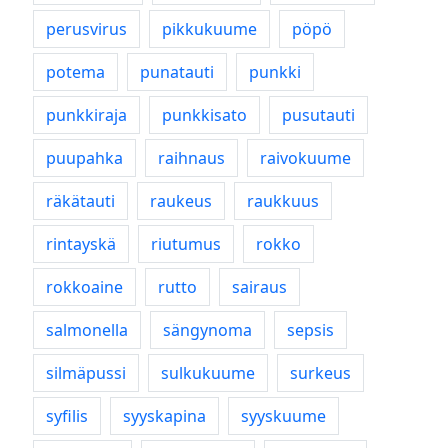
perusvirus
pikkukuume
pöpö
potema
punatauti
punkki
punkkiraja
punkkisato
pusutauti
puupahka
raihnaus
raivokuume
räkätauti
raukeus
raukkuus
rintayskä
riutumus
rokko
rokkoaine
rutto
sairaus
salmonella
sängynoma
sepsis
silmäpussi
sulkukuume
surkeus
syfilis
syyskapina
syyskuume