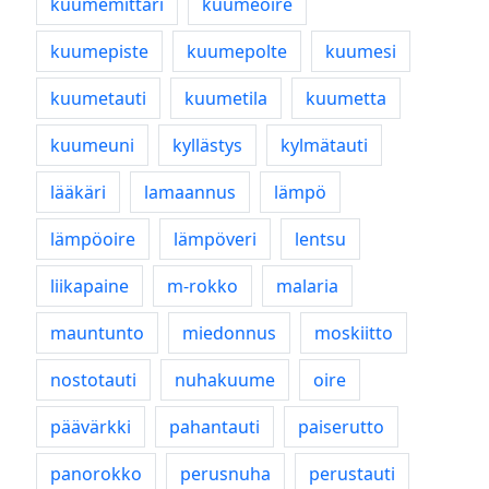
kuumemittari
kuumeoire
kuumepiste
kuumepolte
kuumesi
kuumetauti
kuumetila
kuumetta
kuumeuni
kyllästys
kylmätauti
lääkäri
lamaannus
lämpö
lämpöoire
lämpöveri
lentsu
liikapaine
m-rokko
malaria
mauntunto
miedonnus
moskiitto
nostotauti
nuhakuume
oire
päävärkki
pahantauti
paiserutto
panorokko
perusnuha
perustauti