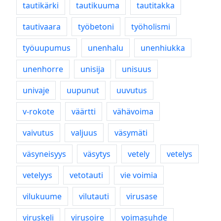
tautikärki
tautikuuma
tautitakka
tautivaara
työbetoni
työholismi
työuupumus
unenhalu
unenhiukka
unenhorre
unisija
unisuus
univaje
uupunut
uuvutus
v-rokote
väärtti
vähävoima
vaivutus
valjuus
väsymäti
väsyneisyys
väsytys
vetely
vetelys
vetelyys
vetotauti
vie voimia
vilukuume
vilutauti
virusase
viruskeli
virusoire
voimasuhde