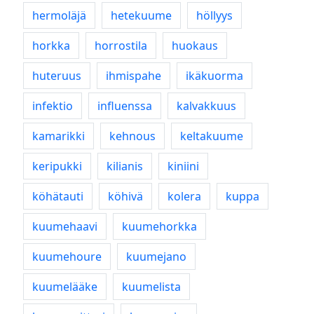
hermoläjä
hetekuume
höllyys
horkka
horrostila
huokaus
huteruus
ihmispahe
ikäkuorma
infektio
influenssa
kalvakkuus
kamarikki
kehnous
keltakuume
keripukki
kilianis
kiniini
köhätauti
köhivä
kolera
kuppa
kuumehaavi
kuumehorkka
kuumehoure
kuumejano
kuumelääke
kuumelista