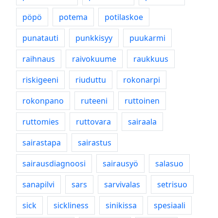
pöpö
potema
potilaskoe
punatauti
punkkisyy
puukarmi
raihnaus
raivokuume
raukkuus
riskigeeni
riuduttu
rokonarpi
rokonpano
ruteeni
ruttoinen
ruttomies
ruttovara
sairaala
sairastapa
sairastus
sairausdiagnoosi
sairausyö
salasuo
sanapilvi
sars
sarvivalas
setrisuo
sick
sickliness
sinikissa
spesiaali