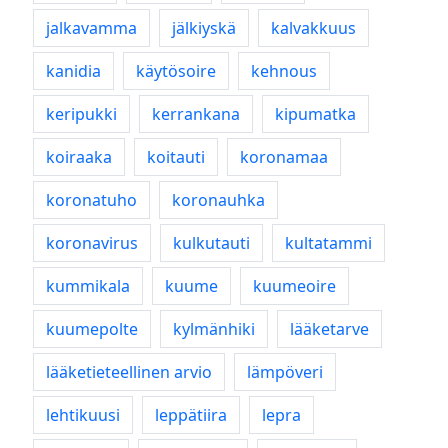
jalkavamma
jälkiyskä
kalvakkuus
kanidia
käytösoire
kehnous
keripukki
kerrankana
kipumatka
koiraaka
koitauti
koronamaa
koronatuho
koronauhka
koronavirus
kulkutauti
kultatammi
kummikala
kuume
kuumeoire
kuumepolte
kylmänhiki
lääketarve
lääketieteellinen arvio
lämpöveri
lehtikuusi
leppätiira
lepra