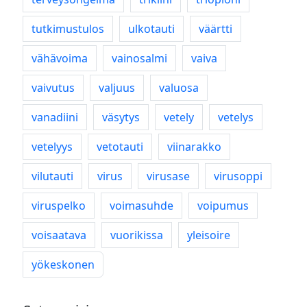
tutkimustulos
ulkotauti
väärtti
vähävoima
vainosalmi
vaiva
vaivutus
valjuus
valuosa
vanadiini
väsytys
vetely
vetelys
vetelyys
vetotauti
viinarakko
vilutauti
virus
virusase
virusoppi
viruspelko
voimasuhde
voipumus
voisaatava
vuorikissa
yleisoire
yökeskonen