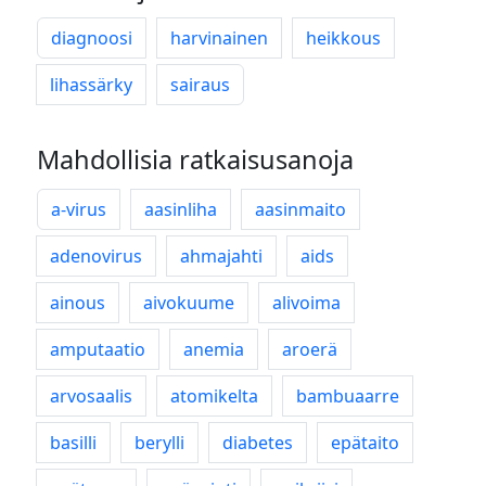
diagnoosi
harvinainen
heikkous
lihassärky
sairaus
Mahdollisia ratkaisusanoja
a-virus
aasinliha
aasinmaito
adenovirus
ahmajahti
aids
ainous
aivokuume
alivoima
amputaatio
anemia
aroerä
arvosaalis
atomikelta
bambuaarre
basilli
berylli
diabetes
epätaito