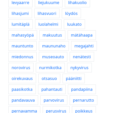
levyaarre
liejukuume
lihakuolio
lihasjumi
lihasvuori
löydös
lumitäplä
luolahelmi
luukato
mahasyöpä
makuutus
mätähaapa
mauntunto
maununaho
megajahti
miedonnus
museoauto
nenätesti
norovirus
nurmikotka
nykyvirus
oirekuvaus
otsasuo
pääniitti
paasikotka
pahantauti
pandapiina
pandavauva
parvovirus
pernarutto
pernavamma
perusvirus
poikkeus