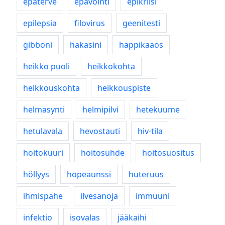
epäterve
epävointi
epikriisi
epilepsia
filovirus
geenitesti
gibboni
hakasini
happikaaos
heikko puoli
heikkokohta
heikkouskohta
heikkouspiste
helmasynti
helmipilvi
hetekuume
hetulavala
hevostauti
hiv-tila
hoitokuuri
hoitosuhde
hoitosuositus
höllyys
hopeaunssi
huteruus
ihmispahe
ilvesanoja
immuuni
infektio
isovalas
jääkaihi