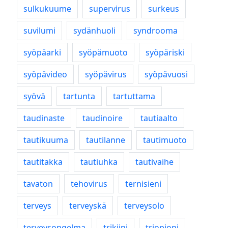
sulkukuume
supervirus
surkeus
suvilumi
sydänhuoli
syndrooma
syöpäarki
syöpämuoto
syöpäriski
syöpävideo
syöpävirus
syöpävuosi
syövä
tartunta
tartuttama
taudinaste
taudinoire
tautiaalto
tautikuuma
tautilanne
tautimuoto
tautitakka
tautiuhka
tautivaihe
tavaton
tehovirus
ternisieni
terveys
terveyskä
terveysolo
terveysongelma
trikiini
triopioni